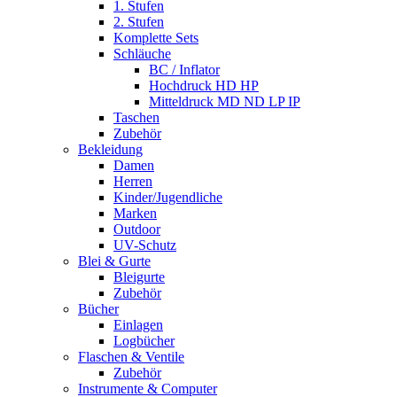
1. Stufen
2. Stufen
Komplette Sets
Schläuche
BC / Inflator
Hochdruck HD HP
Mitteldruck MD ND LP IP
Taschen
Zubehör
Bekleidung
Damen
Herren
Kinder/Jugendliche
Marken
Outdoor
UV-Schutz
Blei & Gurte
Bleigurte
Zubehör
Bücher
Einlagen
Logbücher
Flaschen & Ventile
Zubehör
Instrumente & Computer