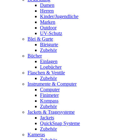
Damen
Herren
Kinder/Jugendliche
Marken
Outdoor
UV-Schutz
Blei & Gurte
Bleigurte
Zubehör
Bücher
Einlagen
Logbücher
Flaschen & Ventile
Zubehör
Instrumente & Computer
Computer
Finimeter
Kompass
Zubehör
Jackets & Tragesysteme
Jackets
QuickSnap Systeme
Zubehör
Kameras