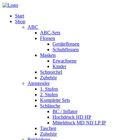
Start
Shop
ABC
ABC-Sets
Flossen
Geräteflossen
Schuhflossen
Masken
Erwachsene
Kinder
Schnorchel
Zubehör
Atemregler
1. Stufen
2. Stufen
Komplette Sets
Schläuche
BC / Inflator
Hochdruck HD HP
Mitteldruck MD ND LP IP
Taschen
Zubehör
Bekleidung