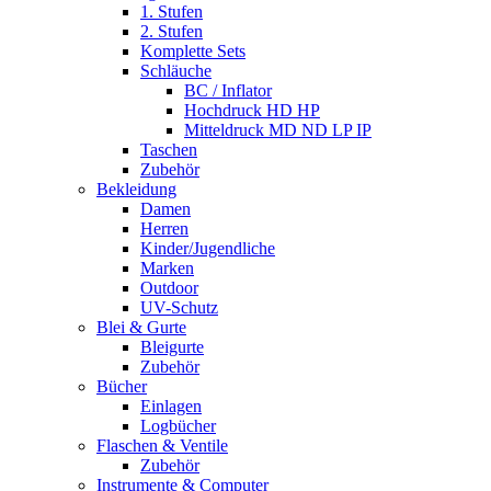
1. Stufen
2. Stufen
Komplette Sets
Schläuche
BC / Inflator
Hochdruck HD HP
Mitteldruck MD ND LP IP
Taschen
Zubehör
Bekleidung
Damen
Herren
Kinder/Jugendliche
Marken
Outdoor
UV-Schutz
Blei & Gurte
Bleigurte
Zubehör
Bücher
Einlagen
Logbücher
Flaschen & Ventile
Zubehör
Instrumente & Computer