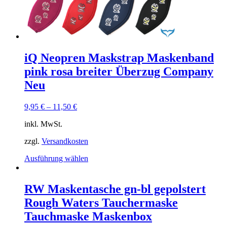
mehrere
Varianten
auf.
Die
Optionen
können
iQ Neopren Maskstrap Maskenband
auf
pink rosa breiter Überzug Company
der
Produktseite
Neu
gewählt
werden
9,95
€
–
11,50
€
inkl. MwSt.
zzgl.
Versandkosten
Dieses
Ausführung wählen
Produkt
weist
mehrere
RW Maskentasche gn-bl gepolstert
Varianten
Rough Waters Tauchermaske
auf.
Die
Tauchmaske Maskenbox
Optionen