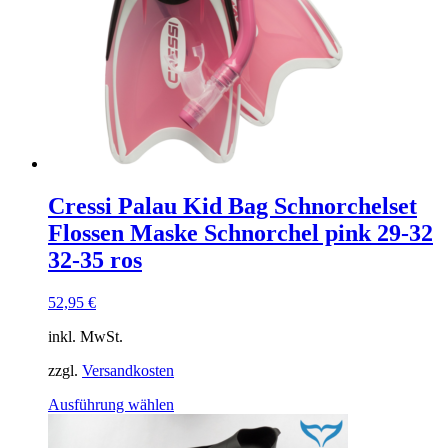
Cressi Palau Kid Bag Schnorchelset
Flossen Maske Schnorchel pink 29-32
32-35 ros
52,95
€
inkl. MwSt.
zzgl.
Versandkosten
Dieses
Ausführung wählen
Produkt
weist