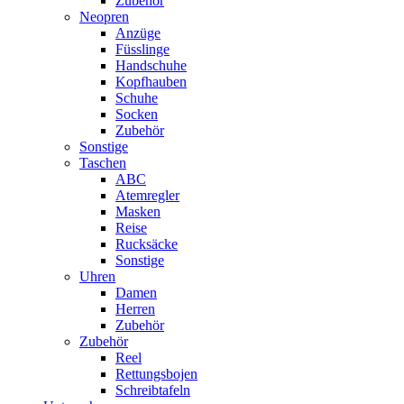
Zubehör
Neopren
Anzüge
Füsslinge
Handschuhe
Kopfhauben
Schuhe
Socken
Zubehör
Sonstige
Taschen
ABC
Atemregler
Masken
Reise
Rucksäcke
Sonstige
Uhren
Damen
Herren
Zubehör
Zubehör
Reel
Rettungsbojen
Schreibtafeln