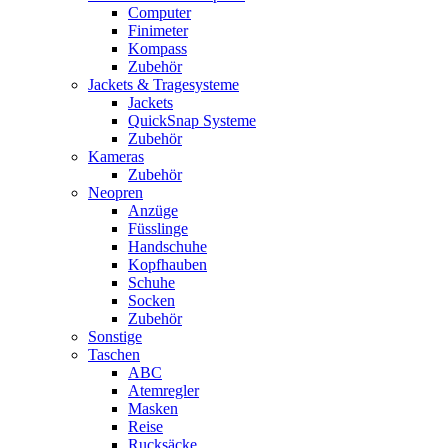
Computer
Finimeter
Kompass
Zubehör
Jackets & Tragesysteme
Jackets
QuickSnap Systeme
Zubehör
Kameras
Zubehör
Neopren
Anzüge
Füsslinge
Handschuhe
Kopfhauben
Schuhe
Socken
Zubehör
Sonstige
Taschen
ABC
Atemregler
Masken
Reise
Rucksäcke