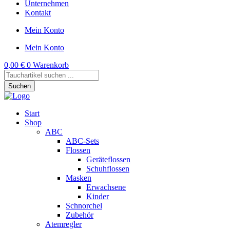
Unternehmen
Kontakt
Mein Konto
Mein Konto
0,00
€
0
Warenkorb
Products
search
Suchen
Start
Shop
ABC
ABC-Sets
Flossen
Geräteflossen
Schuhflossen
Masken
Erwachsene
Kinder
Schnorchel
Zubehör
Atemregler