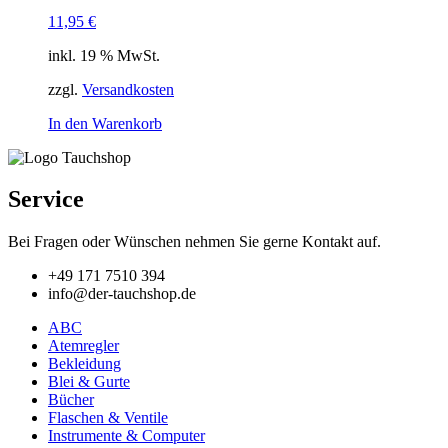
können
11,95
€
auf
der
inkl. 19 % MwSt.
Produktseite
gewählt
zzgl.
Versandkosten
werden
In den Warenkorb
Service
Bei Fragen oder Wünschen nehmen Sie gerne Kontakt auf.
+49 171 7510 394
info@der-tauchshop.de
ABC
Atemregler
Bekleidung
Blei & Gurte
Bücher
Flaschen & Ventile
Instrumente & Computer