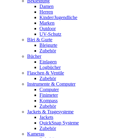
Bekleidung
Damen
Herren
Kinder/Jugendliche
Marken
Outdoor
UV-Schutz
Blei & Gurte
Bleigurte
Zubehör
Bücher
Einlagen
Logbücher
Flaschen & Ventile
Zubehör
Instrumente & Computer
Computer
Finimeter
Kompass
Zubehör
Jackets & Tragesysteme
Jackets
QuickSnap Systeme
Zubehör
Kameras