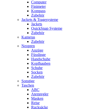
Computer
Finimeter
Kompass
Zubehör
Jackets & Tragesysteme
Jackets
QuickSnap Systeme
Zubehör
Kameras
Zubehör
Neopren
Anzüge
Füsslinge
Handschuhe
Kopfhauben
Schuhe
Socken
Zubehör
Sonstige
Taschen
ABC
Atemregler
Masken
Reise
Rucksäcke