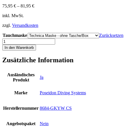
75,95
€
–
81,95
€
inkl. MwSt.
zzgl.
Versandkosten
Tauchmaske
Zurücksetzen
Poseidon
2-
In den Warenkorb
Fenster
TauchMaske
Zusätzliche Information
Technica
Tasche
kleines
Ausländisches
Volumen
Ja
Produkt
Tauchermaske
yellow
Menge
Marke
Poseidon Diving Systems
Herstellernummer
8684-GKYW CS
Angebotspaket
Nein