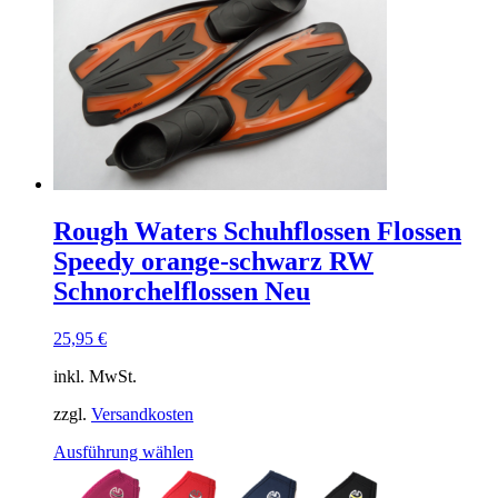
mehrere
Varianten
auf.
Die
Optionen
können
auf
der
Produktseite
gewählt
werden
Rough Waters Schuhflossen Flossen
Speedy orange-schwarz RW
Schnorchelflossen Neu
25,95
€
inkl. MwSt.
zzgl.
Versandkosten
Dieses
Ausführung wählen
Produkt
weist