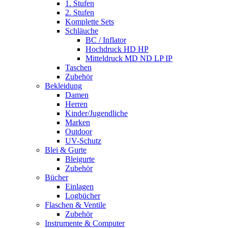
1. Stufen
2. Stufen
Komplette Sets
Schläuche
BC / Inflator
Hochdruck HD HP
Mitteldruck MD ND LP IP
Taschen
Zubehör
Bekleidung
Damen
Herren
Kinder/Jugendliche
Marken
Outdoor
UV-Schutz
Blei & Gurte
Bleigurte
Zubehör
Bücher
Einlagen
Logbücher
Flaschen & Ventile
Zubehör
Instrumente & Computer