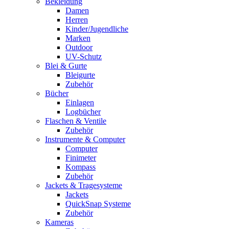
Bekleidung
Damen
Herren
Kinder/Jugendliche
Marken
Outdoor
UV-Schutz
Blei & Gurte
Bleigurte
Zubehör
Bücher
Einlagen
Logbücher
Flaschen & Ventile
Zubehör
Instrumente & Computer
Computer
Finimeter
Kompass
Zubehör
Jackets & Tragesysteme
Jackets
QuickSnap Systeme
Zubehör
Kameras