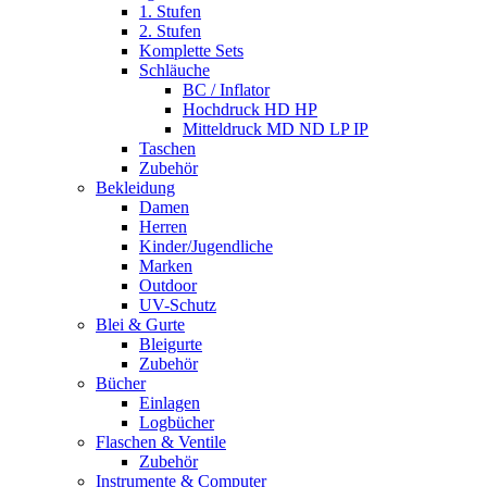
1. Stufen
2. Stufen
Komplette Sets
Schläuche
BC / Inflator
Hochdruck HD HP
Mitteldruck MD ND LP IP
Taschen
Zubehör
Bekleidung
Damen
Herren
Kinder/Jugendliche
Marken
Outdoor
UV-Schutz
Blei & Gurte
Bleigurte
Zubehör
Bücher
Einlagen
Logbücher
Flaschen & Ventile
Zubehör
Instrumente & Computer