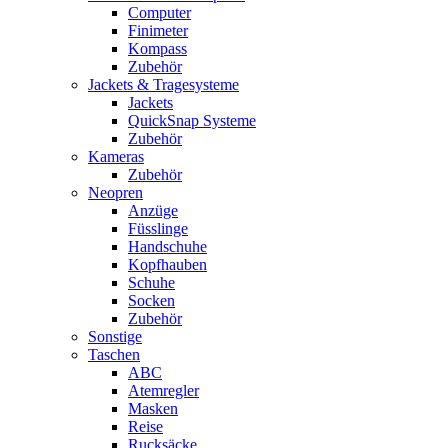
Computer
Finimeter
Kompass
Zubehör
Jackets & Tragesysteme
Jackets
QuickSnap Systeme
Zubehör
Kameras
Zubehör
Neopren
Anzüge
Füsslinge
Handschuhe
Kopfhauben
Schuhe
Socken
Zubehör
Sonstige
Taschen
ABC
Atemregler
Masken
Reise
Rucksäcke