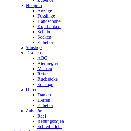
Zubehör
Neopren
Anzüge
Füsslinge
Handschuhe
Kopfhauben
Schuhe
Socken
Zubehör
Sonstige
Taschen
ABC
Atemregler
Masken
Reise
Rucksäcke
Sonstige
Uhren
Damen
Herren
Zubehör
Zubehör
Reel
Rettungsbojen
Schreibtafeln