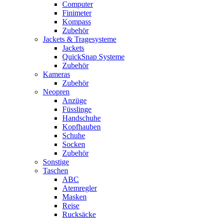
Computer
Finimeter
Kompass
Zubehör
Jackets & Tragesysteme
Jackets
QuickSnap Systeme
Zubehör
Kameras
Zubehör
Neopren
Anzüge
Füsslinge
Handschuhe
Kopfhauben
Schuhe
Socken
Zubehör
Sonstige
Taschen
ABC
Atemregler
Masken
Reise
Rucksäcke