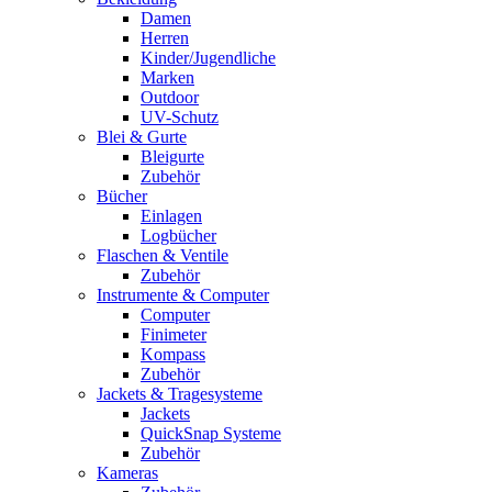
Damen
Herren
Kinder/Jugendliche
Marken
Outdoor
UV-Schutz
Blei & Gurte
Bleigurte
Zubehör
Bücher
Einlagen
Logbücher
Flaschen & Ventile
Zubehör
Instrumente & Computer
Computer
Finimeter
Kompass
Zubehör
Jackets & Tragesysteme
Jackets
QuickSnap Systeme
Zubehör
Kameras