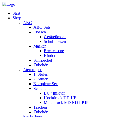
Start
Shop
ABC
ABC-Sets
Flossen
Geräteflossen
Schuhflossen
Masken
Erwachsene
Kinder
Schnorchel
Zubehör
Atemregler
1. Stufen
2. Stufen
Komplette Sets
Schläuche
BC / Inflator
Hochdruck HD HP
Mitteldruck MD ND LP IP
Taschen
Zubehör
Bekleidung