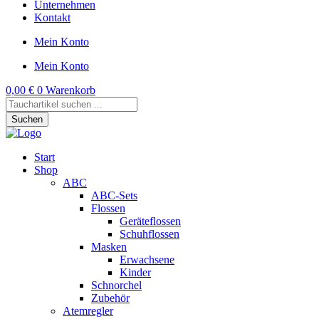
Unternehmen
Kontakt
Mein Konto
Mein Konto
0,00
€
0
Warenkorb
Products
search
Suchen
Start
Shop
ABC
ABC-Sets
Flossen
Geräteflossen
Schuhflossen
Masken
Erwachsene
Kinder
Schnorchel
Zubehör
Atemregler