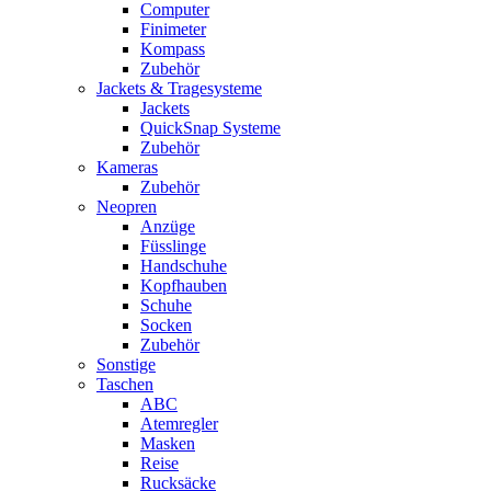
Computer
Finimeter
Kompass
Zubehör
Jackets & Tragesysteme
Jackets
QuickSnap Systeme
Zubehör
Kameras
Zubehör
Neopren
Anzüge
Füsslinge
Handschuhe
Kopfhauben
Schuhe
Socken
Zubehör
Sonstige
Taschen
ABC
Atemregler
Masken
Reise
Rucksäcke