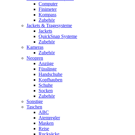
Computer
Finimeter
Kompass
Zubehör
Jackets & Tragesysteme
Jackets
QuickSnap Systeme
Zubehör
Kameras
Zubehör
Neopren
Anzüge
Füsslinge
Handschuhe
Kopfhauben
Schuhe
Socken
Zubehör
Sonstige
Taschen
ABC
Atemregler
Masken
Reise
Rucksäcke