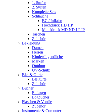
1. Stufen
2. Stufen
Komplette Sets
Schläuche
BC / Inflator
Hochdruck HD HP
Mitteldruck MD ND LP IP
Taschen
Zubehör
Bekleidung
Damen
Herren
Kinder/Jugendliche
Marken
Outdoor
UV-Schutz
Blei & Gurte
Bleigurte
Zubehör
Bücher
Einlagen
Logbücher
Flaschen & Ventile
Zubehör
Instrumente & Computer