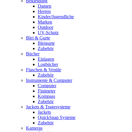
Bekleidung
Damen
Herren
Kinder/Jugendliche
Marken
Outdoor
UV-Schutz
Blei & Gurte
Bleigurte
Zubehör
Bücher
Einlagen
Logbücher
Flaschen & Ventile
Zubehör
Instrumente & Computer
Computer
Finimeter
Kompass
Zubehör
Jackets & Tragesysteme
Jackets
QuickSnap Systeme
Zubehör
Kameras