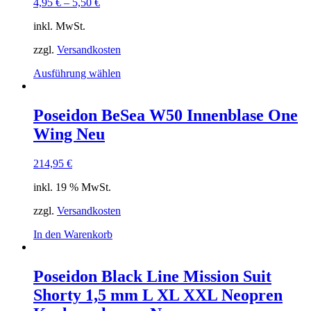
4,95
€
–
5,50
€
inkl. MwSt.
zzgl.
Versandkosten
Dieses
Ausführung wählen
Produkt
weist
mehrere
Poseidon BeSea W50 Innenblase One
Varianten
Wing Neu
auf.
Die
Optionen
214,95
€
können
auf
inkl. 19 % MwSt.
der
Produktseite
zzgl.
Versandkosten
gewählt
In den Warenkorb
werden
Poseidon Black Line Mission Suit
Shorty 1,5 mm L XL XXL Neopren