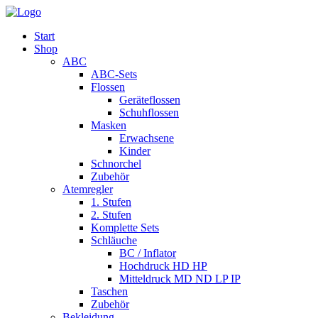
Start
Shop
ABC
ABC-Sets
Flossen
Geräteflossen
Schuhflossen
Masken
Erwachsene
Kinder
Schnorchel
Zubehör
Atemregler
1. Stufen
2. Stufen
Komplette Sets
Schläuche
BC / Inflator
Hochdruck HD HP
Mitteldruck MD ND LP IP
Taschen
Zubehör
Bekleidung