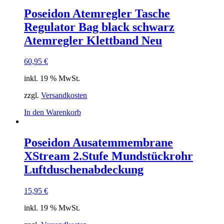
weist
mehrere
Poseidon Atemregler Tasche
Varianten
Regulator Bag black schwarz
auf.
Die
Atemregler Klettband Neu
Optionen
können
60,95
€
auf
der
inkl. 19 % MwSt.
Produktseite
gewählt
zzgl.
Versandkosten
werden
In den Warenkorb
Poseidon Ausatemmembrane
XStream 2.Stufe Mundstückrohr
Luftduschenabdeckung
15,95
€
inkl. 19 % MwSt.