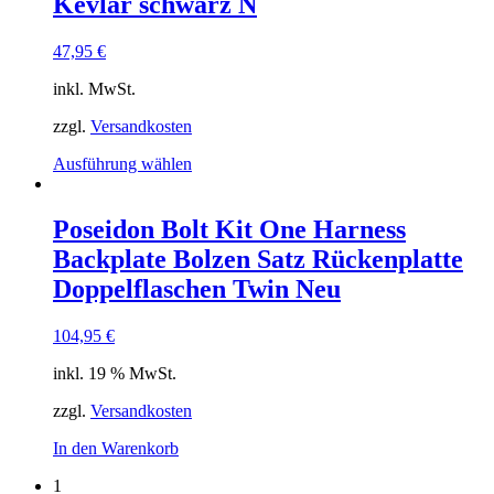
Kevlar schwarz N
47,95
€
inkl. MwSt.
zzgl.
Versandkosten
Dieses
Ausführung wählen
Produkt
weist
mehrere
Poseidon Bolt Kit One Harness
Varianten
Backplate Bolzen Satz Rückenplatte
auf.
Die
Doppelflaschen Twin Neu
Optionen
können
104,95
€
auf
der
inkl. 19 % MwSt.
Produktseite
gewählt
zzgl.
Versandkosten
werden
In den Warenkorb
1