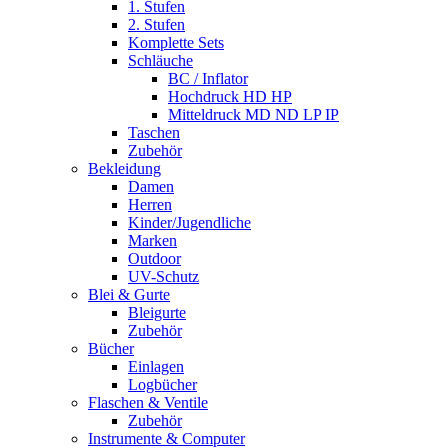
1. Stufen
2. Stufen
Komplette Sets
Schläuche
BC / Inflator
Hochdruck HD HP
Mitteldruck MD ND LP IP
Taschen
Zubehör
Bekleidung
Damen
Herren
Kinder/Jugendliche
Marken
Outdoor
UV-Schutz
Blei & Gurte
Bleigurte
Zubehör
Bücher
Einlagen
Logbücher
Flaschen & Ventile
Zubehör
Instrumente & Computer