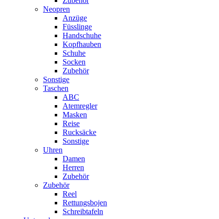
Zubehör
Neopren
Anzüge
Füsslinge
Handschuhe
Kopfhauben
Schuhe
Socken
Zubehör
Sonstige
Taschen
ABC
Atemregler
Masken
Reise
Rucksäcke
Sonstige
Uhren
Damen
Herren
Zubehör
Zubehör
Reel
Rettungsbojen
Schreibtafeln