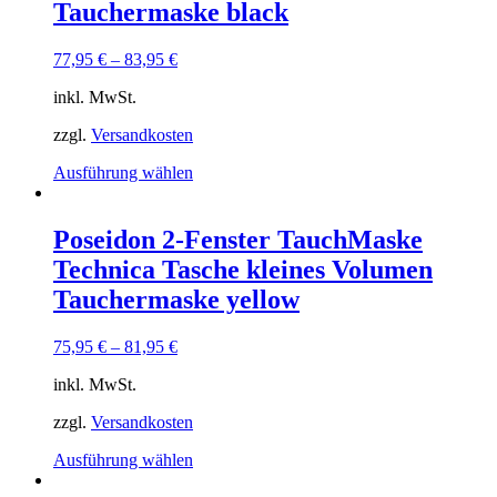
Tauchermaske black
77,95
€
–
83,95
€
inkl. MwSt.
zzgl.
Versandkosten
Dieses
Ausführung wählen
Produkt
weist
mehrere
Poseidon 2-Fenster TauchMaske
Varianten
Technica Tasche kleines Volumen
auf.
Die
Tauchermaske yellow
Optionen
können
75,95
€
–
81,95
€
auf
der
inkl. MwSt.
Produktseite
gewählt
zzgl.
Versandkosten
werden
Dieses
Ausführung wählen
Produkt