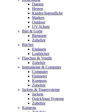
Damen
Herren
Kinder/Jugendliche
Marken
Outdoor
UV-Schutz
Blei & Gurte
Bleigurte
Zubehör
Bücher
Einlagen
Logbücher
Flaschen & Ventile
Zubehör
Instrumente & Computer
Computer
Finimeter
Kompass
Zubehör
Jackets & Tragesysteme
Jackets
QuickSnap Systeme
Zubehör
Kameras