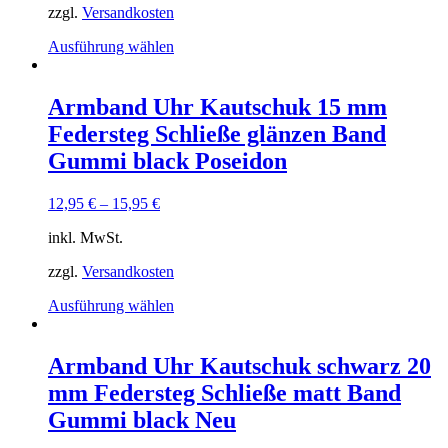
gewählt
zzgl.
Versandkosten
werden
Dieses
Ausführung wählen
Produkt
weist
mehrere
Armband Uhr Kautschuk 15 mm
Varianten
Federsteg Schließe glänzen Band
auf.
Die
Gummi black Poseidon
Optionen
können
12,95
€
–
15,95
€
auf
der
inkl. MwSt.
Produktseite
gewählt
zzgl.
Versandkosten
werden
Dieses
Ausführung wählen
Produkt
weist
mehrere
Armband Uhr Kautschuk schwarz 20
Varianten
mm Federsteg Schließe matt Band
auf.
Die
Gummi black Neu
Optionen