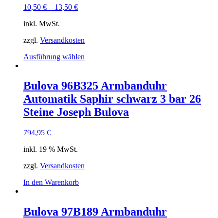
können
10,50
€
–
13,50
€
auf
der
inkl. MwSt.
Produktseite
gewählt
zzgl.
Versandkosten
werden
Dieses
Ausführung wählen
Produkt
weist
mehrere
Bulova 96B325 Armbanduhr
Varianten
Automatik Saphir schwarz 3 bar 26
auf.
Die
Steine Joseph Bulova
Optionen
können
794,95
€
auf
der
inkl. 19 % MwSt.
Produktseite
gewählt
zzgl.
Versandkosten
werden
In den Warenkorb
Bulova 97B189 Armbanduhr