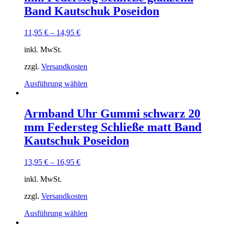
Die
Band Kautschuk Poseidon
Optionen
können
11,95
€
–
14,95
€
auf
der
inkl. MwSt.
Produktseite
gewählt
zzgl.
Versandkosten
werden
Dieses
Ausführung wählen
Produkt
weist
mehrere
Armband Uhr Gummi schwarz 20
Varianten
mm Federsteg Schließe matt Band
auf.
Die
Kautschuk Poseidon
Optionen
können
13,95
€
–
16,95
€
auf
der
inkl. MwSt.
Produktseite
gewählt
zzgl.
Versandkosten
werden
Dieses
Ausführung wählen
Produkt