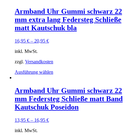
weist
mehrere
Armband Uhr Gummi schwarz 22
Varianten
mm extra lang Federsteg Schließe
auf.
Die
matt Kautschuk bla
Optionen
können
16,95
€
–
20,95
€
auf
der
inkl. MwSt.
Produktseite
gewählt
zzgl.
Versandkosten
werden
Dieses
Ausführung wählen
Produkt
weist
mehrere
Armband Uhr Gummi schwarz 22
Varianten
mm Federsteg Schließe matt Band
auf.
Die
Kautschuk Poseidon
Optionen
können
13,95
€
–
16,95
€
auf
der
inkl. MwSt.
Produktseite