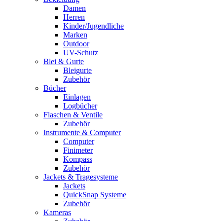
Damen
Herren
Kinder/Jugendliche
Marken
Outdoor
UV-Schutz
Blei & Gurte
Bleigurte
Zubehör
Bücher
Einlagen
Logbücher
Flaschen & Ventile
Zubehör
Instrumente & Computer
Computer
Finimeter
Kompass
Zubehör
Jackets & Tragesysteme
Jackets
QuickSnap Systeme
Zubehör
Kameras