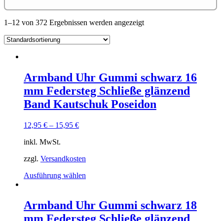
1–12 von 372 Ergebnissen werden angezeigt
Armband Uhr Gummi schwarz 16
mm Federsteg Schließe glänzend
Band Kautschuk Poseidon
12,95
€
–
15,95
€
inkl. MwSt.
zzgl.
Versandkosten
Dieses
Ausführung wählen
Produkt
weist
mehrere
Armband Uhr Gummi schwarz 18
Varianten
mm Federsteg Schließe glänzend
auf.