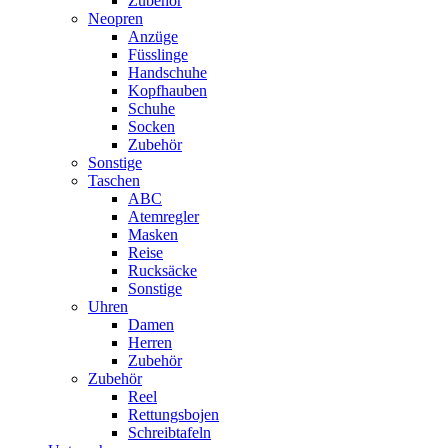
Zubehör
Neopren
Anzüge
Füsslinge
Handschuhe
Kopfhauben
Schuhe
Socken
Zubehör
Sonstige
Taschen
ABC
Atemregler
Masken
Reise
Rucksäcke
Sonstige
Uhren
Damen
Herren
Zubehör
Zubehör
Reel
Rettungsbojen
Schreibtafeln