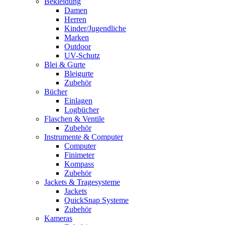
Bekleidung
Damen
Herren
Kinder/Jugendliche
Marken
Outdoor
UV-Schutz
Blei & Gurte
Bleigurte
Zubehör
Bücher
Einlagen
Logbücher
Flaschen & Ventile
Zubehör
Instrumente & Computer
Computer
Finimeter
Kompass
Zubehör
Jackets & Tragesysteme
Jackets
QuickSnap Systeme
Zubehör
Kameras