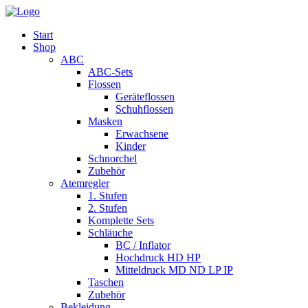
Start
Shop
ABC
ABC-Sets
Flossen
Geräteflossen
Schuhflossen
Masken
Erwachsene
Kinder
Schnorchel
Zubehör
Atemregler
1. Stufen
2. Stufen
Komplette Sets
Schläuche
BC / Inflator
Hochdruck HD HP
Mitteldruck MD ND LP IP
Taschen
Zubehör
Bekleidung