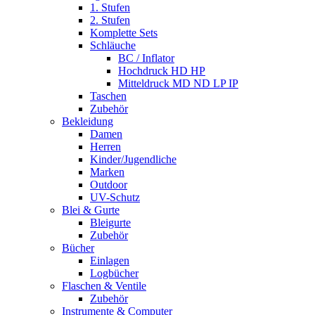
1. Stufen
2. Stufen
Komplette Sets
Schläuche
BC / Inflator
Hochdruck HD HP
Mitteldruck MD ND LP IP
Taschen
Zubehör
Bekleidung
Damen
Herren
Kinder/Jugendliche
Marken
Outdoor
UV-Schutz
Blei & Gurte
Bleigurte
Zubehör
Bücher
Einlagen
Logbücher
Flaschen & Ventile
Zubehör
Instrumente & Computer