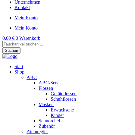
Unternehmen
Kontakt
Mein Konto
Mein Konto
0,00
€
0
Warenkorb
Products
search
Suchen
Start
Shop
ABC
ABC-Sets
Flossen
Geräteflossen
Schuhflossen
Masken
Erwachsene
Kinder
Schnorchel
Zubehör
Atemregler