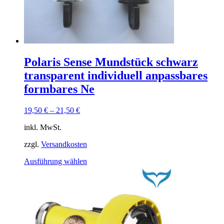
auf
der
Produktseite
gewählt
werden
Polaris Sense Mundstück schwarz
transparent individuell anpassbares
formbares Ne
19,50
€
–
21,50
€
inkl. MwSt.
zzgl.
Versandkosten
Dieses
Ausführung wählen
Produkt
weist
mehrere
Varianten
auf.
Die
Optionen