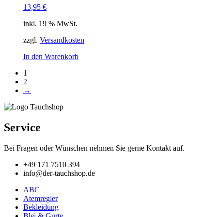
können
13,95
€
auf
der
inkl. 19 % MwSt.
Produktseite
gewählt
zzgl.
Versandkosten
werden
In den Warenkorb
1
2
→
Service
Bei Fragen oder Wünschen nehmen Sie gerne Kontakt auf.
+49 171 7510 394
info@der-tauchshop.de
ABC
Atemregler
Bekleidung
Blei & Gurte