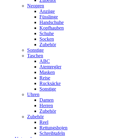
Zubehör
Neopren
Anzüge
Füsslinge
Handschuhe
Kopfhauben
Schuhe
Socken
Zubehör
Sonstige
Taschen
ABC
Atemregler
Masken
Reise
Rucksäcke
Sonstige
Uhren
Damen
Herren
Zubehör
Zubehör
Reel
Rettungsbojen
Schreibtafeln