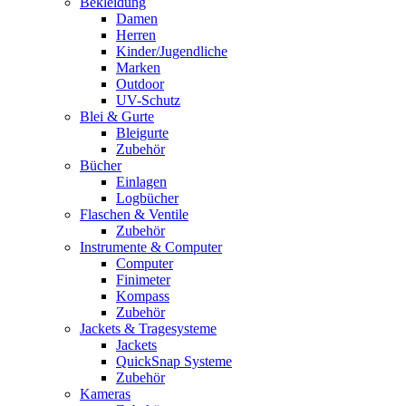
Bekleidung
Damen
Herren
Kinder/Jugendliche
Marken
Outdoor
UV-Schutz
Blei & Gurte
Bleigurte
Zubehör
Bücher
Einlagen
Logbücher
Flaschen & Ventile
Zubehör
Instrumente & Computer
Computer
Finimeter
Kompass
Zubehör
Jackets & Tragesysteme
Jackets
QuickSnap Systeme
Zubehör
Kameras