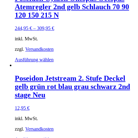
Varianten
Atemregler 2nd gelb Schlauch 70 90
auf.
Die
120 150 215 N
Optionen
können
244,95
€
–
309,95
€
auf
der
inkl. MwSt.
Produktseite
gewählt
zzgl.
Versandkosten
werden
Dieses
Ausführung wählen
Produkt
weist
mehrere
Poseidon Jetstream 2. Stufe Deckel
Varianten
gelb grün rot blau grau schwarz 2nd
auf.
Die
stage Neu
Optionen
können
12,95
€
auf
der
inkl. MwSt.
Produktseite
gewählt
zzgl.
Versandkosten
werden