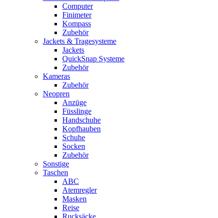
Computer
Finimeter
Kompass
Zubehör
Jackets & Tragesysteme
Jackets
QuickSnap Systeme
Zubehör
Kameras
Zubehör
Neopren
Anzüge
Füsslinge
Handschuhe
Kopfhauben
Schuhe
Socken
Zubehör
Sonstige
Taschen
ABC
Atemregler
Masken
Reise
Rucksäcke