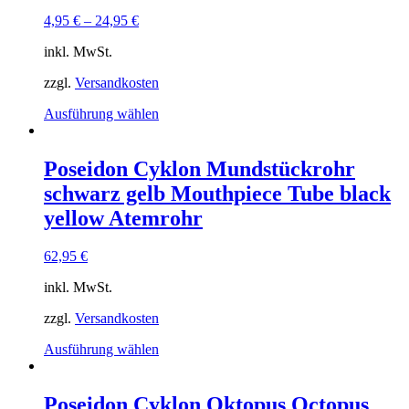
4,95
€
–
24,95
€
inkl. MwSt.
zzgl.
Versandkosten
Dieses
Ausführung wählen
Produkt
weist
mehrere
Poseidon Cyklon Mundstückrohr
Varianten
schwarz gelb Mouthpiece Tube black
auf.
Die
yellow Atemrohr
Optionen
können
62,95
€
auf
der
inkl. MwSt.
Produktseite
gewählt
zzgl.
Versandkosten
werden
Dieses
Ausführung wählen
Produkt
weist
mehrere
Poseidon Cyklon Oktopus Octopus