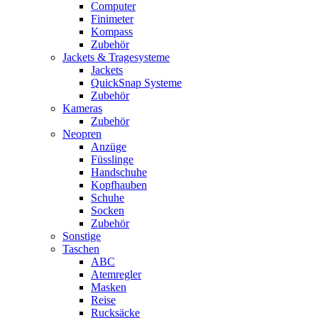
Computer
Finimeter
Kompass
Zubehör
Jackets & Tragesysteme
Jackets
QuickSnap Systeme
Zubehör
Kameras
Zubehör
Neopren
Anzüge
Füsslinge
Handschuhe
Kopfhauben
Schuhe
Socken
Zubehör
Sonstige
Taschen
ABC
Atemregler
Masken
Reise
Rucksäcke