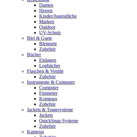
Damen
Herren
Kinder/Jugendliche
Marken
Outdoor
UV-Schutz
Blei & Gurte
Bleigurte
Zubehör
Bücher
Einlagen
Logbücher
Flaschen & Ventile
Zubehör
Instrumente & Computer
Computer
Finimeter
Kompass
Zubehör
Jackets & Tragesysteme
Jackets
QuickSnap Systeme
Zubehör
Kameras