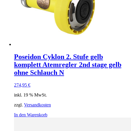
können
auf
der
Produktseite
gewählt
werden
Poseidon Cyklon 2. Stufe gelb
komplett Atemregler 2nd stage gelb
ohne Schlauch N
274,95
€
inkl. 19 % MwSt.
zzgl.
Versandkosten
In den Warenkorb