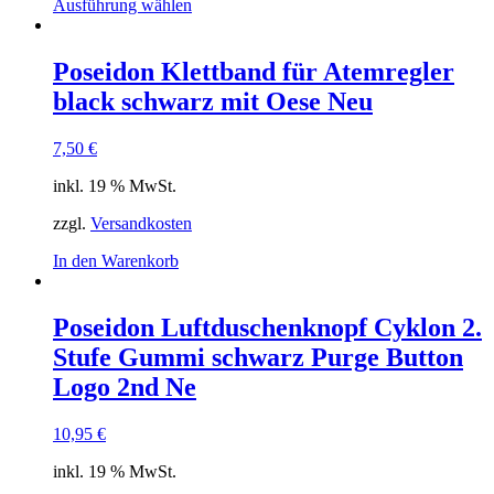
Dieses
Ausführung wählen
Produkt
weist
mehrere
Poseidon Klettband für Atemregler
Varianten
black schwarz mit Oese Neu
auf.
Die
Optionen
7,50
€
können
auf
inkl. 19 % MwSt.
der
Produktseite
zzgl.
Versandkosten
gewählt
In den Warenkorb
werden
Poseidon Luftduschenknopf Cyklon 2.
Stufe Gummi schwarz Purge Button
Logo 2nd Ne
10,95
€
inkl. 19 % MwSt.