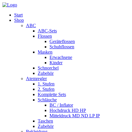
Start
Shop
ABC
ABC-Sets
Flossen
Geräteflossen
Schuhflossen
Masken
Erwachsene
Kinder
Schnorchel
Zubehör
Atemregler
1. Stufen
2. Stufen
Komplette Sets
Schläuche
BC / Inflator
Hochdruck HD HP
Mitteldruck MD ND LP IP
Taschen
Zubehör
Bekleidung