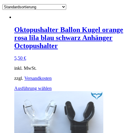
Oktopushalter Ballon Kugel orange
rosa lila blau schwarz Anhänger
Octopushalter
5,50
€
inkl. MwSt.
zzgl.
Versandkosten
Dieses
Ausführung wählen
Produkt
weist
mehrere
Varianten
auf.
Die
Optionen
können