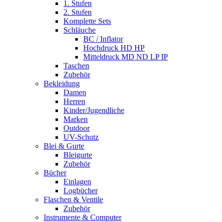
1. Stufen
2. Stufen
Komplette Sets
Schläuche
BC / Inflator
Hochdruck HD HP
Mitteldruck MD ND LP IP
Taschen
Zubehör
Bekleidung
Damen
Herren
Kinder/Jugendliche
Marken
Outdoor
UV-Schutz
Blei & Gurte
Bleigurte
Zubehör
Bücher
Einlagen
Logbücher
Flaschen & Ventile
Zubehör
Instrumente & Computer