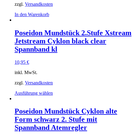
zzgl.
Versandkosten
In den Warenkorb
Poseidon Mundstück 2.Stufe Xstream
Jetstream Cyklon black clear
Spannband kl
10,95
€
inkl. MwSt.
zzgl.
Versandkosten
Dieses
Ausführung wählen
Produkt
weist
mehrere
Poseidon Mundstück Cyklon alte
Varianten
Form schwarz 2. Stufe mit
auf.
Die
Spannband Atemregler
Optionen