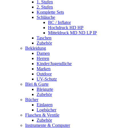
1. Stufen
2. Stufen
Komplette Sets
Schläuche
BC / Inflator
Hochdruck HD HP
Mitteldruck MD ND LP IP
Taschen
Zubehör
Bekleidung
Damen
Herren
Kinder/Jugendliche
Marken
Outdoor
UV-Schutz
Blei & Gurte
Bleigurte
Zubehör
Bücher
Einlagen
Logbücher
Flaschen & Ventile
Zubehör
Instrumente & Computer