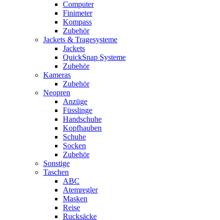
Computer
Finimeter
Kompass
Zubehör
Jackets & Tragesysteme
Jackets
QuickSnap Systeme
Zubehör
Kameras
Zubehör
Neopren
Anzüge
Füsslinge
Handschuhe
Kopfhauben
Schuhe
Socken
Zubehör
Sonstige
Taschen
ABC
Atemregler
Masken
Reise
Rucksäcke