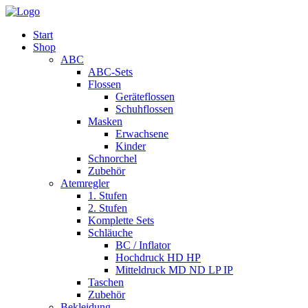
Start
Shop
ABC
ABC-Sets
Flossen
Geräteflossen
Schuhflossen
Masken
Erwachsene
Kinder
Schnorchel
Zubehör
Atemregler
1. Stufen
2. Stufen
Komplette Sets
Schläuche
BC / Inflator
Hochdruck HD HP
Mitteldruck MD ND LP IP
Taschen
Zubehör
Bekleidung