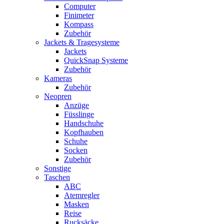
Computer
Finimeter
Kompass
Zubehör
Jackets & Tragesysteme
Jackets
QuickSnap Systeme
Zubehör
Kameras
Zubehör
Neopren
Anzüge
Füsslinge
Handschuhe
Kopfhauben
Schuhe
Socken
Zubehör
Sonstige
Taschen
ABC
Atemregler
Masken
Reise
Rucksäcke