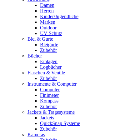
Damen
Herren
Kinder/Jugendliche
Marken
Outdoor
UV-Schutz
Blei & Gurte
Bleigurte
Zubehör
Bücher
Einlagen
Logbücher
Flaschen & Ventile
Zubehör
Instrumente & Computer
Computer
Finimeter
Kompass
Zubehör
Jackets & Tragesysteme
Jackets
QuickSnap Systeme
Zubehör
Kameras