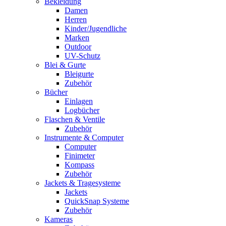
Bekleidung
Damen
Herren
Kinder/Jugendliche
Marken
Outdoor
UV-Schutz
Blei & Gurte
Bleigurte
Zubehör
Bücher
Einlagen
Logbücher
Flaschen & Ventile
Zubehör
Instrumente & Computer
Computer
Finimeter
Kompass
Zubehör
Jackets & Tragesysteme
Jackets
QuickSnap Systeme
Zubehör
Kameras