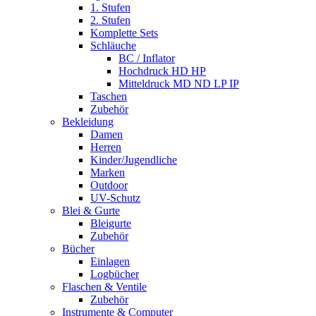
1. Stufen
2. Stufen
Komplette Sets
Schläuche
BC / Inflator
Hochdruck HD HP
Mitteldruck MD ND LP IP
Taschen
Zubehör
Bekleidung
Damen
Herren
Kinder/Jugendliche
Marken
Outdoor
UV-Schutz
Blei & Gurte
Bleigurte
Zubehör
Bücher
Einlagen
Logbücher
Flaschen & Ventile
Zubehör
Instrumente & Computer