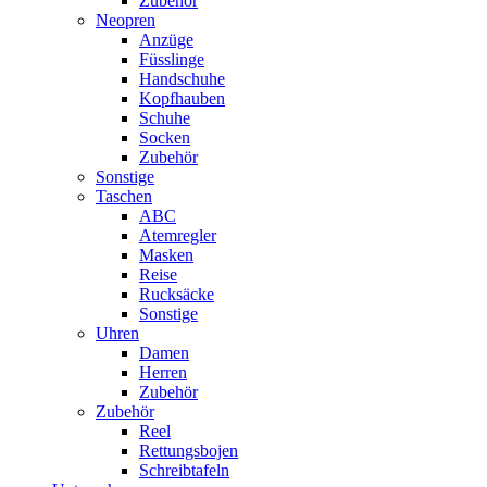
Zubehör
Neopren
Anzüge
Füsslinge
Handschuhe
Kopfhauben
Schuhe
Socken
Zubehör
Sonstige
Taschen
ABC
Atemregler
Masken
Reise
Rucksäcke
Sonstige
Uhren
Damen
Herren
Zubehör
Zubehör
Reel
Rettungsbojen
Schreibtafeln