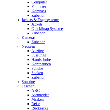
Computer
Finimeter
Kompass
Zubehör
Jackets & Tragesysteme
Jackets
QuickSnap Systeme
Zubehör
Kameras
Zubehör
Neopren
Anzüge
Füsslinge
Handschuhe
Kopfhauben
Schuhe
Socken
Zubehör
Sonstige
Taschen
ABC
Atemregler
Masken
Reise
Rucksäcke