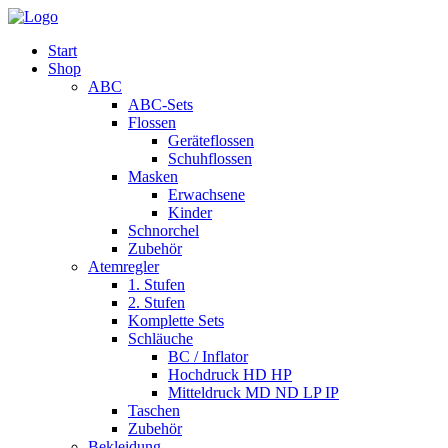
Start
Shop
ABC
ABC-Sets
Flossen
Geräteflossen
Schuhflossen
Masken
Erwachsene
Kinder
Schnorchel
Zubehör
Atemregler
1. Stufen
2. Stufen
Komplette Sets
Schläuche
BC / Inflator
Hochdruck HD HP
Mitteldruck MD ND LP IP
Taschen
Zubehör
Bekleidung