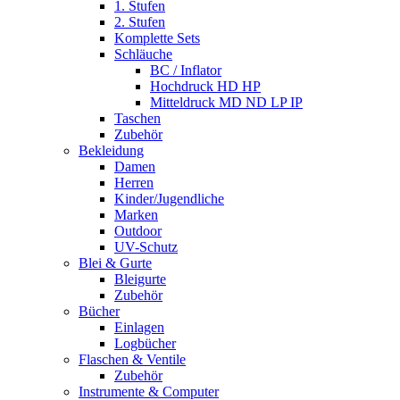
1. Stufen
2. Stufen
Komplette Sets
Schläuche
BC / Inflator
Hochdruck HD HP
Mitteldruck MD ND LP IP
Taschen
Zubehör
Bekleidung
Damen
Herren
Kinder/Jugendliche
Marken
Outdoor
UV-Schutz
Blei & Gurte
Bleigurte
Zubehör
Bücher
Einlagen
Logbücher
Flaschen & Ventile
Zubehör
Instrumente & Computer