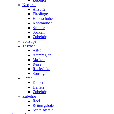
Zubehör
Neopren
Anzüge
Füsslinge
Handschuhe
Kopfhauben
Schuhe
Socken
Zubehör
Sonstige
Taschen
ABC
Atemregler
Masken
Reise
Rucksäcke
Sonstige
Uhren
Damen
Herren
Zubehör
Zubehör
Reel
Rettungsbojen
Schreibtafeln