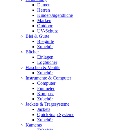
Damen
Herren
Kinder/Jugendliche
Marken
Outdoor
UV-Schutz
Blei & Gurte
Bleigurte
Zubehör
Bücher
Einlagen
Logbücher
Flaschen & Ventile
Zubehör
Instrumente & Computer
Computer
Finimeter
Kompass
Zubehör
Jackets & Tragesysteme
Jackets
QuickSnap Systeme
Zubehör
Kameras