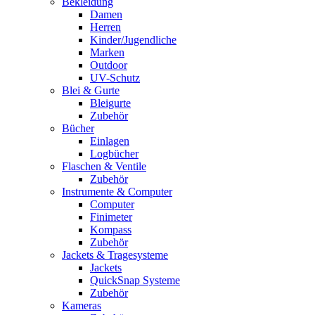
Bekleidung
Damen
Herren
Kinder/Jugendliche
Marken
Outdoor
UV-Schutz
Blei & Gurte
Bleigurte
Zubehör
Bücher
Einlagen
Logbücher
Flaschen & Ventile
Zubehör
Instrumente & Computer
Computer
Finimeter
Kompass
Zubehör
Jackets & Tragesysteme
Jackets
QuickSnap Systeme
Zubehör
Kameras