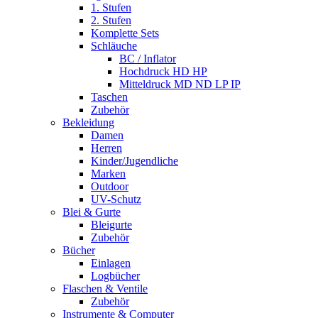
1. Stufen
2. Stufen
Komplette Sets
Schläuche
BC / Inflator
Hochdruck HD HP
Mitteldruck MD ND LP IP
Taschen
Zubehör
Bekleidung
Damen
Herren
Kinder/Jugendliche
Marken
Outdoor
UV-Schutz
Blei & Gurte
Bleigurte
Zubehör
Bücher
Einlagen
Logbücher
Flaschen & Ventile
Zubehör
Instrumente & Computer