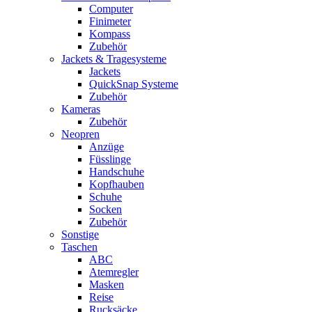
Computer
Finimeter
Kompass
Zubehör
Jackets & Tragesysteme
Jackets
QuickSnap Systeme
Zubehör
Kameras
Zubehör
Neopren
Anzüge
Füsslinge
Handschuhe
Kopfhauben
Schuhe
Socken
Zubehör
Sonstige
Taschen
ABC
Atemregler
Masken
Reise
Rucksäcke