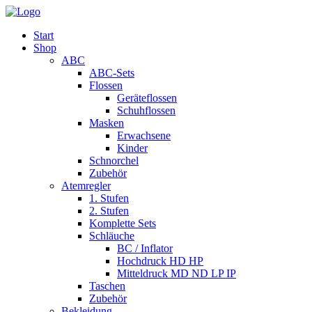
Start
Shop
ABC
ABC-Sets
Flossen
Geräteflossen
Schuhflossen
Masken
Erwachsene
Kinder
Schnorchel
Zubehör
Atemregler
1. Stufen
2. Stufen
Komplette Sets
Schläuche
BC / Inflator
Hochdruck HD HP
Mitteldruck MD ND LP IP
Taschen
Zubehör
Bekleidung