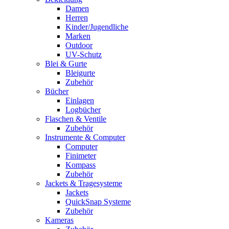
Damen
Herren
Kinder/Jugendliche
Marken
Outdoor
UV-Schutz
Blei & Gurte
Bleigurte
Zubehör
Bücher
Einlagen
Logbücher
Flaschen & Ventile
Zubehör
Instrumente & Computer
Computer
Finimeter
Kompass
Zubehör
Jackets & Tragesysteme
Jackets
QuickSnap Systeme
Zubehör
Kameras