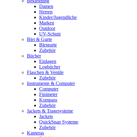
Bekleidung
Damen
Herren
Kinder/Jugendliche
Marken
Outdoor
UV-Schutz
Blei & Gurte
Bleigurte
Zubehör
Bücher
Einlagen
Logbücher
Flaschen & Ventile
Zubehör
Instrumente & Computer
Computer
Finimeter
Kompass
Zubehör
Jackets & Tragesysteme
Jackets
QuickSnap Systeme
Zubehör
Kameras