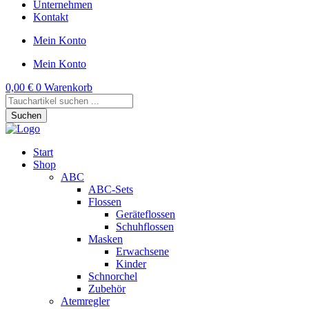
Unternehmen
Kontakt
Mein Konto
Mein Konto
0,00
€
0
Warenkorb
Products
search
Suchen
Start
Shop
ABC
ABC-Sets
Flossen
Geräteflossen
Schuhflossen
Masken
Erwachsene
Kinder
Schnorchel
Zubehör
Atemregler