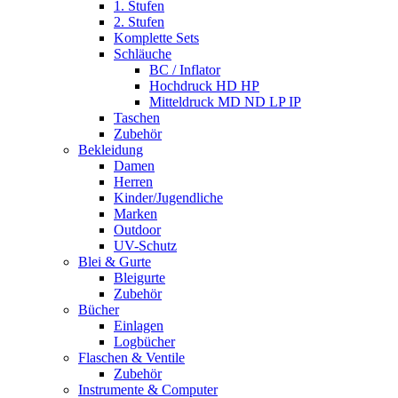
1. Stufen
2. Stufen
Komplette Sets
Schläuche
BC / Inflator
Hochdruck HD HP
Mitteldruck MD ND LP IP
Taschen
Zubehör
Bekleidung
Damen
Herren
Kinder/Jugendliche
Marken
Outdoor
UV-Schutz
Blei & Gurte
Bleigurte
Zubehör
Bücher
Einlagen
Logbücher
Flaschen & Ventile
Zubehör
Instrumente & Computer