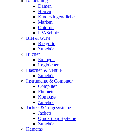
Bekleidung
Damen
Herren
Kinder/Jugendliche
Marken
Outdoor
UV-Schutz
Blei & Gurte
Bleigurte
Zubehör
Bücher
Einlagen
Logbücher
Flaschen & Ventile
Zubehör
Instrumente & Computer
Computer
Finimeter
Kompass
Zubehör
Jackets & Tragesysteme
Jackets
QuickSnap Systeme
Zubehör
Kameras