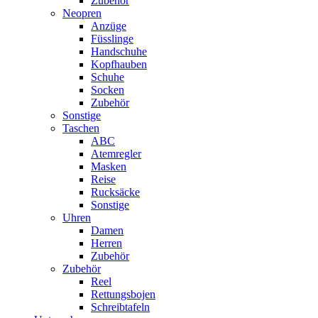
Zubehör
Neopren
Anzüge
Füsslinge
Handschuhe
Kopfhauben
Schuhe
Socken
Zubehör
Sonstige
Taschen
ABC
Atemregler
Masken
Reise
Rucksäcke
Sonstige
Uhren
Damen
Herren
Zubehör
Zubehör
Reel
Rettungsbojen
Schreibtafeln