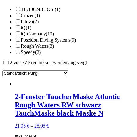
3151002481-OSr
(1)
Citizen
(1)
Intova
(2)
iQ
(1)
iQ Company
(19)
Poseidon Diving Systems
(9)
Rough Waters
(3)
Speedy
(2)
1–12 von 37 Ergebnissen werden angezeigt
2-Fenster TaucherMaske Atlantic
Rough Waters RW schwarz
TauchMaske black Maske N
21,95
€
–
25,95
€
inkl. MwSt.