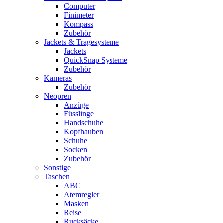
Computer
Finimeter
Kompass
Zubehör
Jackets & Tragesysteme
Jackets
QuickSnap Systeme
Zubehör
Kameras
Zubehör
Neopren
Anzüge
Füsslinge
Handschuhe
Kopfhauben
Schuhe
Socken
Zubehör
Sonstige
Taschen
ABC
Atemregler
Masken
Reise
Rucksäcke