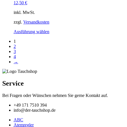
12,50
€
auf
der
inkl. MwSt.
Produktseite
gewählt
zzgl.
Versandkosten
werden
Dieses
Ausführung wählen
Produkt
1
weist
2
mehrere
3
Varianten
4
auf.
→
Die
Optionen
können
auf
Service
der
Produktseite
gewählt
Bei Fragen oder Wünschen nehmen Sie gerne Kontakt auf.
werden
+49 171 7510 394
info@der-tauchshop.de
ABC
Atemregler