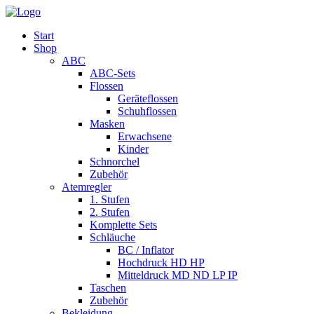
Start
Shop
ABC
ABC-Sets
Flossen
Geräteflossen
Schuhflossen
Masken
Erwachsene
Kinder
Schnorchel
Zubehör
Atemregler
1. Stufen
2. Stufen
Komplette Sets
Schläuche
BC / Inflator
Hochdruck HD HP
Mitteldruck MD ND LP IP
Taschen
Zubehör
Bekleidung