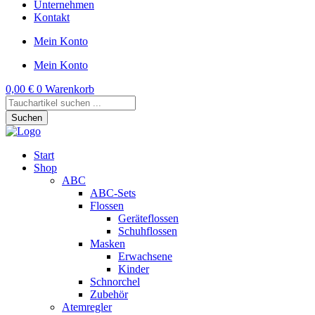
Unternehmen
Kontakt
Mein Konto
Mein Konto
0,00
€
0
Warenkorb
Products
search
Suchen
Start
Shop
ABC
ABC-Sets
Flossen
Geräteflossen
Schuhflossen
Masken
Erwachsene
Kinder
Schnorchel
Zubehör
Atemregler