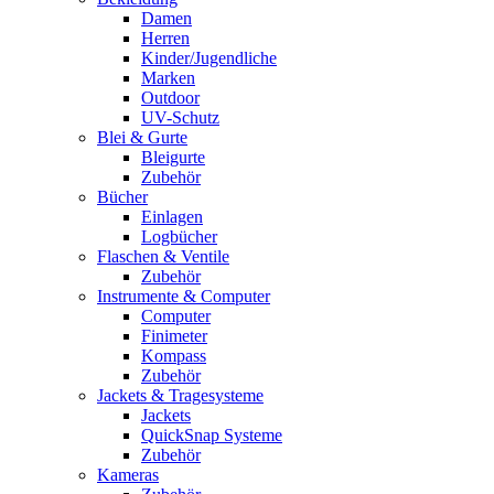
Damen
Herren
Kinder/Jugendliche
Marken
Outdoor
UV-Schutz
Blei & Gurte
Bleigurte
Zubehör
Bücher
Einlagen
Logbücher
Flaschen & Ventile
Zubehör
Instrumente & Computer
Computer
Finimeter
Kompass
Zubehör
Jackets & Tragesysteme
Jackets
QuickSnap Systeme
Zubehör
Kameras