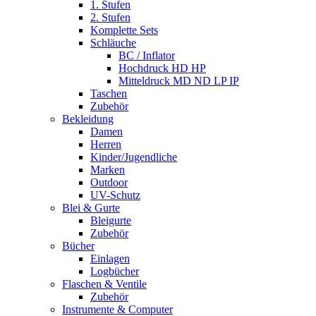
1. Stufen
2. Stufen
Komplette Sets
Schläuche
BC / Inflator
Hochdruck HD HP
Mitteldruck MD ND LP IP
Taschen
Zubehör
Bekleidung
Damen
Herren
Kinder/Jugendliche
Marken
Outdoor
UV-Schutz
Blei & Gurte
Bleigurte
Zubehör
Bücher
Einlagen
Logbücher
Flaschen & Ventile
Zubehör
Instrumente & Computer