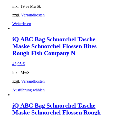
der
inkl. 19 % MwSt.
Produktseite
gewählt
zzgl.
Versandkosten
werden
Weiterlesen
iQ ABC Bag Schnorchel Tasche
Maske Schnorchel Flossen Bites
Rough Fish Company N
43,95
€
inkl. MwSt.
zzgl.
Versandkosten
Dieses
Ausführung wählen
Produkt
weist
mehrere
iQ ABC Bag Schnorchel Tasche
Varianten
Maske Schnorchel Flossen Rough
auf.