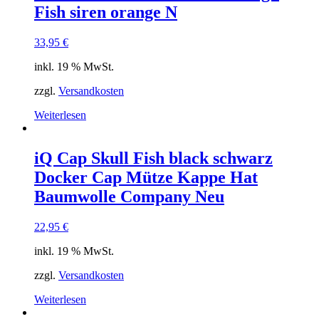
Die
Fish siren orange N
Optionen
können
33,95
€
auf
der
inkl. 19 % MwSt.
Produktseite
gewählt
zzgl.
Versandkosten
werden
Weiterlesen
iQ Cap Skull Fish black schwarz
Docker Cap Mütze Kappe Hat
Baumwolle Company Neu
22,95
€
inkl. 19 % MwSt.
zzgl.
Versandkosten
Weiterlesen