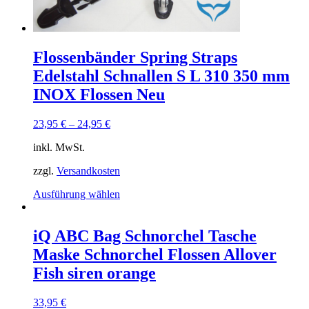
Flossenbänder Spring Straps
Edelstahl Schnallen S L 310 350 mm
INOX Flossen Neu
23,95
€
–
24,95
€
inkl. MwSt.
zzgl.
Versandkosten
Dieses
Ausführung wählen
Produkt
weist
mehrere
iQ ABC Bag Schnorchel Tasche
Varianten
Maske Schnorchel Flossen Allover
auf.
Die
Fish siren orange
Optionen
können
33,95
€
auf