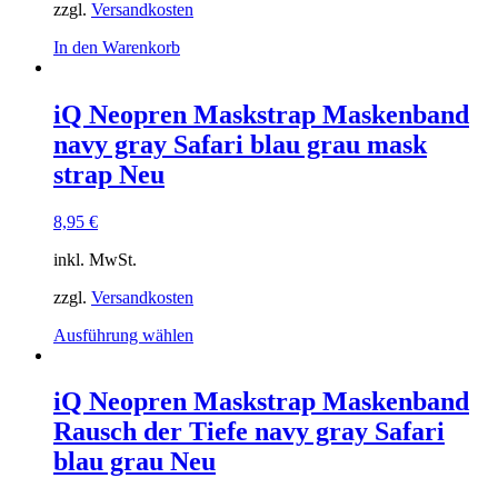
zzgl.
Versandkosten
In den Warenkorb
iQ Neopren Maskstrap Maskenband
navy gray Safari blau grau mask
strap Neu
8,95
€
inkl. MwSt.
zzgl.
Versandkosten
Dieses
Ausführung wählen
Produkt
weist
mehrere
iQ Neopren Maskstrap Maskenband
Varianten
Rausch der Tiefe navy gray Safari
auf.
Die
blau grau Neu
Optionen
können