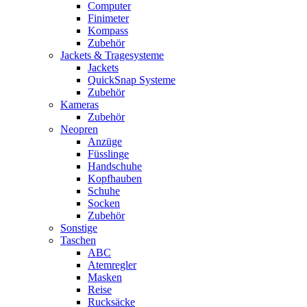
Computer
Finimeter
Kompass
Zubehör
Jackets & Tragesysteme
Jackets
QuickSnap Systeme
Zubehör
Kameras
Zubehör
Neopren
Anzüge
Füsslinge
Handschuhe
Kopfhauben
Schuhe
Socken
Zubehör
Sonstige
Taschen
ABC
Atemregler
Masken
Reise
Rucksäcke