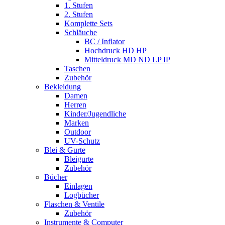
1. Stufen
2. Stufen
Komplette Sets
Schläuche
BC / Inflator
Hochdruck HD HP
Mitteldruck MD ND LP IP
Taschen
Zubehör
Bekleidung
Damen
Herren
Kinder/Jugendliche
Marken
Outdoor
UV-Schutz
Blei & Gurte
Bleigurte
Zubehör
Bücher
Einlagen
Logbücher
Flaschen & Ventile
Zubehör
Instrumente & Computer