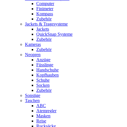
Computer
Finimeter
Kompass
Zubehör
Jackets & Tragesysteme
Jackets
QuickSnap Systeme
Zubehör
Kameras
Zubehör
Neopren
Anzüge
Füsslinge
Handschuhe
Kopfhauben
Schuhe
Socken
Zubehör
Sonstige
Taschen
ABC
Atemregler
Masken
Reise
Rucksäcke