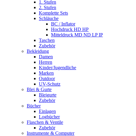
1. Stufen
2. Stufen
Komplette Sets
Schläuche
BC / Inflator
Hochdruck HD HP
Mitteldruck MD ND LP IP
Taschen
Zubehör
Bekleidung
Damen
Herren
Kinder/Jugendliche
Marken
Outdoor
UV-Schutz
Blei & Gurte
Bleigurte
Zubehör
Bücher
Einlagen
Logbücher
Flaschen & Ventile
Zubehör
Instrumente & Computer