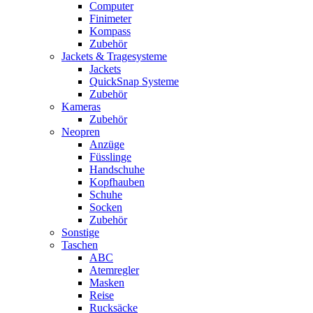
Computer
Finimeter
Kompass
Zubehör
Jackets & Tragesysteme
Jackets
QuickSnap Systeme
Zubehör
Kameras
Zubehör
Neopren
Anzüge
Füsslinge
Handschuhe
Kopfhauben
Schuhe
Socken
Zubehör
Sonstige
Taschen
ABC
Atemregler
Masken
Reise
Rucksäcke