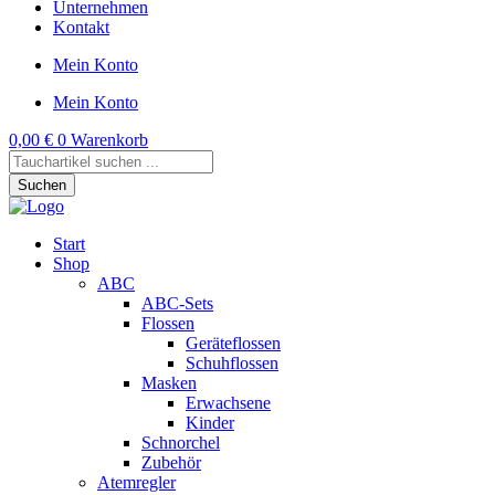
Unternehmen
Kontakt
Mein Konto
Mein Konto
0,00
€
0
Warenkorb
Products
search
Suchen
Start
Shop
ABC
ABC-Sets
Flossen
Geräteflossen
Schuhflossen
Masken
Erwachsene
Kinder
Schnorchel
Zubehör
Atemregler