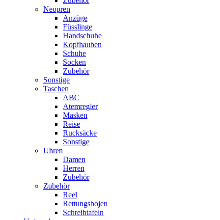
Zubehör
Neopren
Anzüge
Füsslinge
Handschuhe
Kopfhauben
Schuhe
Socken
Zubehör
Sonstige
Taschen
ABC
Atemregler
Masken
Reise
Rucksäcke
Sonstige
Uhren
Damen
Herren
Zubehör
Zubehör
Reel
Rettungsbojen
Schreibtafeln