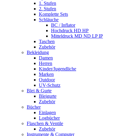
1. Stufen
2. Stufen
Komplette Sets
Schläuche
BC / Inflator
Hochdruck HD HP
Mitteldruck MD ND LP IP
Taschen
Zubehör
Bekleidung
Damen
Herren
Kinder/Jugendliche
Marken
Outdoor
UV-Schutz
Blei & Gurte
Bleigurte
Zubehör
Bücher
Einlagen
Logbücher
Flaschen & Ventile
Zubehör
Instrumente & Computer