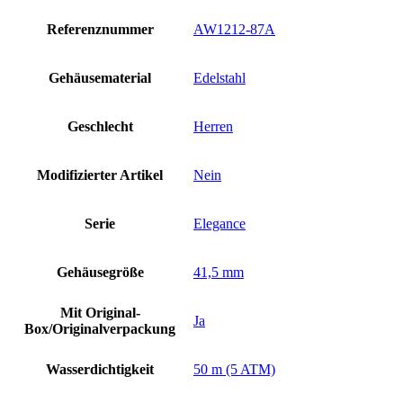
Referenznummer
AW1212-87A
Gehäusematerial
Edelstahl
Geschlecht
Herren
Modifizierter Artikel
Nein
Serie
Elegance
Gehäusegröße
41,5 mm
Mit Original-
Ja
Box/Originalverpackung
Wasserdichtigkeit
50 m (5 ATM)