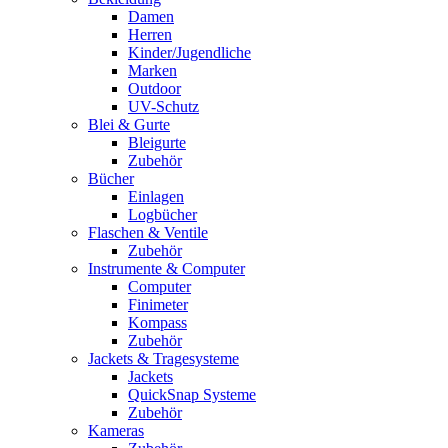
Damen
Herren
Kinder/Jugendliche
Marken
Outdoor
UV-Schutz
Blei & Gurte
Bleigurte
Zubehör
Bücher
Einlagen
Logbücher
Flaschen & Ventile
Zubehör
Instrumente & Computer
Computer
Finimeter
Kompass
Zubehör
Jackets & Tragesysteme
Jackets
QuickSnap Systeme
Zubehör
Kameras