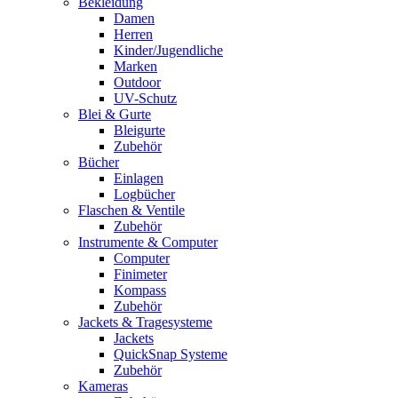
Bekleidung
Damen
Herren
Kinder/Jugendliche
Marken
Outdoor
UV-Schutz
Blei & Gurte
Bleigurte
Zubehör
Bücher
Einlagen
Logbücher
Flaschen & Ventile
Zubehör
Instrumente & Computer
Computer
Finimeter
Kompass
Zubehör
Jackets & Tragesysteme
Jackets
QuickSnap Systeme
Zubehör
Kameras