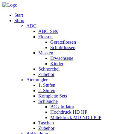
Start
Shop
ABC
ABC-Sets
Flossen
Geräteflossen
Schuhflossen
Masken
Erwachsene
Kinder
Schnorchel
Zubehör
Atemregler
1. Stufen
2. Stufen
Komplette Sets
Schläuche
BC / Inflator
Hochdruck HD HP
Mitteldruck MD ND LP IP
Taschen
Zubehör
Bekleidung