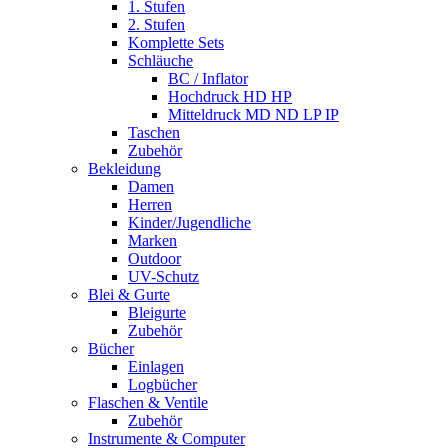
1. Stufen
2. Stufen
Komplette Sets
Schläuche
BC / Inflator
Hochdruck HD HP
Mitteldruck MD ND LP IP
Taschen
Zubehör
Bekleidung
Damen
Herren
Kinder/Jugendliche
Marken
Outdoor
UV-Schutz
Blei & Gurte
Bleigurte
Zubehör
Bücher
Einlagen
Logbücher
Flaschen & Ventile
Zubehör
Instrumente & Computer