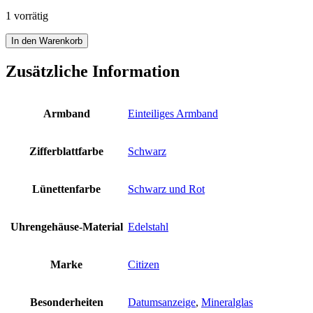
1 vorrätig
Citizen
In den Warenkorb
Sports
AW1820-
Zusätzliche Information
81E
Datum
Eco
Armband
Einteiliges Armband
Drive
Ring
Solar
Zifferblattfarbe
Schwarz
Herren
schwarz
10
Lünettenfarbe
Schwarz und Rot
bar
Neu
Menge
Uhrengehäuse-Material
Edelstahl
Marke
Citizen
Besonderheiten
Datumsanzeige
,
Mineralglas