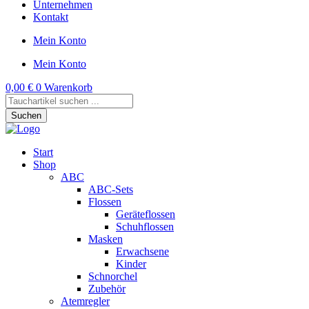
Unternehmen
Kontakt
Mein Konto
Mein Konto
0,00
€
0
Warenkorb
Products
search
Suchen
Start
Shop
ABC
ABC-Sets
Flossen
Geräteflossen
Schuhflossen
Masken
Erwachsene
Kinder
Schnorchel
Zubehör
Atemregler