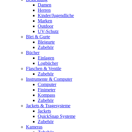
Damen
Herren
Kinder/Jugendliche
Marken
Outdoor
UV-Schutz
Blei & Gurte
Bleigurte
Zubehör
Bücher
Einlagen
Logbücher
Flaschen & Ventile
Zubehör
Instrumente & Computer
Computer
Finimeter
Kompass
Zubehör
Jackets & Tragesysteme
Jackets
QuickSnap Systeme
Zubehör
Kameras