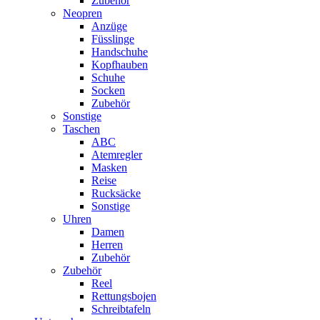
Zubehör
Neopren
Anzüge
Füsslinge
Handschuhe
Kopfhauben
Schuhe
Socken
Zubehör
Sonstige
Taschen
ABC
Atemregler
Masken
Reise
Rucksäcke
Sonstige
Uhren
Damen
Herren
Zubehör
Zubehör
Reel
Rettungsbojen
Schreibtafeln