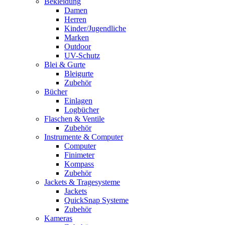
Bekleidung
Damen
Herren
Kinder/Jugendliche
Marken
Outdoor
UV-Schutz
Blei & Gurte
Bleigurte
Zubehör
Bücher
Einlagen
Logbücher
Flaschen & Ventile
Zubehör
Instrumente & Computer
Computer
Finimeter
Kompass
Zubehör
Jackets & Tragesysteme
Jackets
QuickSnap Systeme
Zubehör
Kameras