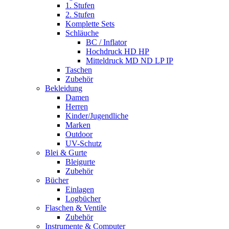
1. Stufen
2. Stufen
Komplette Sets
Schläuche
BC / Inflator
Hochdruck HD HP
Mitteldruck MD ND LP IP
Taschen
Zubehör
Bekleidung
Damen
Herren
Kinder/Jugendliche
Marken
Outdoor
UV-Schutz
Blei & Gurte
Bleigurte
Zubehör
Bücher
Einlagen
Logbücher
Flaschen & Ventile
Zubehör
Instrumente & Computer