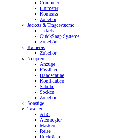
Computer
Finimeter
Kompass
Zubehör
Jackets & Tragesysteme
Jackets
QuickSnap Systeme
Zubehör
Kameras
Zubehör
Neopren
Anzüge
Füsslinge
Handschuhe
Kopfhauben
Schuhe
Socken
Zubehör
Sonstige
Taschen
ABC
Atemregler
Masken
Reise
Rucksäcke