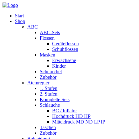
Start
Shop
ABC
ABC-Sets
Flossen
Geräteflossen
Schuhflossen
Masken
Erwachsene
Kinder
Schnorchel
Zubehör
Atemregler
1. Stufen
2. Stufen
Komplette Sets
Schläuche
BC / Inflator
Hochdruck HD HP
Mitteldruck MD ND LP IP
Taschen
Zubehör
Bekleidung