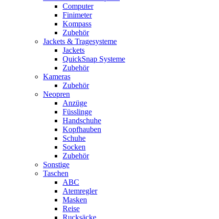
Computer
Finimeter
Kompass
Zubehör
Jackets & Tragesysteme
Jackets
QuickSnap Systeme
Zubehör
Kameras
Zubehör
Neopren
Anzüge
Füsslinge
Handschuhe
Kopfhauben
Schuhe
Socken
Zubehör
Sonstige
Taschen
ABC
Atemregler
Masken
Reise
Rucksäcke