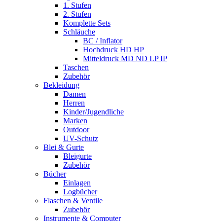
1. Stufen
2. Stufen
Komplette Sets
Schläuche
BC / Inflator
Hochdruck HD HP
Mitteldruck MD ND LP IP
Taschen
Zubehör
Bekleidung
Damen
Herren
Kinder/Jugendliche
Marken
Outdoor
UV-Schutz
Blei & Gurte
Bleigurte
Zubehör
Bücher
Einlagen
Logbücher
Flaschen & Ventile
Zubehör
Instrumente & Computer