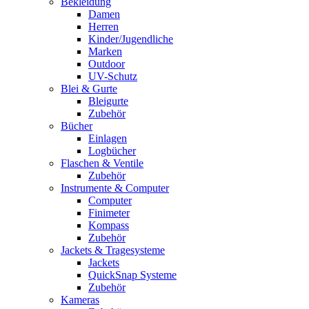
Bekleidung
Damen
Herren
Kinder/Jugendliche
Marken
Outdoor
UV-Schutz
Blei & Gurte
Bleigurte
Zubehör
Bücher
Einlagen
Logbücher
Flaschen & Ventile
Zubehör
Instrumente & Computer
Computer
Finimeter
Kompass
Zubehör
Jackets & Tragesysteme
Jackets
QuickSnap Systeme
Zubehör
Kameras