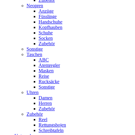
Zubehör
Neopren
Anzüge
Füsslinge
Handschuhe
Kopfhauben
Schuhe
Socken
Zubehör
Sonstige
Taschen
ABC
Atemregler
Masken
Reise
Rucksäcke
Sonstige
Uhren
Damen
Herren
Zubehör
Zubehör
Reel
Rettungsbojen
Schreibtafeln