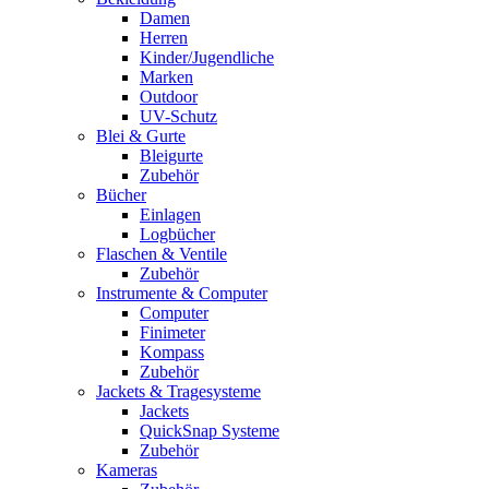
Damen
Herren
Kinder/Jugendliche
Marken
Outdoor
UV-Schutz
Blei & Gurte
Bleigurte
Zubehör
Bücher
Einlagen
Logbücher
Flaschen & Ventile
Zubehör
Instrumente & Computer
Computer
Finimeter
Kompass
Zubehör
Jackets & Tragesysteme
Jackets
QuickSnap Systeme
Zubehör
Kameras