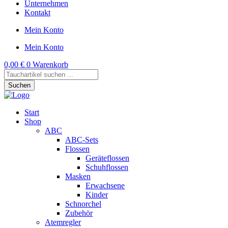
Unternehmen
Kontakt
Mein Konto
Mein Konto
0,00
€
0
Warenkorb
Products
search
Suchen
Start
Shop
ABC
ABC-Sets
Flossen
Geräteflossen
Schuhflossen
Masken
Erwachsene
Kinder
Schnorchel
Zubehör
Atemregler