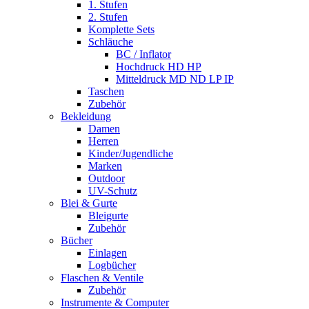
1. Stufen
2. Stufen
Komplette Sets
Schläuche
BC / Inflator
Hochdruck HD HP
Mitteldruck MD ND LP IP
Taschen
Zubehör
Bekleidung
Damen
Herren
Kinder/Jugendliche
Marken
Outdoor
UV-Schutz
Blei & Gurte
Bleigurte
Zubehör
Bücher
Einlagen
Logbücher
Flaschen & Ventile
Zubehör
Instrumente & Computer