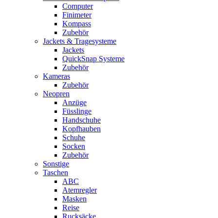
Computer
Finimeter
Kompass
Zubehör
Jackets & Tragesysteme
Jackets
QuickSnap Systeme
Zubehör
Kameras
Zubehör
Neopren
Anzüge
Füsslinge
Handschuhe
Kopfhauben
Schuhe
Socken
Zubehör
Sonstige
Taschen
ABC
Atemregler
Masken
Reise
Rucksäcke