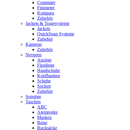
Computer
Finimeter
Kompass
Zubehör
Jackets & Tragesysteme
Jackets
QuickSnap Systeme
Zubehör
Kameras
Zubehör
Neopren
Anzüge
Füsslinge
Handschuhe
Kopfhauben
Schuhe
Socken
Zubehör
Sonstige
Taschen
ABC
Atemregler
Masken
Reise
Rucksäcke