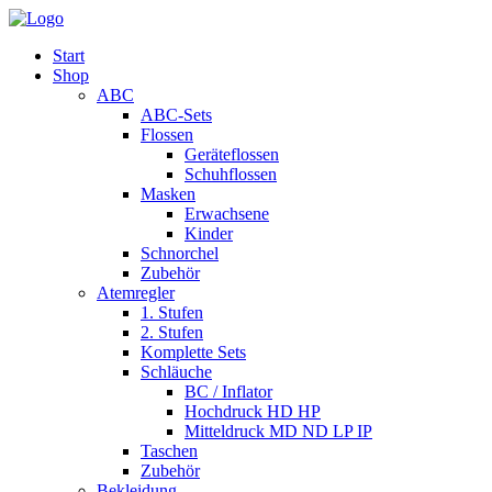
Start
Shop
ABC
ABC-Sets
Flossen
Geräteflossen
Schuhflossen
Masken
Erwachsene
Kinder
Schnorchel
Zubehör
Atemregler
1. Stufen
2. Stufen
Komplette Sets
Schläuche
BC / Inflator
Hochdruck HD HP
Mitteldruck MD ND LP IP
Taschen
Zubehör
Bekleidung