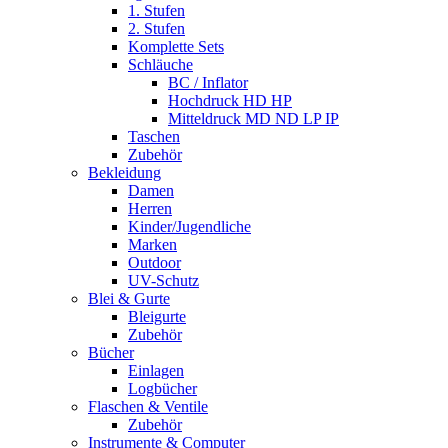
1. Stufen
2. Stufen
Komplette Sets
Schläuche
BC / Inflator
Hochdruck HD HP
Mitteldruck MD ND LP IP
Taschen
Zubehör
Bekleidung
Damen
Herren
Kinder/Jugendliche
Marken
Outdoor
UV-Schutz
Blei & Gurte
Bleigurte
Zubehör
Bücher
Einlagen
Logbücher
Flaschen & Ventile
Zubehör
Instrumente & Computer