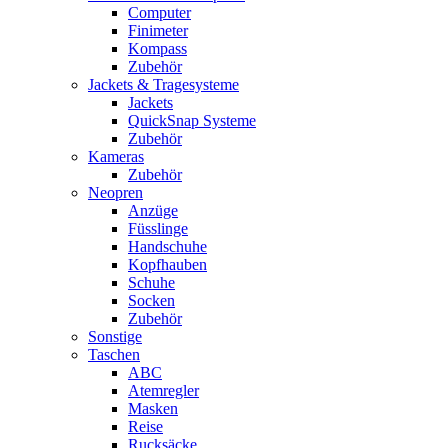
Computer
Finimeter
Kompass
Zubehör
Jackets & Tragesysteme
Jackets
QuickSnap Systeme
Zubehör
Kameras
Zubehör
Neopren
Anzüge
Füsslinge
Handschuhe
Kopfhauben
Schuhe
Socken
Zubehör
Sonstige
Taschen
ABC
Atemregler
Masken
Reise
Rucksäcke