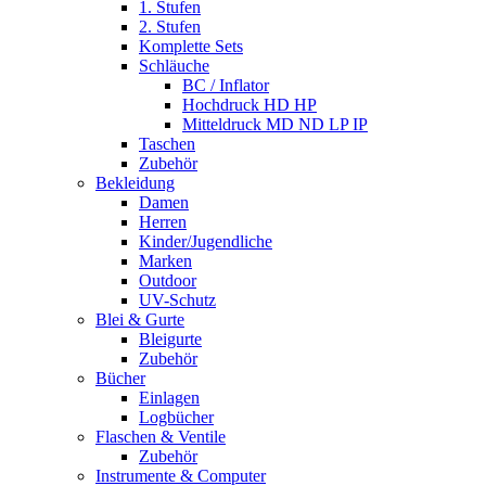
1. Stufen
2. Stufen
Komplette Sets
Schläuche
BC / Inflator
Hochdruck HD HP
Mitteldruck MD ND LP IP
Taschen
Zubehör
Bekleidung
Damen
Herren
Kinder/Jugendliche
Marken
Outdoor
UV-Schutz
Blei & Gurte
Bleigurte
Zubehör
Bücher
Einlagen
Logbücher
Flaschen & Ventile
Zubehör
Instrumente & Computer