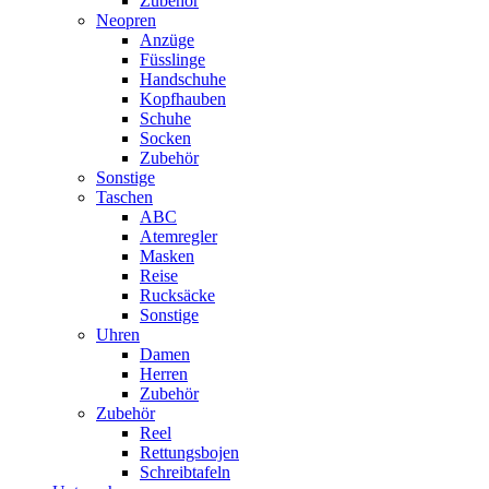
Zubehör
Neopren
Anzüge
Füsslinge
Handschuhe
Kopfhauben
Schuhe
Socken
Zubehör
Sonstige
Taschen
ABC
Atemregler
Masken
Reise
Rucksäcke
Sonstige
Uhren
Damen
Herren
Zubehör
Zubehör
Reel
Rettungsbojen
Schreibtafeln