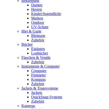
Bekleidung
Damen
Herren
Kinder/Jugendliche
Marken
Outdoor
UV-Schutz
Blei & Gurte
Bleigurte
Zubehör
Bücher
Einlagen
Logbücher
Flaschen & Ventile
Zubehör
Instrumente & Computer
Computer
Finimeter
Kompass
Zubehör
Jackets & Tragesysteme
Jackets
QuickSnap Systeme
Zubehör
Kameras