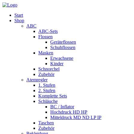
Start
Shop
ABC
ABC-Sets
Flossen
Geräteflossen
Schuhflossen
Masken
Erwachsene
Kinder
Schnorchel
Zubehör
Atemregler
1. Stufen
2. Stufen
Komplette Sets
Schläuche
BC / Inflator
Hochdruck HD HP
Mitteldruck MD ND LP IP
Taschen
Zubehör
Bekleidung