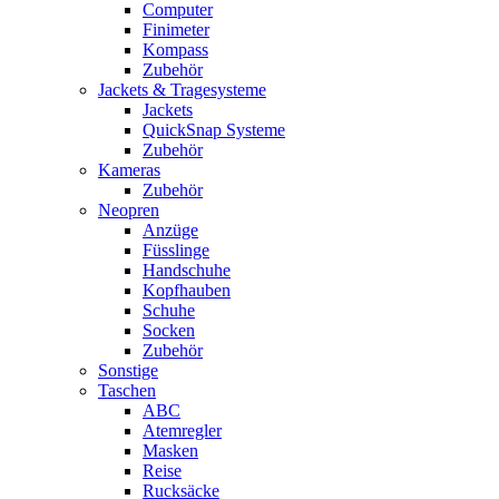
Computer
Finimeter
Kompass
Zubehör
Jackets & Tragesysteme
Jackets
QuickSnap Systeme
Zubehör
Kameras
Zubehör
Neopren
Anzüge
Füsslinge
Handschuhe
Kopfhauben
Schuhe
Socken
Zubehör
Sonstige
Taschen
ABC
Atemregler
Masken
Reise
Rucksäcke