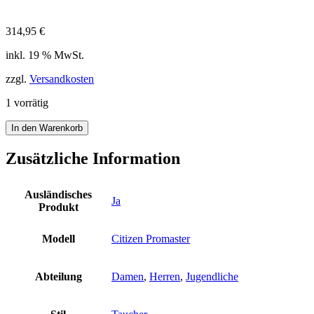
314,95
€
inkl. 19 % MwSt.
zzgl.
Versandkosten
1 vorrätig
Citizen
In den Warenkorb
Promaster
Marine
Zusätzliche Information
TaucherUhr
NY0040-
09EEM
Ausländisches
Ja
20bar
Produkt
schwarz
Set
Modell
Citizen Promaster
Uhr
NY0040
Ne
Abteilung
Damen
,
Herren
,
Jugendliche
Menge