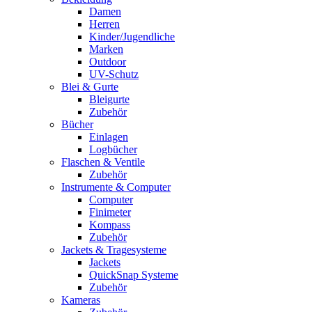
Damen
Herren
Kinder/Jugendliche
Marken
Outdoor
UV-Schutz
Blei & Gurte
Bleigurte
Zubehör
Bücher
Einlagen
Logbücher
Flaschen & Ventile
Zubehör
Instrumente & Computer
Computer
Finimeter
Kompass
Zubehör
Jackets & Tragesysteme
Jackets
QuickSnap Systeme
Zubehör
Kameras