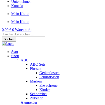
Unternehmen
Kontakt
Mein Konto
Mein Konto
0,00
€
0
Warenkorb
Products
search
Suchen
Start
Shop
ABC
ABC-Sets
Flossen
Geräteflossen
Schuhflossen
Masken
Erwachsene
Kinder
Schnorchel
Zubehör
Atemregler