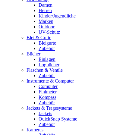
Damen
Herren
Kinder/Jugendliche
Marken
Outdoor
UV-Schutz
Blei & Gurte
Bleigurte
Zubehör
Bücher
Einlagen
Logbücher
Flaschen & Ventile
Zubehör
Instrumente & Computer
Computer
Finimeter
Kompass
Zubehör
Jackets & Tragesysteme
Jackets
QuickSnap Systeme
Zubehör
Kameras