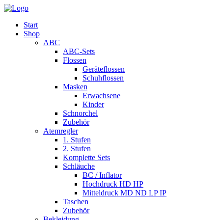
Start
Shop
ABC
ABC-Sets
Flossen
Geräteflossen
Schuhflossen
Masken
Erwachsene
Kinder
Schnorchel
Zubehör
Atemregler
1. Stufen
2. Stufen
Komplette Sets
Schläuche
BC / Inflator
Hochdruck HD HP
Mitteldruck MD ND LP IP
Taschen
Zubehör
Bekleidung