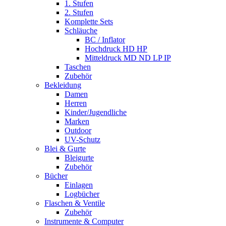
1. Stufen
2. Stufen
Komplette Sets
Schläuche
BC / Inflator
Hochdruck HD HP
Mitteldruck MD ND LP IP
Taschen
Zubehör
Bekleidung
Damen
Herren
Kinder/Jugendliche
Marken
Outdoor
UV-Schutz
Blei & Gurte
Bleigurte
Zubehör
Bücher
Einlagen
Logbücher
Flaschen & Ventile
Zubehör
Instrumente & Computer