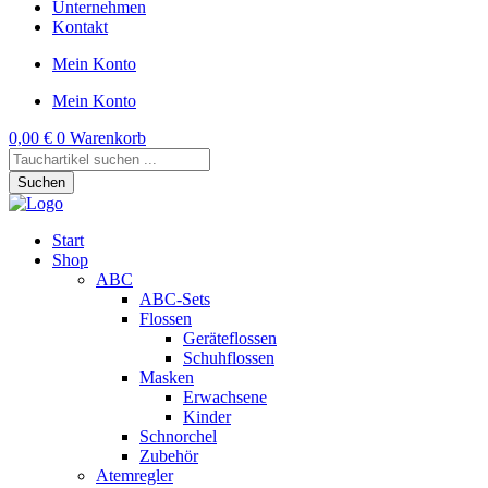
Unternehmen
Kontakt
Mein Konto
Mein Konto
0,00
€
0
Warenkorb
Products
search
Suchen
Start
Shop
ABC
ABC-Sets
Flossen
Geräteflossen
Schuhflossen
Masken
Erwachsene
Kinder
Schnorchel
Zubehör
Atemregler