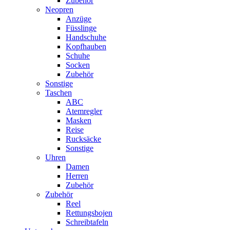
Zubehör
Neopren
Anzüge
Füsslinge
Handschuhe
Kopfhauben
Schuhe
Socken
Zubehör
Sonstige
Taschen
ABC
Atemregler
Masken
Reise
Rucksäcke
Sonstige
Uhren
Damen
Herren
Zubehör
Zubehör
Reel
Rettungsbojen
Schreibtafeln