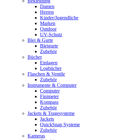
Bekleidung
Damen
Herren
Kinder/Jugendliche
Marken
Outdoor
UV-Schutz
Blei & Gurte
Bleigurte
Zubehör
Bücher
Einlagen
Logbücher
Flaschen & Ventile
Zubehör
Instrumente & Computer
Computer
Finimeter
Kompass
Zubehör
Jackets & Tragesysteme
Jackets
QuickSnap Systeme
Zubehör
Kameras