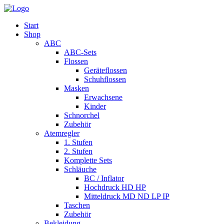
Start
Shop
ABC
ABC-Sets
Flossen
Geräteflossen
Schuhflossen
Masken
Erwachsene
Kinder
Schnorchel
Zubehör
Atemregler
1. Stufen
2. Stufen
Komplette Sets
Schläuche
BC / Inflator
Hochdruck HD HP
Mitteldruck MD ND LP IP
Taschen
Zubehör
Bekleidung