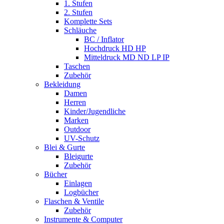
1. Stufen
2. Stufen
Komplette Sets
Schläuche
BC / Inflator
Hochdruck HD HP
Mitteldruck MD ND LP IP
Taschen
Zubehör
Bekleidung
Damen
Herren
Kinder/Jugendliche
Marken
Outdoor
UV-Schutz
Blei & Gurte
Bleigurte
Zubehör
Bücher
Einlagen
Logbücher
Flaschen & Ventile
Zubehör
Instrumente & Computer