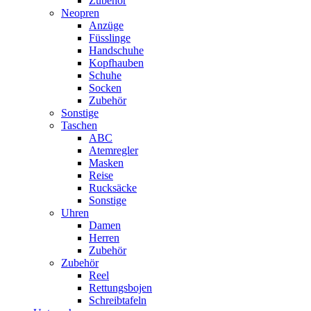
Zubehör
Neopren
Anzüge
Füsslinge
Handschuhe
Kopfhauben
Schuhe
Socken
Zubehör
Sonstige
Taschen
ABC
Atemregler
Masken
Reise
Rucksäcke
Sonstige
Uhren
Damen
Herren
Zubehör
Zubehör
Reel
Rettungsbojen
Schreibtafeln