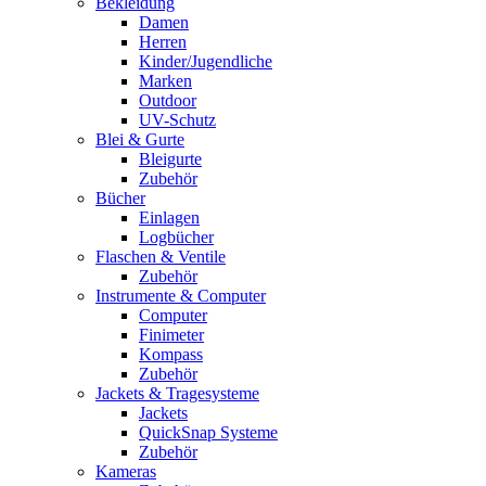
Bekleidung
Damen
Herren
Kinder/Jugendliche
Marken
Outdoor
UV-Schutz
Blei & Gurte
Bleigurte
Zubehör
Bücher
Einlagen
Logbücher
Flaschen & Ventile
Zubehör
Instrumente & Computer
Computer
Finimeter
Kompass
Zubehör
Jackets & Tragesysteme
Jackets
QuickSnap Systeme
Zubehör
Kameras