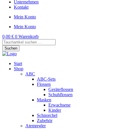
Unternehmen
Kontakt
Mein Konto
Mein Konto
0,00
€
0
Warenkorb
Products
search
Suchen
Start
Shop
ABC
ABC-Sets
Flossen
Geräteflossen
Schuhflossen
Masken
Erwachsene
Kinder
Schnorchel
Zubehör
Atemregler