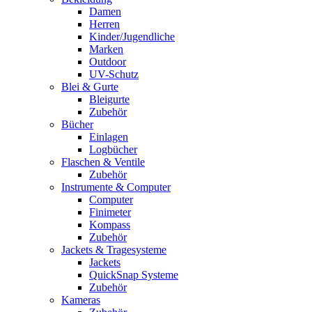
Damen
Herren
Kinder/Jugendliche
Marken
Outdoor
UV-Schutz
Blei & Gurte
Bleigurte
Zubehör
Bücher
Einlagen
Logbücher
Flaschen & Ventile
Zubehör
Instrumente & Computer
Computer
Finimeter
Kompass
Zubehör
Jackets & Tragesysteme
Jackets
QuickSnap Systeme
Zubehör
Kameras