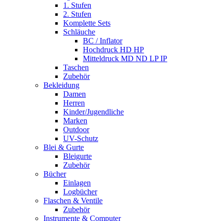
1. Stufen
2. Stufen
Komplette Sets
Schläuche
BC / Inflator
Hochdruck HD HP
Mitteldruck MD ND LP IP
Taschen
Zubehör
Bekleidung
Damen
Herren
Kinder/Jugendliche
Marken
Outdoor
UV-Schutz
Blei & Gurte
Bleigurte
Zubehör
Bücher
Einlagen
Logbücher
Flaschen & Ventile
Zubehör
Instrumente & Computer