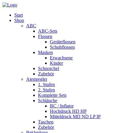
Start
Shop
ABC
ABC-Sets
Flossen
Geräteflossen
Schuhflossen
Masken
Erwachsene
Kinder
Schnorchel
Zubehör
Atemregler
1. Stufen
2. Stufen
Komplette Sets
Schläuche
BC / Inflator
Hochdruck HD HP
Mitteldruck MD ND LP IP
Taschen
Zubehör
Bekleidung