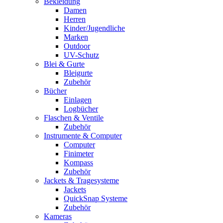
Bekleidung
Damen
Herren
Kinder/Jugendliche
Marken
Outdoor
UV-Schutz
Blei & Gurte
Bleigurte
Zubehör
Bücher
Einlagen
Logbücher
Flaschen & Ventile
Zubehör
Instrumente & Computer
Computer
Finimeter
Kompass
Zubehör
Jackets & Tragesysteme
Jackets
QuickSnap Systeme
Zubehör
Kameras