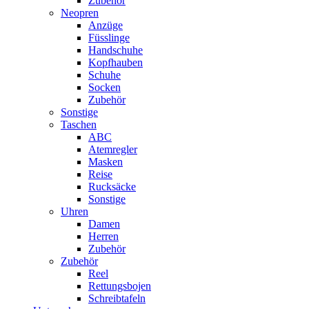
Zubehör
Neopren
Anzüge
Füsslinge
Handschuhe
Kopfhauben
Schuhe
Socken
Zubehör
Sonstige
Taschen
ABC
Atemregler
Masken
Reise
Rucksäcke
Sonstige
Uhren
Damen
Herren
Zubehör
Zubehör
Reel
Rettungsbojen
Schreibtafeln