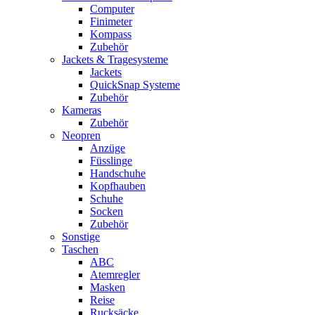
Computer
Finimeter
Kompass
Zubehör
Jackets & Tragesysteme
Jackets
QuickSnap Systeme
Zubehör
Kameras
Zubehör
Neopren
Anzüge
Füsslinge
Handschuhe
Kopfhauben
Schuhe
Socken
Zubehör
Sonstige
Taschen
ABC
Atemregler
Masken
Reise
Rucksäcke