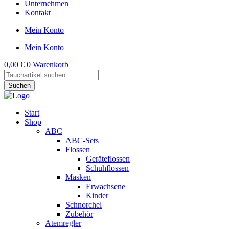
Unternehmen
Kontakt
Mein Konto
Mein Konto
0,00
€
0
Warenkorb
Products
search
Suchen
Start
Shop
ABC
ABC-Sets
Flossen
Geräteflossen
Schuhflossen
Masken
Erwachsene
Kinder
Schnorchel
Zubehör
Atemregler