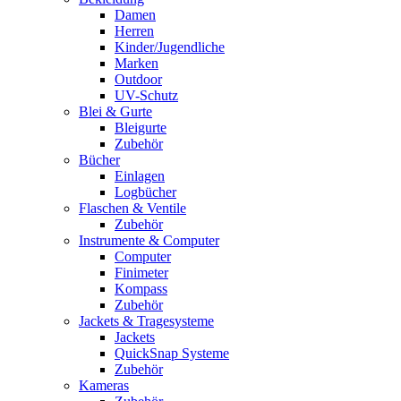
Damen
Herren
Kinder/Jugendliche
Marken
Outdoor
UV-Schutz
Blei & Gurte
Bleigurte
Zubehör
Bücher
Einlagen
Logbücher
Flaschen & Ventile
Zubehör
Instrumente & Computer
Computer
Finimeter
Kompass
Zubehör
Jackets & Tragesysteme
Jackets
QuickSnap Systeme
Zubehör
Kameras