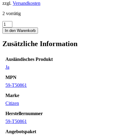
zzgl.
Versandkosten
2 vorrätig
Citizen
Promaster
In den Warenkorb
Marine
Armband
Zusätzliche Information
59-
T50861
BN2025
Ausländisches Produkt
BN2026
BN2027
Ja
BN2028
MPN
Band
Menge
59-T50861
Marke
Citizen
Herstellernummer
59-T50861
Angebotspaket