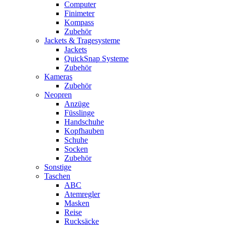
Computer
Finimeter
Kompass
Zubehör
Jackets & Tragesysteme
Jackets
QuickSnap Systeme
Zubehör
Kameras
Zubehör
Neopren
Anzüge
Füsslinge
Handschuhe
Kopfhauben
Schuhe
Socken
Zubehör
Sonstige
Taschen
ABC
Atemregler
Masken
Reise
Rucksäcke