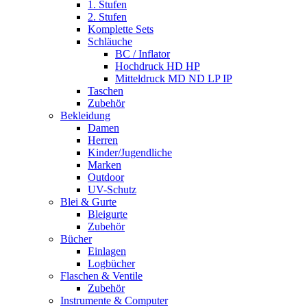
1. Stufen
2. Stufen
Komplette Sets
Schläuche
BC / Inflator
Hochdruck HD HP
Mitteldruck MD ND LP IP
Taschen
Zubehör
Bekleidung
Damen
Herren
Kinder/Jugendliche
Marken
Outdoor
UV-Schutz
Blei & Gurte
Bleigurte
Zubehör
Bücher
Einlagen
Logbücher
Flaschen & Ventile
Zubehör
Instrumente & Computer