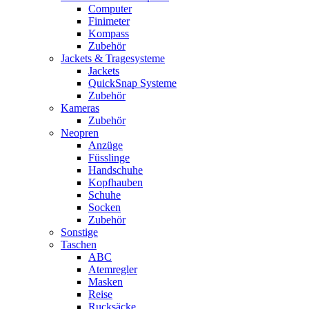
Computer
Finimeter
Kompass
Zubehör
Jackets & Tragesysteme
Jackets
QuickSnap Systeme
Zubehör
Kameras
Zubehör
Neopren
Anzüge
Füsslinge
Handschuhe
Kopfhauben
Schuhe
Socken
Zubehör
Sonstige
Taschen
ABC
Atemregler
Masken
Reise
Rucksäcke