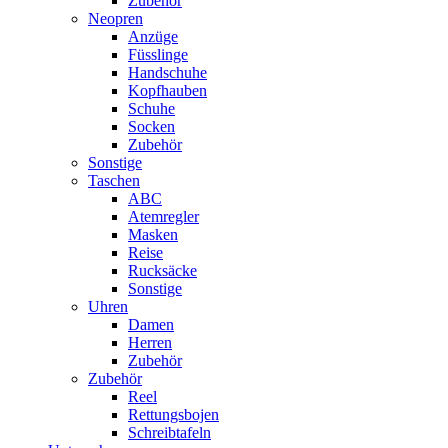
Zubehör
Neopren
Anzüge
Füsslinge
Handschuhe
Kopfhauben
Schuhe
Socken
Zubehör
Sonstige
Taschen
ABC
Atemregler
Masken
Reise
Rucksäcke
Sonstige
Uhren
Damen
Herren
Zubehör
Zubehör
Reel
Rettungsbojen
Schreibtafeln