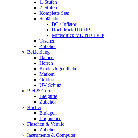
1. Stufen
2. Stufen
Komplette Sets
Schläuche
BC / Inflator
Hochdruck HD HP
Mitteldruck MD ND LP IP
Taschen
Zubehör
Bekleidung
Damen
Herren
Kinder/Jugendliche
Marken
Outdoor
UV-Schutz
Blei & Gurte
Bleigurte
Zubehör
Bücher
Einlagen
Logbücher
Flaschen & Ventile
Zubehör
Instrumente & Computer