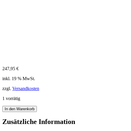
247,95
€
inkl. 19 % MwSt.
zzgl.
Versandkosten
1 vorrätig
Citizen
In den Warenkorb
Super
Titanium
Zusätzliche Information
BM7470-
84E