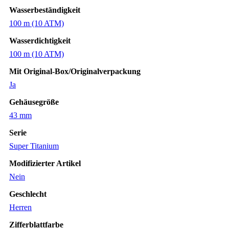
Armbanduhr
Wasserbeständigkeit
Saphir
100 m (10 ATM)
Eco-
Drive
Wasserdichtigkeit
Herren
Uhr
100 m (10 ATM)
Neu
Menge
Mit Original-Box/Originalverpackung
Ja
Gehäusegröße
43 mm
Serie
Super Titanium
Modifizierter Artikel
Nein
Geschlecht
Herren
Zifferblattfarbe