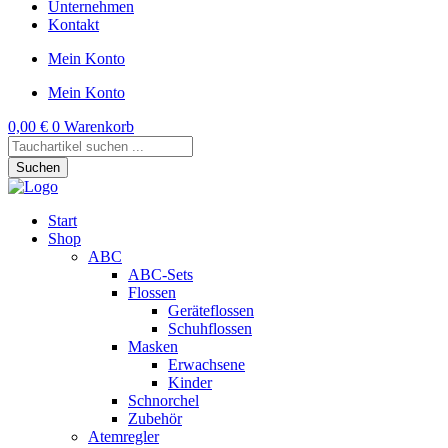
Unternehmen
Kontakt
Mein Konto
Mein Konto
0,00
€
0
Warenkorb
Products
search
Suchen
Start
Shop
ABC
ABC-Sets
Flossen
Geräteflossen
Schuhflossen
Masken
Erwachsene
Kinder
Schnorchel
Zubehör
Atemregler