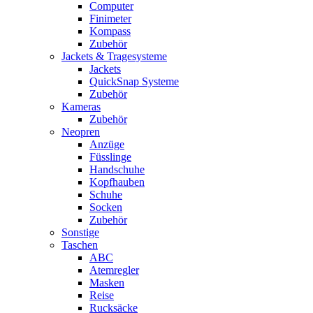
Computer
Finimeter
Kompass
Zubehör
Jackets & Tragesysteme
Jackets
QuickSnap Systeme
Zubehör
Kameras
Zubehör
Neopren
Anzüge
Füsslinge
Handschuhe
Kopfhauben
Schuhe
Socken
Zubehör
Sonstige
Taschen
ABC
Atemregler
Masken
Reise
Rucksäcke