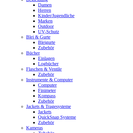
Damen
Herren
Kinder/Jugendliche
Marken
Outdoor
UV-Schutz
Blei & Gurte
Bleigurte
Zubehör
Bücher
Einlagen
Logbücher
Flaschen & Ventile
Zubehör
Instrumente & Computer
Computer
Finimeter
Kompass
Zubehör
Jackets & Tragesysteme
Jackets
QuickSnap Systeme
Zubehör
Kameras