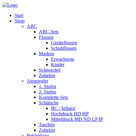
Start
Shop
ABC
ABC-Sets
Flossen
Geräteflossen
Schuhflossen
Masken
Erwachsene
Kinder
Schnorchel
Zubehör
Atemregler
1. Stufen
2. Stufen
Komplette Sets
Schläuche
BC / Inflator
Hochdruck HD HP
Mitteldruck MD ND LP IP
Taschen
Zubehör
Bekleidung