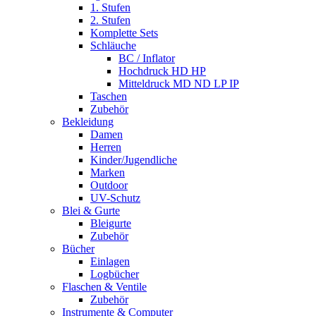
1. Stufen
2. Stufen
Komplette Sets
Schläuche
BC / Inflator
Hochdruck HD HP
Mitteldruck MD ND LP IP
Taschen
Zubehör
Bekleidung
Damen
Herren
Kinder/Jugendliche
Marken
Outdoor
UV-Schutz
Blei & Gurte
Bleigurte
Zubehör
Bücher
Einlagen
Logbücher
Flaschen & Ventile
Zubehör
Instrumente & Computer