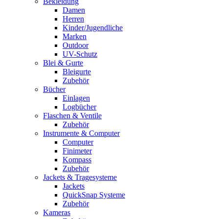
Bekleidung
Damen
Herren
Kinder/Jugendliche
Marken
Outdoor
UV-Schutz
Blei & Gurte
Bleigurte
Zubehör
Bücher
Einlagen
Logbücher
Flaschen & Ventile
Zubehör
Instrumente & Computer
Computer
Finimeter
Kompass
Zubehör
Jackets & Tragesysteme
Jackets
QuickSnap Systeme
Zubehör
Kameras