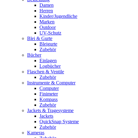
Damen
Herren
Kinder/Jugendliche
Marken
Outdoor
UV-Schutz
Blei & Gurte
Bleigurte
Zubehör
Bücher
Einlagen
Logbücher
Flaschen & Ventile
Zubehör
Instrumente & Computer
Computer
Finimeter
Kompass
Zubehör
Jackets & Tragesysteme
Jackets
QuickSnap Systeme
Zubehör
Kameras