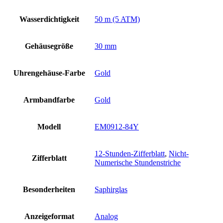
Wasserdichtigkeit
50 m (5 ATM)
Gehäusegröße
30 mm
Uhrengehäuse-Farbe
Gold
Armbandfarbe
Gold
Modell
EM0912-84Y
12-Stunden-Zifferblatt
,
Nicht-
Zifferblatt
Numerische Stundenstriche
Besonderheiten
Saphirglas
Anzeigeformat
Analog