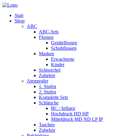
Start
Shop
ABC
ABC-Sets
Flossen
Geräteflossen
Schuhflossen
Masken
Erwachsene
Kinder
Schnorchel
Zubehör
Atemregler
1. Stufen
2. Stufen
Komplette Sets
Schläuche
BC / Inflator
Hochdruck HD HP
Mitteldruck MD ND LP IP
Taschen
Zubehör
Bekleidung