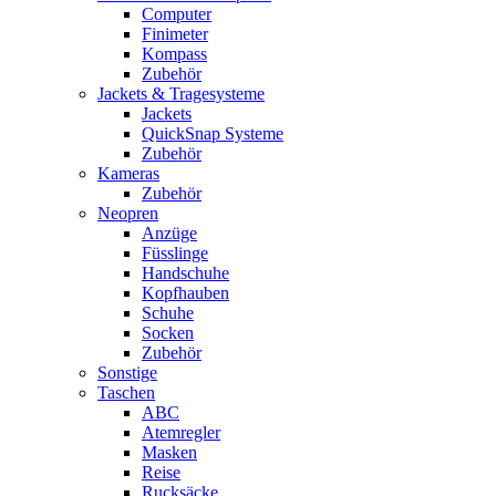
Computer
Finimeter
Kompass
Zubehör
Jackets & Tragesysteme
Jackets
QuickSnap Systeme
Zubehör
Kameras
Zubehör
Neopren
Anzüge
Füsslinge
Handschuhe
Kopfhauben
Schuhe
Socken
Zubehör
Sonstige
Taschen
ABC
Atemregler
Masken
Reise
Rucksäcke