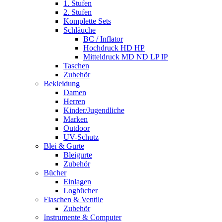
1. Stufen
2. Stufen
Komplette Sets
Schläuche
BC / Inflator
Hochdruck HD HP
Mitteldruck MD ND LP IP
Taschen
Zubehör
Bekleidung
Damen
Herren
Kinder/Jugendliche
Marken
Outdoor
UV-Schutz
Blei & Gurte
Bleigurte
Zubehör
Bücher
Einlagen
Logbücher
Flaschen & Ventile
Zubehör
Instrumente & Computer