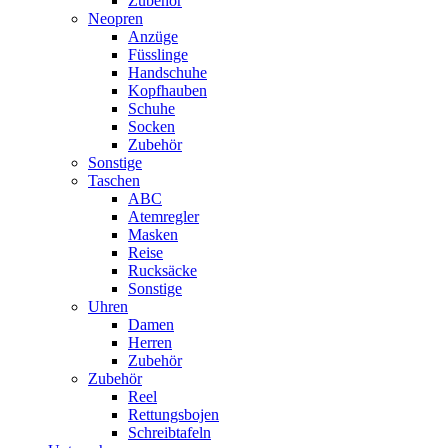
Zubehör
Neopren
Anzüge
Füsslinge
Handschuhe
Kopfhauben
Schuhe
Socken
Zubehör
Sonstige
Taschen
ABC
Atemregler
Masken
Reise
Rucksäcke
Sonstige
Uhren
Damen
Herren
Zubehör
Zubehör
Reel
Rettungsbojen
Schreibtafeln