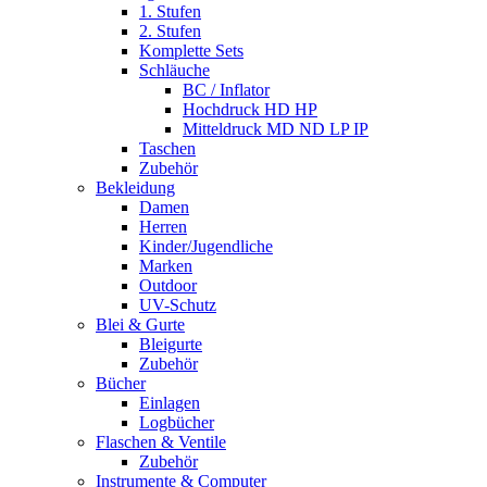
1. Stufen
2. Stufen
Komplette Sets
Schläuche
BC / Inflator
Hochdruck HD HP
Mitteldruck MD ND LP IP
Taschen
Zubehör
Bekleidung
Damen
Herren
Kinder/Jugendliche
Marken
Outdoor
UV-Schutz
Blei & Gurte
Bleigurte
Zubehör
Bücher
Einlagen
Logbücher
Flaschen & Ventile
Zubehör
Instrumente & Computer