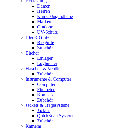
Bekleidung
Damen
Herren
Kinder/Jugendliche
Marken
Outdoor
UV-Schutz
Blei & Gurte
Bleigurte
Zubehör
Bücher
Einlagen
Logbücher
Flaschen & Ventile
Zubehör
Instrumente & Computer
Computer
Finimeter
Kompass
Zubehör
Jackets & Tragesysteme
Jackets
QuickSnap Systeme
Zubehör
Kameras