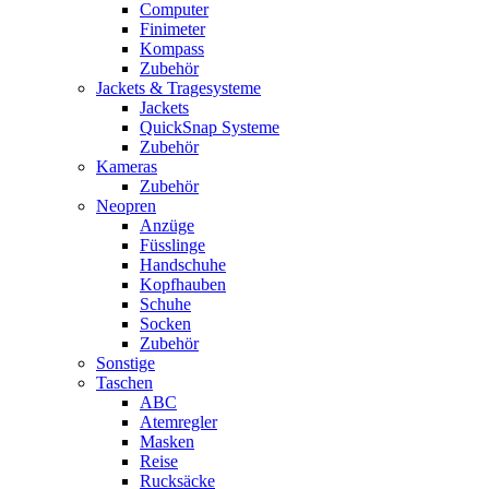
Computer
Finimeter
Kompass
Zubehör
Jackets & Tragesysteme
Jackets
QuickSnap Systeme
Zubehör
Kameras
Zubehör
Neopren
Anzüge
Füsslinge
Handschuhe
Kopfhauben
Schuhe
Socken
Zubehör
Sonstige
Taschen
ABC
Atemregler
Masken
Reise
Rucksäcke