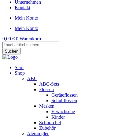
Unternehmen
Kontakt
Mein Konto
Mein Konto
0,00
€
0
Warenkorb
Products
search
Suchen
Start
Shop
ABC
ABC-Sets
Flossen
Geräteflossen
Schuhflossen
Masken
Erwachsene
Kinder
Schnorchel
Zubehör
Atemregler