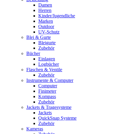
Damen
Herren
Kinder/Jugendliche
Marken
Outdoor
UV-Schutz
Blei & Gurte
Bleigurte
Zubehör
Bücher
Einlagen
Logbücher
Flaschen & Ventile
Zubehör
Instrumente & Computer
Computer
Finimeter
Kompass
Zubehör
Jackets & Tragesysteme
Jackets
QuickSnap Systeme
Zubehör
Kameras