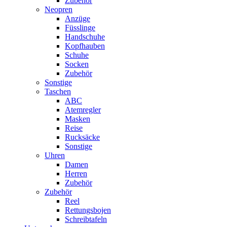
Zubehör
Neopren
Anzüge
Füsslinge
Handschuhe
Kopfhauben
Schuhe
Socken
Zubehör
Sonstige
Taschen
ABC
Atemregler
Masken
Reise
Rucksäcke
Sonstige
Uhren
Damen
Herren
Zubehör
Zubehör
Reel
Rettungsbojen
Schreibtafeln