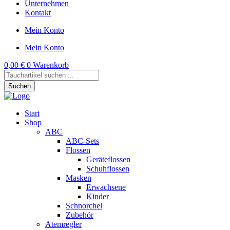
Unternehmen
Kontakt
Mein Konto
Mein Konto
0,00
€
0
Warenkorb
Products
search
Suchen
Start
Shop
ABC
ABC-Sets
Flossen
Geräteflossen
Schuhflossen
Masken
Erwachsene
Kinder
Schnorchel
Zubehör
Atemregler