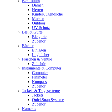
Bekleidung
Damen
Herren
Kinder/Jugendliche
Marken
Outdoor
UV-Schutz
Blei & Gurte
Bleigurte
Zubehör
Bücher
Einlagen
Logbücher
Flaschen & Ventile
Zubehör
Instrumente & Computer
Computer
Finimeter
Kompass
Zubehör
Jackets & Tragesysteme
Jackets
QuickSnap Systeme
Zubehör
Kameras