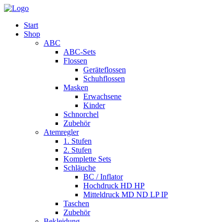
Start
Shop
ABC
ABC-Sets
Flossen
Geräteflossen
Schuhflossen
Masken
Erwachsene
Kinder
Schnorchel
Zubehör
Atemregler
1. Stufen
2. Stufen
Komplette Sets
Schläuche
BC / Inflator
Hochdruck HD HP
Mitteldruck MD ND LP IP
Taschen
Zubehör
Bekleidung