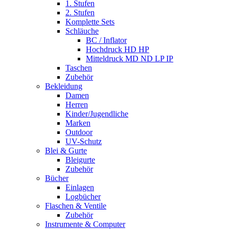
1. Stufen
2. Stufen
Komplette Sets
Schläuche
BC / Inflator
Hochdruck HD HP
Mitteldruck MD ND LP IP
Taschen
Zubehör
Bekleidung
Damen
Herren
Kinder/Jugendliche
Marken
Outdoor
UV-Schutz
Blei & Gurte
Bleigurte
Zubehör
Bücher
Einlagen
Logbücher
Flaschen & Ventile
Zubehör
Instrumente & Computer