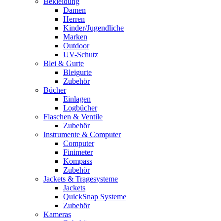
Bekleidung
Damen
Herren
Kinder/Jugendliche
Marken
Outdoor
UV-Schutz
Blei & Gurte
Bleigurte
Zubehör
Bücher
Einlagen
Logbücher
Flaschen & Ventile
Zubehör
Instrumente & Computer
Computer
Finimeter
Kompass
Zubehör
Jackets & Tragesysteme
Jackets
QuickSnap Systeme
Zubehör
Kameras