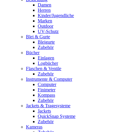
Damen
Herren
Kinder/Jugendliche
Marken
Outdoor
UV-Schutz
Blei & Gurte
Bleigurte
Zubehör
Bücher
Einlagen
Logbücher
Flaschen & Ventile
Zubehör
Instrumente & Computer
Computer
Finimeter
Kompass
Zubehör
Jackets & Tragesysteme
Jackets
QuickSnap Systeme
Zubehör
Kameras