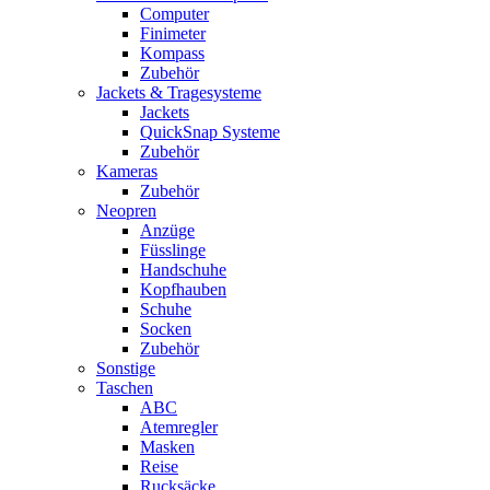
Computer
Finimeter
Kompass
Zubehör
Jackets & Tragesysteme
Jackets
QuickSnap Systeme
Zubehör
Kameras
Zubehör
Neopren
Anzüge
Füsslinge
Handschuhe
Kopfhauben
Schuhe
Socken
Zubehör
Sonstige
Taschen
ABC
Atemregler
Masken
Reise
Rucksäcke