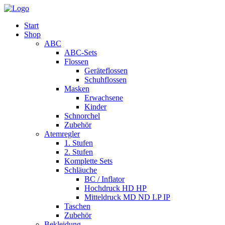
Start
Shop
ABC
ABC-Sets
Flossen
Geräteflossen
Schuhflossen
Masken
Erwachsene
Kinder
Schnorchel
Zubehör
Atemregler
1. Stufen
2. Stufen
Komplette Sets
Schläuche
BC / Inflator
Hochdruck HD HP
Mitteldruck MD ND LP IP
Taschen
Zubehör
Bekleidung