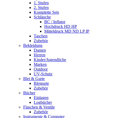
1. Stufen
2. Stufen
Komplette Sets
Schläuche
BC / Inflator
Hochdruck HD HP
Mitteldruck MD ND LP IP
Taschen
Zubehör
Bekleidung
Damen
Herren
Kinder/Jugendliche
Marken
Outdoor
UV-Schutz
Blei & Gurte
Bleigurte
Zubehör
Bücher
Einlagen
Logbücher
Flaschen & Ventile
Zubehör
Instrumente & Computer