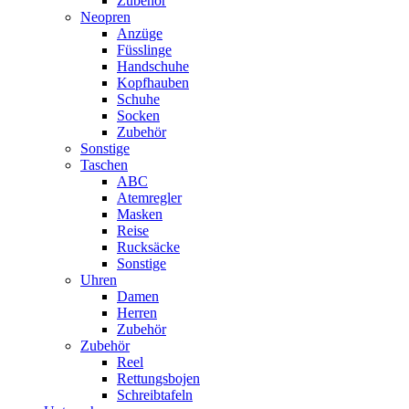
Zubehör
Neopren
Anzüge
Füsslinge
Handschuhe
Kopfhauben
Schuhe
Socken
Zubehör
Sonstige
Taschen
ABC
Atemregler
Masken
Reise
Rucksäcke
Sonstige
Uhren
Damen
Herren
Zubehör
Zubehör
Reel
Rettungsbojen
Schreibtafeln