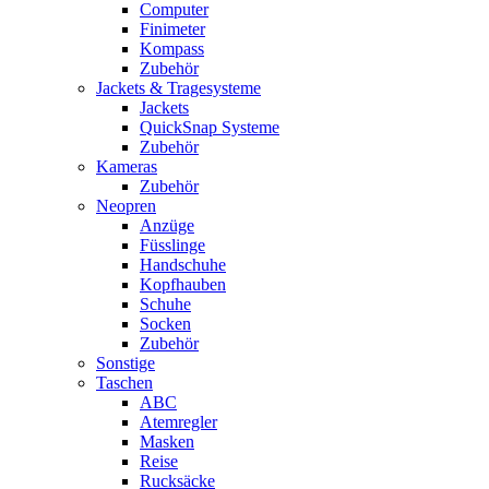
Computer
Finimeter
Kompass
Zubehör
Jackets & Tragesysteme
Jackets
QuickSnap Systeme
Zubehör
Kameras
Zubehör
Neopren
Anzüge
Füsslinge
Handschuhe
Kopfhauben
Schuhe
Socken
Zubehör
Sonstige
Taschen
ABC
Atemregler
Masken
Reise
Rucksäcke