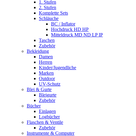
1. Stufen
2. Stufen
Komplette Sets
Schläuche
BC / Inflator
Hochdruck HD HP
Mitteldruck MD ND LP IP
Taschen
Zubehör
Bekleidung
Damen
Herren
Kinder/Jugendliche
Marken
Outdoor
UV-Schutz
Blei & Gurte
Bleigurte
Zubehör
Bücher
Einlagen
Logbücher
Flaschen & Ventile
Zubehör
Instrumente & Computer