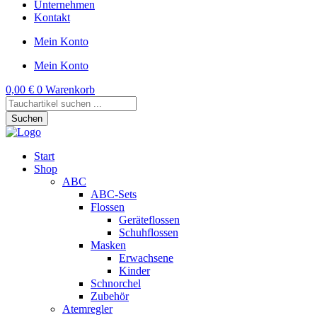
Unternehmen
Kontakt
Mein Konto
Mein Konto
0,00
€
0
Warenkorb
Products
search
Suchen
Start
Shop
ABC
ABC-Sets
Flossen
Geräteflossen
Schuhflossen
Masken
Erwachsene
Kinder
Schnorchel
Zubehör
Atemregler