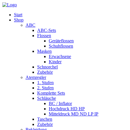
Start
Shop
ABC
ABC-Sets
Flossen
Geräteflossen
Schuhflossen
Masken
Erwachsene
Kinder
Schnorchel
Zubehör
Atemregler
1. Stufen
2. Stufen
Komplette Sets
Schläuche
BC / Inflator
Hochdruck HD HP
Mitteldruck MD ND LP IP
Taschen
Zubehör
Bekleidung