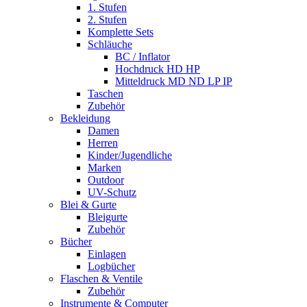
1. Stufen
2. Stufen
Komplette Sets
Schläuche
BC / Inflator
Hochdruck HD HP
Mitteldruck MD ND LP IP
Taschen
Zubehör
Bekleidung
Damen
Herren
Kinder/Jugendliche
Marken
Outdoor
UV-Schutz
Blei & Gurte
Bleigurte
Zubehör
Bücher
Einlagen
Logbücher
Flaschen & Ventile
Zubehör
Instrumente & Computer