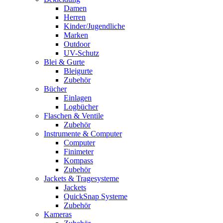
Damen
Herren
Kinder/Jugendliche
Marken
Outdoor
UV-Schutz
Blei & Gurte
Bleigurte
Zubehör
Bücher
Einlagen
Logbücher
Flaschen & Ventile
Zubehör
Instrumente & Computer
Computer
Finimeter
Kompass
Zubehör
Jackets & Tragesysteme
Jackets
QuickSnap Systeme
Zubehör
Kameras