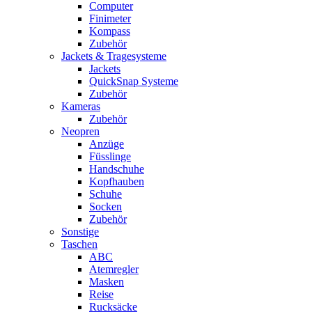
Computer
Finimeter
Kompass
Zubehör
Jackets & Tragesysteme
Jackets
QuickSnap Systeme
Zubehör
Kameras
Zubehör
Neopren
Anzüge
Füsslinge
Handschuhe
Kopfhauben
Schuhe
Socken
Zubehör
Sonstige
Taschen
ABC
Atemregler
Masken
Reise
Rucksäcke