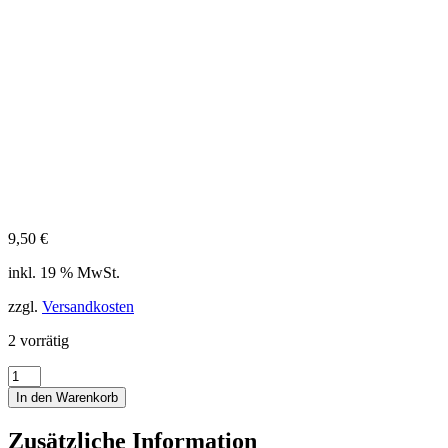
9,50
€
inkl. 19 % MwSt.
zzgl.
Versandkosten
2 vorrätig
Service-
Kit
In den Warenkorb
für
MD
Zusätzliche Information
Gelenk