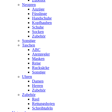
Zubehör
Neopren
Anzüge
Füsslinge
Handschuhe
Kopfhauben
Schuhe
Socken
Zubehör
Sonstige
Taschen
ABC
Atemregler
Masken
Reise
Rucksäcke
Sonstige
Uhren
Damen
Herren
Zubehör
Zubehör
Reel
Rettungsbojen
Schreibtafeln