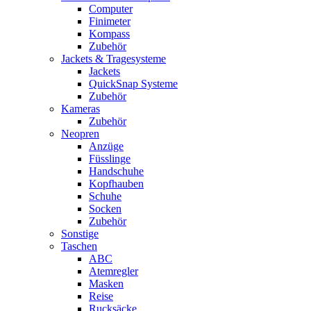
Computer
Finimeter
Kompass
Zubehör
Jackets & Tragesysteme
Jackets
QuickSnap Systeme
Zubehör
Kameras
Zubehör
Neopren
Anzüge
Füsslinge
Handschuhe
Kopfhauben
Schuhe
Socken
Zubehör
Sonstige
Taschen
ABC
Atemregler
Masken
Reise
Rucksäcke