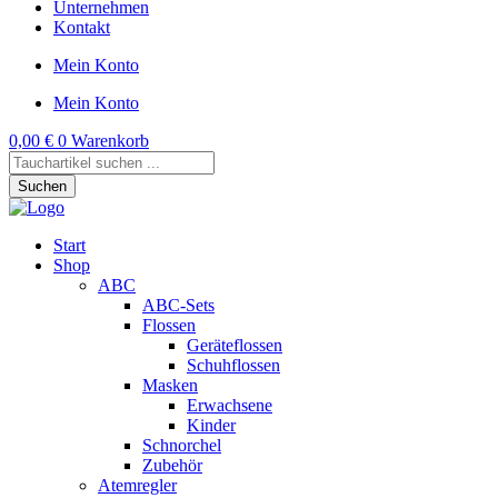
Unternehmen
Kontakt
Mein Konto
Mein Konto
0,00
€
0
Warenkorb
Products
search
Suchen
Start
Shop
ABC
ABC-Sets
Flossen
Geräteflossen
Schuhflossen
Masken
Erwachsene
Kinder
Schnorchel
Zubehör
Atemregler