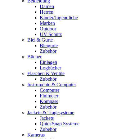
Bekleidung
Damen
Herren
Kinder/Jugendliche
Marken
Outdoor
UV-Schutz
Blei & Gurte
Bleigurte
Zubehör
Bücher
Einlagen
Logbücher
Flaschen & Ventile
Zubehör
Instrumente & Computer
Computer
Finimeter
Kompass
Zubehör
Jackets & Tragesysteme
Jackets
QuickSnap Systeme
Zubehör
Kameras