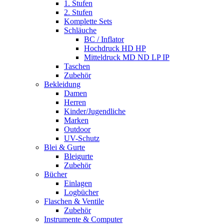
1. Stufen
2. Stufen
Komplette Sets
Schläuche
BC / Inflator
Hochdruck HD HP
Mitteldruck MD ND LP IP
Taschen
Zubehör
Bekleidung
Damen
Herren
Kinder/Jugendliche
Marken
Outdoor
UV-Schutz
Blei & Gurte
Bleigurte
Zubehör
Bücher
Einlagen
Logbücher
Flaschen & Ventile
Zubehör
Instrumente & Computer