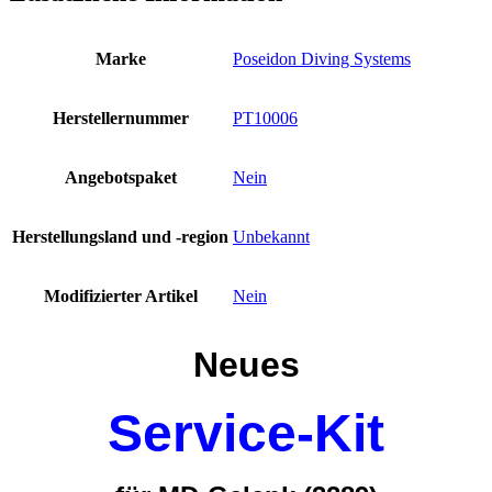
UNF
3/8"
Mitteldruck
Marke
Poseidon Diving Systems
Doppelabgang
LP
Poseidon
Herstellernummer
PT10006
(3289)
Menge
Angebotspaket
Nein
Herstellungsland und -region
Unbekannt
Modifizierter Artikel
Nein
Neues
Service-Kit