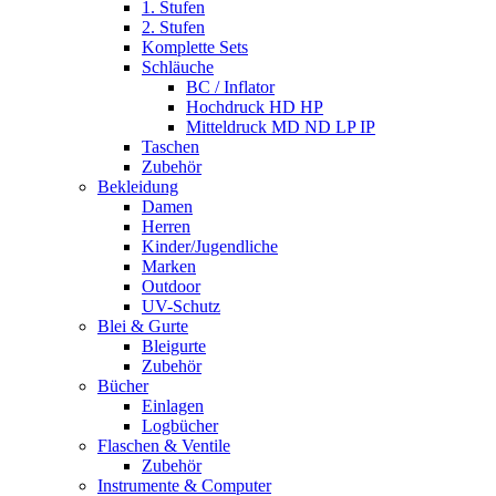
1. Stufen
2. Stufen
Komplette Sets
Schläuche
BC / Inflator
Hochdruck HD HP
Mitteldruck MD ND LP IP
Taschen
Zubehör
Bekleidung
Damen
Herren
Kinder/Jugendliche
Marken
Outdoor
UV-Schutz
Blei & Gurte
Bleigurte
Zubehör
Bücher
Einlagen
Logbücher
Flaschen & Ventile
Zubehör
Instrumente & Computer