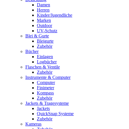
Damen
Herren
Kinder/Jugendliche
Marken
Outdoor
UV-Schutz
Blei & Gurte
Bleigurte
Zubehör
Bücher
Einlagen
Logbücher
Flaschen & Ventile
Zubehör
Instrumente & Computer
Computer
Finimeter
Kompass
Zubehör
Jackets & Tragesysteme
Jackets
QuickSnap Systeme
Zubehör
Kameras