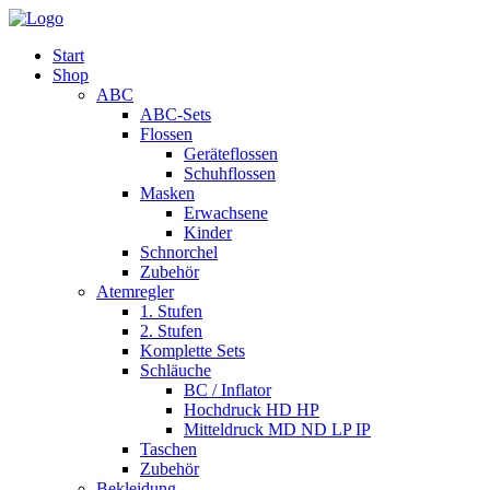
Start
Shop
ABC
ABC-Sets
Flossen
Geräteflossen
Schuhflossen
Masken
Erwachsene
Kinder
Schnorchel
Zubehör
Atemregler
1. Stufen
2. Stufen
Komplette Sets
Schläuche
BC / Inflator
Hochdruck HD HP
Mitteldruck MD ND LP IP
Taschen
Zubehör
Bekleidung