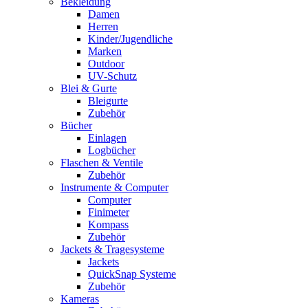
Bekleidung
Damen
Herren
Kinder/Jugendliche
Marken
Outdoor
UV-Schutz
Blei & Gurte
Bleigurte
Zubehör
Bücher
Einlagen
Logbücher
Flaschen & Ventile
Zubehör
Instrumente & Computer
Computer
Finimeter
Kompass
Zubehör
Jackets & Tragesysteme
Jackets
QuickSnap Systeme
Zubehör
Kameras