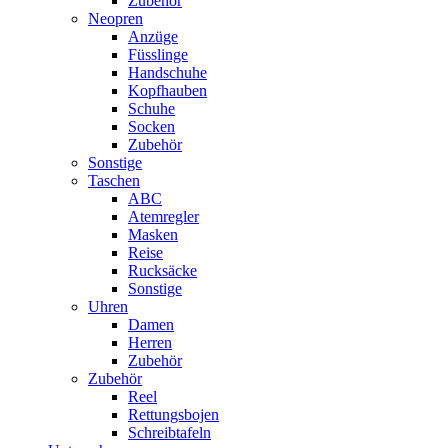
Zubehör
Neopren
Anzüge
Füsslinge
Handschuhe
Kopfhauben
Schuhe
Socken
Zubehör
Sonstige
Taschen
ABC
Atemregler
Masken
Reise
Rucksäcke
Sonstige
Uhren
Damen
Herren
Zubehör
Zubehör
Reel
Rettungsbojen
Schreibtafeln