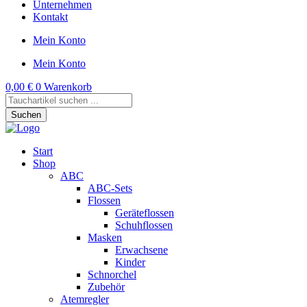
Unternehmen
Kontakt
Mein Konto
Mein Konto
0,00
€
0
Warenkorb
Products
search
Suchen
Start
Shop
ABC
ABC-Sets
Flossen
Geräteflossen
Schuhflossen
Masken
Erwachsene
Kinder
Schnorchel
Zubehör
Atemregler