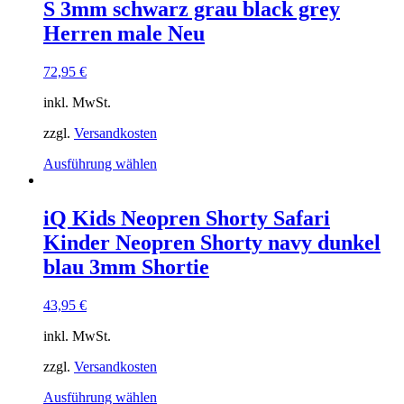
S 3mm schwarz grau black grey
auf.
Die
Herren male Neu
Optionen
können
72,95
€
auf
der
inkl. MwSt.
Produktseite
gewählt
zzgl.
Versandkosten
werden
Dieses
Ausführung wählen
Produkt
weist
mehrere
iQ Kids Neopren Shorty Safari
Varianten
Kinder Neopren Shorty navy dunkel
auf.
Die
blau 3mm Shortie
Optionen
können
43,95
€
auf
der
inkl. MwSt.
Produktseite
gewählt
zzgl.
Versandkosten
werden
Dieses
Ausführung wählen