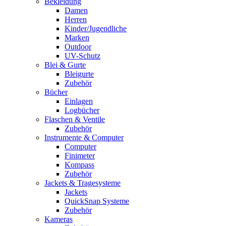
Bekleidung
Damen
Herren
Kinder/Jugendliche
Marken
Outdoor
UV-Schutz
Blei & Gurte
Bleigurte
Zubehör
Bücher
Einlagen
Logbücher
Flaschen & Ventile
Zubehör
Instrumente & Computer
Computer
Finimeter
Kompass
Zubehör
Jackets & Tragesysteme
Jackets
QuickSnap Systeme
Zubehör
Kameras