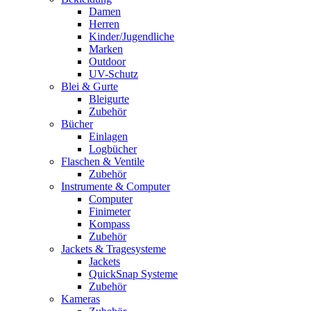
Damen
Herren
Kinder/Jugendliche
Marken
Outdoor
UV-Schutz
Blei & Gurte
Bleigurte
Zubehör
Bücher
Einlagen
Logbücher
Flaschen & Ventile
Zubehör
Instrumente & Computer
Computer
Finimeter
Kompass
Zubehör
Jackets & Tragesysteme
Jackets
QuickSnap Systeme
Zubehör
Kameras