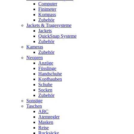
Computer
Finimeter
Kompass
Zubehör
Jackets & Tragesysteme
Jackets
QuickSnap Systeme
Zubehör
Kameras
Zubehör
Neopren
Anzüge
Füsslinge
Handschuhe
Kopfhauben
Schuhe
Socken
Zubehör
Sonstige
Taschen
ABC
Atemregler
Masken
Reise
Rucksäcke