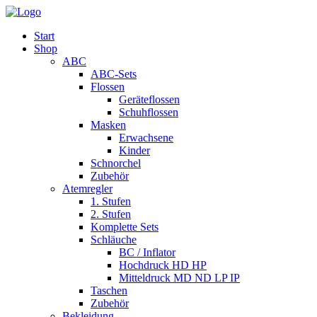
Start
Shop
ABC
ABC-Sets
Flossen
Geräteflossen
Schuhflossen
Masken
Erwachsene
Kinder
Schnorchel
Zubehör
Atemregler
1. Stufen
2. Stufen
Komplette Sets
Schläuche
BC / Inflator
Hochdruck HD HP
Mitteldruck MD ND LP IP
Taschen
Zubehör
Bekleidung