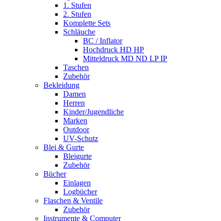
1. Stufen
2. Stufen
Komplette Sets
Schläuche
BC / Inflator
Hochdruck HD HP
Mitteldruck MD ND LP IP
Taschen
Zubehör
Bekleidung
Damen
Herren
Kinder/Jugendliche
Marken
Outdoor
UV-Schutz
Blei & Gurte
Bleigurte
Zubehör
Bücher
Einlagen
Logbücher
Flaschen & Ventile
Zubehör
Instrumente & Computer