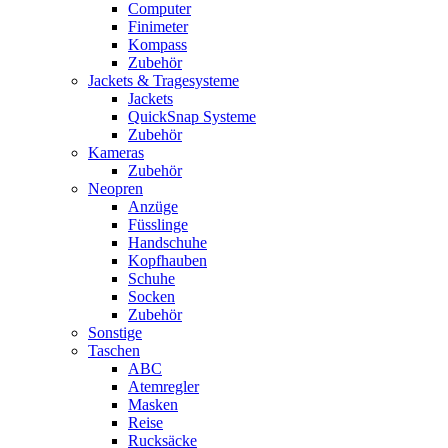
Computer
Finimeter
Kompass
Zubehör
Jackets & Tragesysteme
Jackets
QuickSnap Systeme
Zubehör
Kameras
Zubehör
Neopren
Anzüge
Füsslinge
Handschuhe
Kopfhauben
Schuhe
Socken
Zubehör
Sonstige
Taschen
ABC
Atemregler
Masken
Reise
Rucksäcke