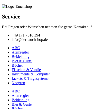
Produkt
weist
mehrere
Varianten
Service
auf.
Die
Bei Fragen oder Wünschen nehmen Sie gerne Kontakt auf.
Optionen
können
+49 171 7510 394
auf
info@der-tauchshop.de
der
Produktseite
ABC
gewählt
Atemregler
werden
Bekleidung
Blei & Gurte
Bücher
Flaschen & Ventile
Instrumente & Computer
Jackets & Tragesysteme
Neopren
ABC
Atemregler
Bekleidung
Blei & Gurte
Bücher