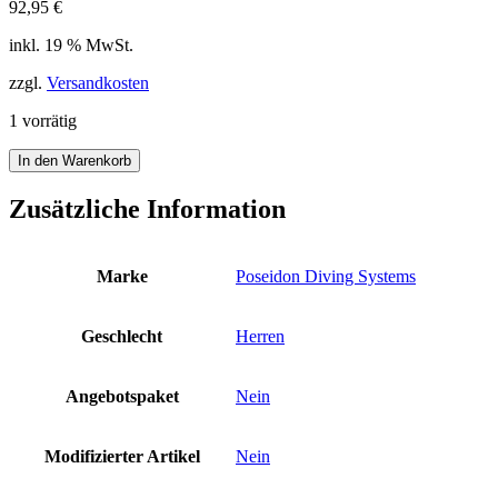
92,95
€
inkl. 19 % MwSt.
zzgl.
Versandkosten
1 vorrätig
Poseidon
In den Warenkorb
Wetsuit
Traveller
Zusätzliche Information
Overall
Herren
Tauchanzug
Marke
Poseidon Diving Systems
S
3
mm
Geschlecht
Herren
Neopren
schwarz
grau
Angebotspaket
Nein
Menge
Modifizierter Artikel
Nein