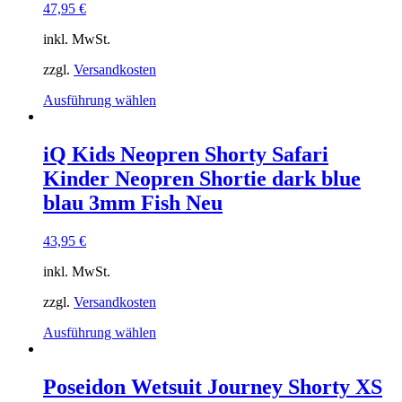
47,95
€
inkl. MwSt.
zzgl.
Versandkosten
Dieses
Ausführung wählen
Produkt
weist
mehrere
iQ Kids Neopren Shorty Safari
Varianten
Kinder Neopren Shortie dark blue
auf.
Die
blau 3mm Fish Neu
Optionen
können
43,95
€
auf
der
inkl. MwSt.
Produktseite
gewählt
zzgl.
Versandkosten
werden
Dieses
Ausführung wählen
Produkt
weist
mehrere
Poseidon Wetsuit Journey Shorty XS
Varianten