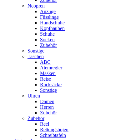
Zubehör
Neopren
Anzüge
Füsslinge
Handschuhe
Kopfhauben
Schuhe
Socken
Zubehör
Sonstige
Taschen
ABC
Atemregler
Masken
Reise
Rucksäcke
Sonstige
Uhren
Damen
Herren
Zubehör
Zubehör
Reel
Rettungsbojen
Schreibtafeln