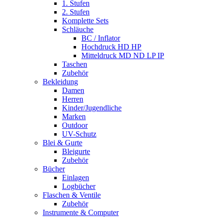
1. Stufen
2. Stufen
Komplette Sets
Schläuche
BC / Inflator
Hochdruck HD HP
Mitteldruck MD ND LP IP
Taschen
Zubehör
Bekleidung
Damen
Herren
Kinder/Jugendliche
Marken
Outdoor
UV-Schutz
Blei & Gurte
Bleigurte
Zubehör
Bücher
Einlagen
Logbücher
Flaschen & Ventile
Zubehör
Instrumente & Computer