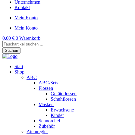
Unternehmen
Kontakt
Mein Konto
Mein Konto
0,00
€
0
Warenkorb
Products
search
Suchen
Start
Shop
ABC
ABC-Sets
Flossen
Geräteflossen
Schuhflossen
Masken
Erwachsene
Kinder
Schnorchel
Zubehör
Atemregler