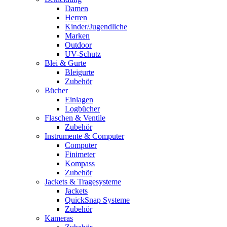
Damen
Herren
Kinder/Jugendliche
Marken
Outdoor
UV-Schutz
Blei & Gurte
Bleigurte
Zubehör
Bücher
Einlagen
Logbücher
Flaschen & Ventile
Zubehör
Instrumente & Computer
Computer
Finimeter
Kompass
Zubehör
Jackets & Tragesysteme
Jackets
QuickSnap Systeme
Zubehör
Kameras