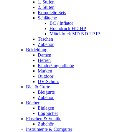
1. Stufen
2. Stufen
Komplette Sets
Schläuche
BC / Inflator
Hochdruck HD HP
Mitteldruck MD ND LP IP
Taschen
Zubehör
Bekleidung
Damen
Herren
Kinder/Jugendliche
Marken
Outdoor
UV-Schutz
Blei & Gurte
Bleigurte
Zubehör
Bücher
Einlagen
Logbücher
Flaschen & Ventile
Zubehör
Instrumente & Computer