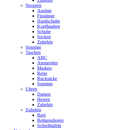
Zubehör
Neopren
Anzüge
Füsslinge
Handschuhe
Kopfhauben
Schuhe
Socken
Zubehör
Sonstige
Taschen
ABC
Atemregler
Masken
Reise
Rucksäcke
Sonstige
Uhren
Damen
Herren
Zubehör
Zubehör
Reel
Rettungsbojen
Schreibtafeln