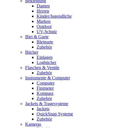
Bekleidung
Damen
Herren
Kinder/Jugendliche
Marken
Outdoor
UV-Schutz
Blei & Gurte
Bleigurte
Zubehör
Bücher
Einlagen
Logbücher
Flaschen & Ventile
Zubehör
Instrumente & Computer
Computer
Finimeter
Kompass
Zubehör
Jackets & Tragesysteme
Jackets
QuickSnap Systeme
Zubehör
Kameras