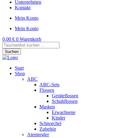
Unternehmen
Kontakt
Mein Konto
Mein Konto
0,00
€
0
Warenkorb
Products
search
Suchen
Start
Shop
ABC
ABC-Sets
Flossen
Geräteflossen
Schuhflossen
Masken
Erwachsene
Kinder
Schnorchel
Zubehör
Atemregler