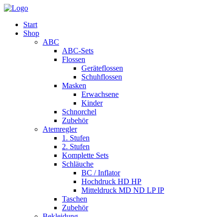
Start
Shop
ABC
ABC-Sets
Flossen
Geräteflossen
Schuhflossen
Masken
Erwachsene
Kinder
Schnorchel
Zubehör
Atemregler
1. Stufen
2. Stufen
Komplette Sets
Schläuche
BC / Inflator
Hochdruck HD HP
Mitteldruck MD ND LP IP
Taschen
Zubehör
Bekleidung