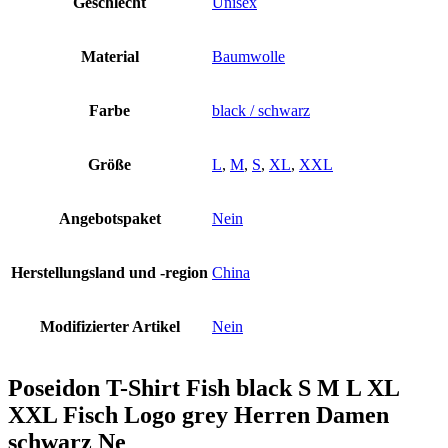
Geschlecht
Unisex
Material
Baumwolle
Farbe
black / schwarz
Größe
L
,
M
,
S
,
XL
,
XXL
Angebotspaket
Nein
Herstellungsland und -region
China
Modifizierter Artikel
Nein
Poseidon T-Shirt Fish black S M L XL
XXL Fisch Logo grey Herren Damen
schwarz Ne