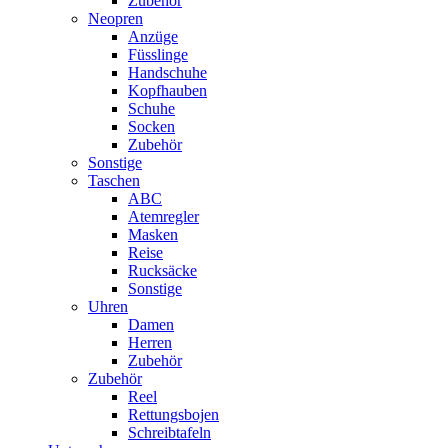
Zubehör
Neopren
Anzüge
Füsslinge
Handschuhe
Kopfhauben
Schuhe
Socken
Zubehör
Sonstige
Taschen
ABC
Atemregler
Masken
Reise
Rucksäcke
Sonstige
Uhren
Damen
Herren
Zubehör
Zubehör
Reel
Rettungsbojen
Schreibtafeln