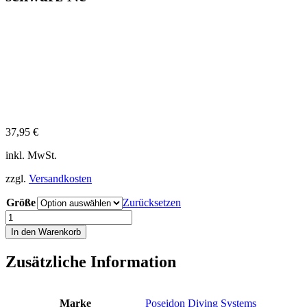
37,95
€
inkl. MwSt.
zzgl.
Versandkosten
Größe
Zurücksetzen
Poseidon
T-
In den Warenkorb
Shirt
Fish
Zusätzliche Information
black
S
M
L
Marke
Poseidon Diving Systems