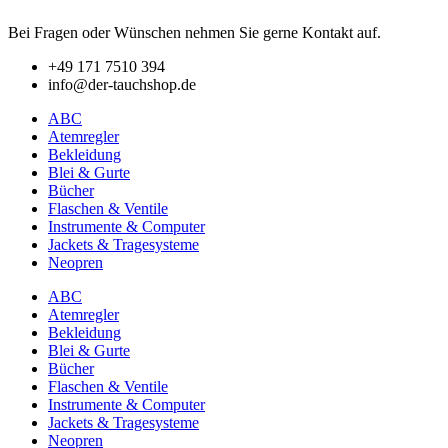
auf.
Die
Bei Fragen oder Wünschen nehmen Sie gerne Kontakt auf.
Optionen
können
+49 171 7510 394
auf
info@der-tauchshop.de
der
Produktseite
ABC
gewählt
Atemregler
werden
Bekleidung
Blei & Gurte
Bücher
Flaschen & Ventile
Instrumente & Computer
Jackets & Tragesysteme
Neopren
ABC
Atemregler
Bekleidung
Blei & Gurte
Bücher
Flaschen & Ventile
Instrumente & Computer
Jackets & Tragesysteme
Neopren