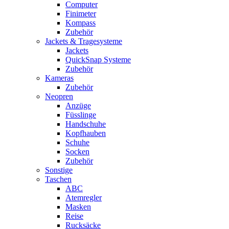
Computer
Finimeter
Kompass
Zubehör
Jackets & Tragesysteme
Jackets
QuickSnap Systeme
Zubehör
Kameras
Zubehör
Neopren
Anzüge
Füsslinge
Handschuhe
Kopfhauben
Schuhe
Socken
Zubehör
Sonstige
Taschen
ABC
Atemregler
Masken
Reise
Rucksäcke