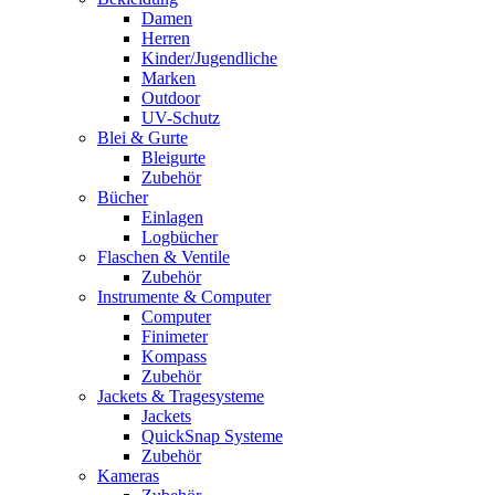
Damen
Herren
Kinder/Jugendliche
Marken
Outdoor
UV-Schutz
Blei & Gurte
Bleigurte
Zubehör
Bücher
Einlagen
Logbücher
Flaschen & Ventile
Zubehör
Instrumente & Computer
Computer
Finimeter
Kompass
Zubehör
Jackets & Tragesysteme
Jackets
QuickSnap Systeme
Zubehör
Kameras