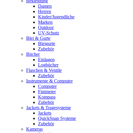
Bekleidung
Damen
Herren
Kinder/Jugendliche
Marken
Outdoor
UV-Schutz
Blei & Gurte
Bleigurte
Zubehör
Bücher
Einlagen
Logbücher
Flaschen & Ventile
Zubehör
Instrumente & Computer
Computer
Finimeter
Kompass
Zubehör
Jackets & Tragesysteme
Jackets
QuickSnap Systeme
Zubehör
Kameras