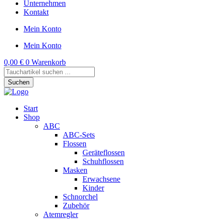
Unternehmen
Kontakt
Mein Konto
Mein Konto
0,00
€
0
Warenkorb
Products
search
Suchen
Start
Shop
ABC
ABC-Sets
Flossen
Geräteflossen
Schuhflossen
Masken
Erwachsene
Kinder
Schnorchel
Zubehör
Atemregler