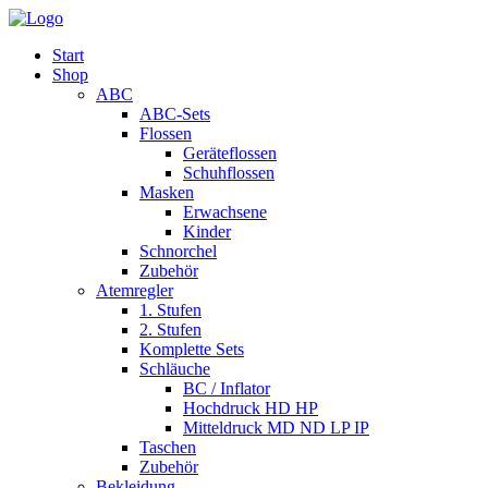
Start
Shop
ABC
ABC-Sets
Flossen
Geräteflossen
Schuhflossen
Masken
Erwachsene
Kinder
Schnorchel
Zubehör
Atemregler
1. Stufen
2. Stufen
Komplette Sets
Schläuche
BC / Inflator
Hochdruck HD HP
Mitteldruck MD ND LP IP
Taschen
Zubehör
Bekleidung