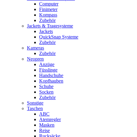
Computer
Finimeter
Kompass
Zubehör
Jackets & Tragesysteme
Jackets
QuickSnap Systeme
Zubehör
Kameras
Zubehör
Neopren
Anzüge
Füsslinge
Handschuhe
Kopfhauben
Schuhe
Socken
Zubehör
Sonstige
Taschen
ABC
Atemregler
Masken
Reise
Rucksäcke