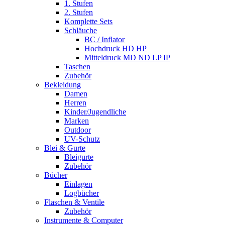
1. Stufen
2. Stufen
Komplette Sets
Schläuche
BC / Inflator
Hochdruck HD HP
Mitteldruck MD ND LP IP
Taschen
Zubehör
Bekleidung
Damen
Herren
Kinder/Jugendliche
Marken
Outdoor
UV-Schutz
Blei & Gurte
Bleigurte
Zubehör
Bücher
Einlagen
Logbücher
Flaschen & Ventile
Zubehör
Instrumente & Computer