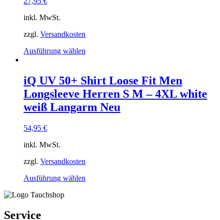
27,95
€
auf
der
inkl. MwSt.
Produktseite
gewählt
zzgl.
Versandkosten
werden
Dieses
Ausführung wählen
Produkt
weist
mehrere
iQ UV 50+ Shirt Loose Fit Men
Varianten
Longsleeve Herren S M – 4XL white
auf.
Die
weiß Langarm Neu
Optionen
können
54,95
€
auf
der
inkl. MwSt.
Produktseite
gewählt
zzgl.
Versandkosten
werden
Dieses
Ausführung wählen
Produkt
weist
mehrere
Varianten
Service