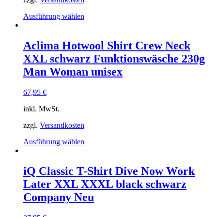
Dieses
Ausführung wählen
Produkt
weist
mehrere
Aclima Hotwool Shirt Crew Neck
Varianten
XXL schwarz Funktionswäsche 230g
auf.
Die
Man Woman unisex
Optionen
können
67,95
€
auf
der
inkl. MwSt.
Produktseite
gewählt
zzgl.
Versandkosten
werden
Dieses
Ausführung wählen
Produkt
weist
mehrere
iQ Classic T-Shirt Dive Now Work
Varianten
Later XXL XXXL black schwarz
auf.
Die
Company Neu
Optionen
können