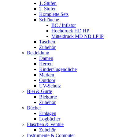
1. Stufen
2. Stufen
Komplette Sets
Schläuche
BC / Inflator
Hochdruck HD HP
Mitteldruck MD ND LP IP
Taschen
Zubehör
Bekleidung
Damen
Herren
Kinder/Jugendliche
Marken
Outdoor
UV-Schutz
Blei & Gurte
Bleigurte
Zubehör
Bücher
Einlagen
Logbücher
Flaschen & Ventile
Zubehör
Instrumente & Computer