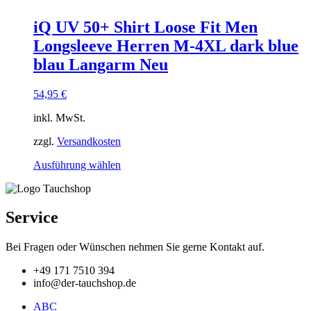
weist
mehrere
iQ UV 50+ Shirt Loose Fit Men
Varianten
Longsleeve Herren M-4XL dark blue
auf.
Die
blau Langarm Neu
Optionen
können
54,95
€
auf
der
inkl. MwSt.
Produktseite
gewählt
zzgl.
Versandkosten
werden
Dieses
Ausführung wählen
Produkt
weist
mehrere
Varianten
Service
auf.
Die
Bei Fragen oder Wünschen nehmen Sie gerne Kontakt auf.
Optionen
können
+49 171 7510 394
auf
info@der-tauchshop.de
der
Produktseite
ABC