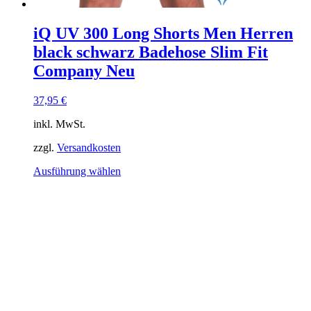
iQ UV 300 Long Shorts Men Herren
black schwarz Badehose Slim Fit
Company Neu
37,95
€
inkl. MwSt.
zzgl.
Versandkosten
Dieses
Ausführung wählen
Produkt
weist
mehrere
Varianten
auf.
Die
Optionen
können
auf
der
Produktseite