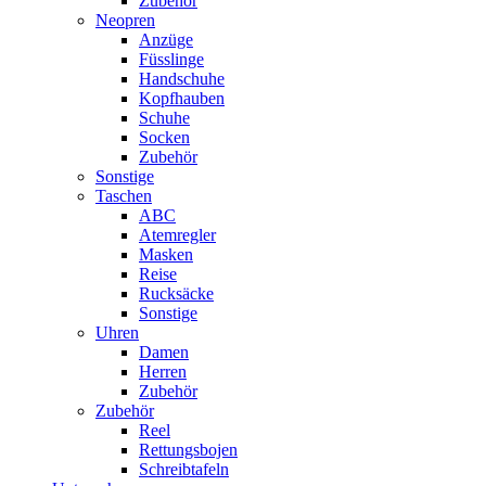
Zubehör
Neopren
Anzüge
Füsslinge
Handschuhe
Kopfhauben
Schuhe
Socken
Zubehör
Sonstige
Taschen
ABC
Atemregler
Masken
Reise
Rucksäcke
Sonstige
Uhren
Damen
Herren
Zubehör
Zubehör
Reel
Rettungsbojen
Schreibtafeln