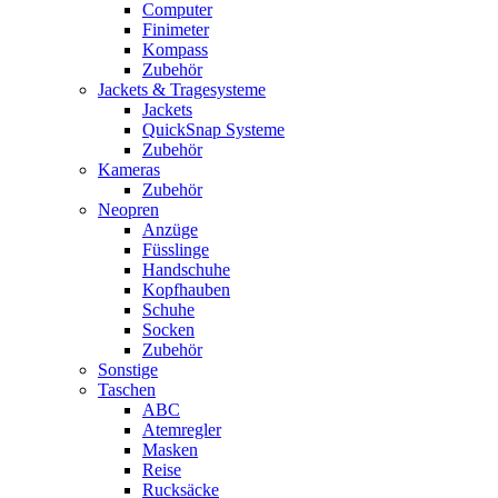
Computer
Finimeter
Kompass
Zubehör
Jackets & Tragesysteme
Jackets
QuickSnap Systeme
Zubehör
Kameras
Zubehör
Neopren
Anzüge
Füsslinge
Handschuhe
Kopfhauben
Schuhe
Socken
Zubehör
Sonstige
Taschen
ABC
Atemregler
Masken
Reise
Rucksäcke