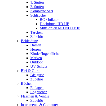
1. Stufen
2. Stufen
Komplette Sets
Schläuche
BC / Inflator
Hochdruck HD HP
Mitteldruck MD ND LP IP
Taschen
Zubehör
Bekleidung
Damen
Herren
Kinder/Jugendliche
Marken
Outdoor
UV-Schutz
Blei & Gurte
Bleigurte
Zubehör
Bücher
Einlagen
Logbücher
Flaschen & Ventile
Zubehör
Instrumente & Computer