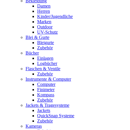
Bekleidung
Damen
Herren
Kinder/Jugendliche
Marken
Outdoor
UV-Schutz
Blei & Gurte
Bleigurte
Zubehör
Bücher
Einlagen
Logbücher
Flaschen & Ventile
Zubehör
Instrumente & Computer
Computer
Finimeter
Kompass
Zubehör
Jackets & Tragesysteme
Jackets
QuickSnap Systeme
Zubehör
Kameras