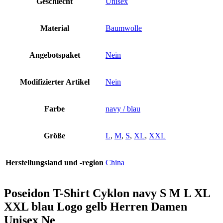
Geschlecht
Unisex
Material
Baumwolle
Angebotspaket
Nein
Modifizierter Artikel
Nein
Farbe
navy / blau
Größe
L
,
M
,
S
,
XL
,
XXL
Herstellungsland und -region
China
Poseidon T-Shirt Cyklon navy S M L XL
XXL blau Logo gelb Herren Damen
Unisex Ne