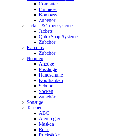
Computer
Finimeter
Kompass
Zubehör
Jackets & Tragesysteme
Jackets
QuickSnap Systeme
Zubehör
Kameras
Zubehör
Neopren
Anzüge
Füsslinge
Handschuhe
Kopfhauben
Schuhe
Socken
Zubehör
Sonstige
Taschen
ABC
Atemregler
Masken
Reise
Rucksäcke