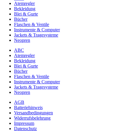
gewählt
Atemregler
werden
Bekleidung
Blei & Gurte
Bücher
Flaschen & Ventile
Instrumente & Computer
Jackets & Tragesysteme
Neopren
ABC
Atemregler
Bekleidung
Blei & Gurte
Bücher
Flaschen & Ventile
Instrumente & Computer
Jackets & Tragesysteme
Neopren
AGB
Batteriehinweis
Versandbedingungen
Widerrufsbelehrung
Impressum
Datenschutz