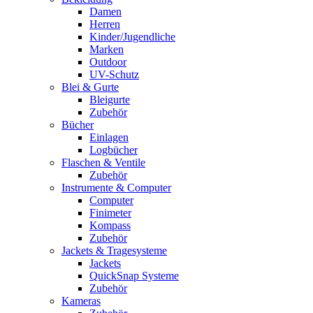
Damen
Herren
Kinder/Jugendliche
Marken
Outdoor
UV-Schutz
Blei & Gurte
Bleigurte
Zubehör
Bücher
Einlagen
Logbücher
Flaschen & Ventile
Zubehör
Instrumente & Computer
Computer
Finimeter
Kompass
Zubehör
Jackets & Tragesysteme
Jackets
QuickSnap Systeme
Zubehör
Kameras