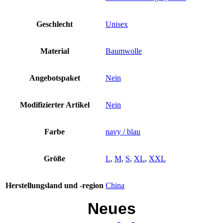
XL
XXL
blau
Geschlecht
Unisex
Logo
gelb
Herren
Material
Baumwolle
Damen
Unisex
Ne
Angebotspaket
Nein
Menge
Modifizierter Artikel
Nein
Farbe
navy / blau
Größe
L
,
M
,
S
,
XL
,
XXL
Herstellungsland und -region
China
Neues