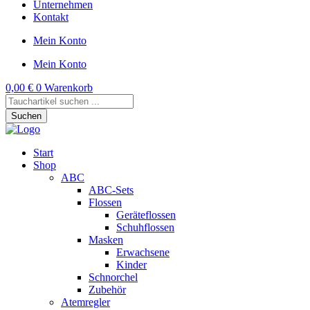
Unternehmen
Kontakt
Mein Konto
Mein Konto
0,00
€
0
Warenkorb
Products
search
Suchen
Start
Shop
ABC
ABC-Sets
Flossen
Geräteflossen
Schuhflossen
Masken
Erwachsene
Kinder
Schnorchel
Zubehör
Atemregler