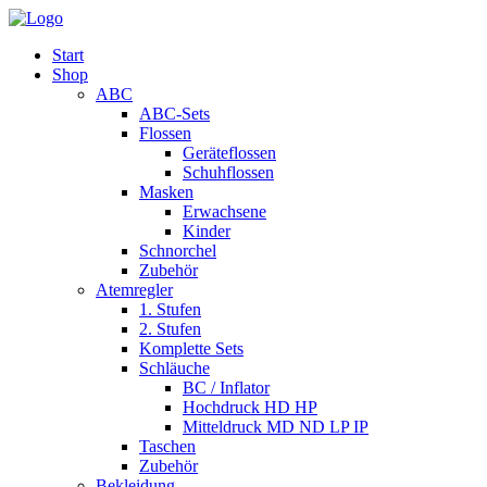
Start
Shop
ABC
ABC-Sets
Flossen
Geräteflossen
Schuhflossen
Masken
Erwachsene
Kinder
Schnorchel
Zubehör
Atemregler
1. Stufen
2. Stufen
Komplette Sets
Schläuche
BC / Inflator
Hochdruck HD HP
Mitteldruck MD ND LP IP
Taschen
Zubehör
Bekleidung