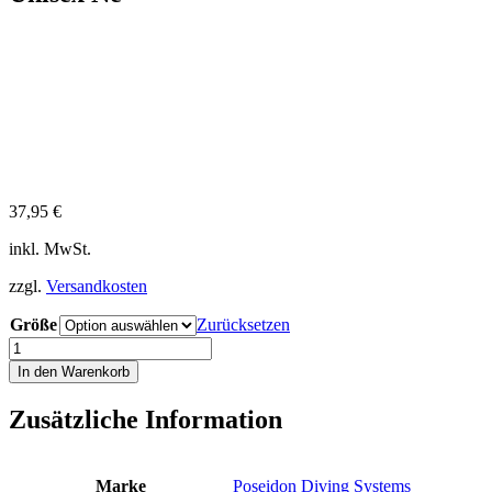
37,95
€
inkl. MwSt.
zzgl.
Versandkosten
Größe
Zurücksetzen
Poseidon
T-
In den Warenkorb
Shirt
Cyklon
Zusätzliche Information
navy
S
M
L
Marke
Poseidon Diving Systems