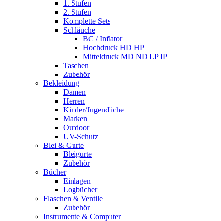
1. Stufen
2. Stufen
Komplette Sets
Schläuche
BC / Inflator
Hochdruck HD HP
Mitteldruck MD ND LP IP
Taschen
Zubehör
Bekleidung
Damen
Herren
Kinder/Jugendliche
Marken
Outdoor
UV-Schutz
Blei & Gurte
Bleigurte
Zubehör
Bücher
Einlagen
Logbücher
Flaschen & Ventile
Zubehör
Instrumente & Computer