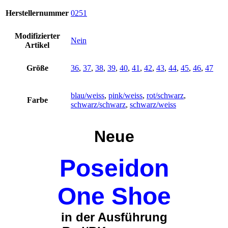
Herstellernummer
0251
Modifizierter
Nein
Artikel
Größe
36
,
37
,
38
,
39
,
40
,
41
,
42
,
43
,
44
,
45
,
46
,
47
blau/weiss
,
pink/weiss
,
rot/schwarz
,
Farbe
schwarz/schwarz
,
schwarz/weiss
Neue
Poseidon
One Shoe
in der Ausführung