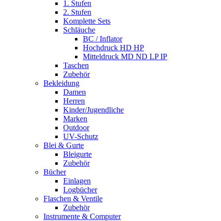
1. Stufen
2. Stufen
Komplette Sets
Schläuche
BC / Inflator
Hochdruck HD HP
Mitteldruck MD ND LP IP
Taschen
Zubehör
Bekleidung
Damen
Herren
Kinder/Jugendliche
Marken
Outdoor
UV-Schutz
Blei & Gurte
Bleigurte
Zubehör
Bücher
Einlagen
Logbücher
Flaschen & Ventile
Zubehör
Instrumente & Computer