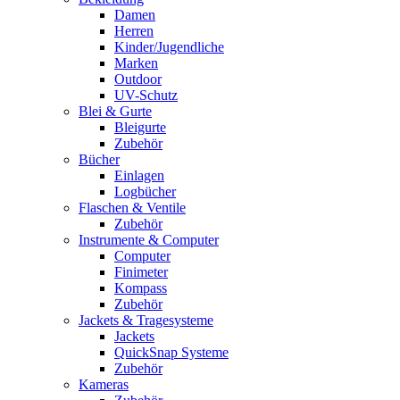
Damen
Herren
Kinder/Jugendliche
Marken
Outdoor
UV-Schutz
Blei & Gurte
Bleigurte
Zubehör
Bücher
Einlagen
Logbücher
Flaschen & Ventile
Zubehör
Instrumente & Computer
Computer
Finimeter
Kompass
Zubehör
Jackets & Tragesysteme
Jackets
QuickSnap Systeme
Zubehör
Kameras