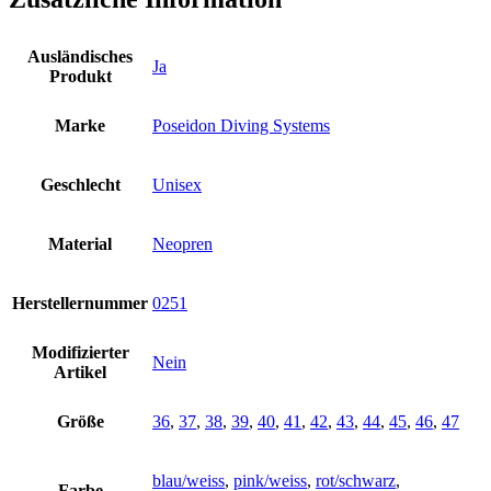
Ausländisches
Ja
Produkt
Marke
Poseidon Diving Systems
Geschlecht
Unisex
Material
Neopren
Herstellernummer
0251
Modifizierter
Nein
Artikel
Größe
36
,
37
,
38
,
39
,
40
,
41
,
42
,
43
,
44
,
45
,
46
,
47
blau/weiss
,
pink/weiss
,
rot/schwarz
,
Farbe