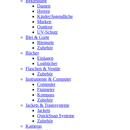
Bekleidung
Damen
Herren
Kinder/Jugendliche
Marken
Outdoor
UV-Schutz
Blei & Gurte
Bleigurte
Zubehör
Bücher
Einlagen
Logbücher
Flaschen & Ventile
Zubehör
Instrumente & Computer
Computer
Finimeter
Kompass
Zubehör
Jackets & Tragesysteme
Jackets
QuickSnap Systeme
Zubehör
Kameras