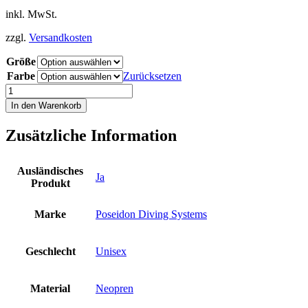
inkl. MwSt.
zzgl.
Versandkosten
Größe
Farbe
Zurücksetzen
Poseidon
One
In den Warenkorb
Shoe
Füsslinge
Zusätzliche Information
Tauchfüßlinge
Neopren
Reißverschluss
Ausländisches
Unisex
Ja
Produkt
Schuhe
N
Menge
Marke
Poseidon Diving Systems
Geschlecht
Unisex
Material
Neopren