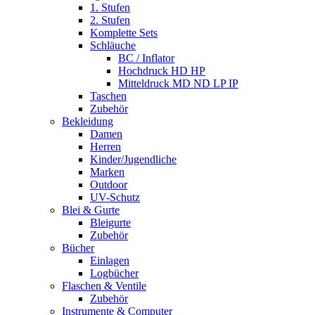
1. Stufen
2. Stufen
Komplette Sets
Schläuche
BC / Inflator
Hochdruck HD HP
Mitteldruck MD ND LP IP
Taschen
Zubehör
Bekleidung
Damen
Herren
Kinder/Jugendliche
Marken
Outdoor
UV-Schutz
Blei & Gurte
Bleigurte
Zubehör
Bücher
Einlagen
Logbücher
Flaschen & Ventile
Zubehör
Instrumente & Computer