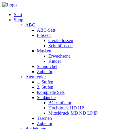
Start
Shop
ABC
ABC-Sets
Flossen
Geräteflossen
Schuhflossen
Masken
Erwachsene
Kinder
Schnorchel
Zubehör
Atemregler
1. Stufen
2. Stufen
Komplette Sets
Schläuche
BC / Inflator
Hochdruck HD HP
Mitteldruck MD ND LP IP
Taschen
Zubehör
Bekleidung