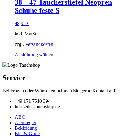
38 – 47 Taucherstiefel Neopren
auf.
Die
Schuhe feste S
Optionen
können
48,95
€
auf
der
inkl. MwSt.
Produktseite
gewählt
zzgl.
Versandkosten
werden
Dieses
Ausführung wählen
Produkt
weist
mehrere
Varianten
Service
auf.
Die
Bei Fragen oder Wünschen nehmen Sie gerne Kontakt auf.
Optionen
können
+49 171 7510 394
auf
info@der-tauchshop.de
der
Produktseite
ABC
gewählt
Atemregler
werden
Bekleidung
Blei & Gurte