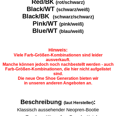
Red/BK
(rot/schwarz)
Black/WT
(schwarz/weiß)
Black/BK
(schwarz/schwarz)
Pink/WT
(pink/weiß)
Blue/WT
(blau/weiß)
Hinweis:
Viele Farb-Größen-Kombinationen sind leider
ausverkauft.
Manche können jedoch noch nachbestellt werden - auch
Farb-Größen-Kombinationen, die hier nicht aufgelistet
sind.
Die neue One Shoe Generation bieten wir
in unseren anderen Angeboten an.
Beschreibung
:
(laut Hersteller)
Klassisch aussehender Neopren-Bootie