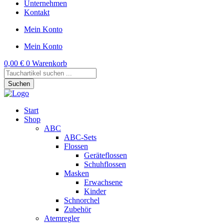
Unternehmen
Kontakt
Mein Konto
Mein Konto
0,00
€
0
Warenkorb
Products
search
Suchen
Start
Shop
ABC
ABC-Sets
Flossen
Geräteflossen
Schuhflossen
Masken
Erwachsene
Kinder
Schnorchel
Zubehör
Atemregler