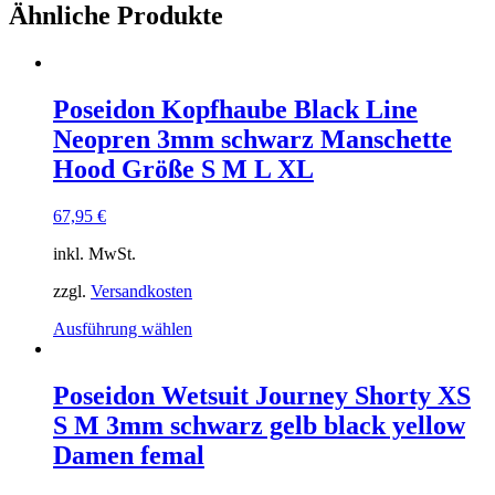
Ähnliche Produkte
Poseidon Kopfhaube Black Line
Neopren 3mm schwarz Manschette
Hood Größe S M L XL
67,95
€
inkl. MwSt.
zzgl.
Versandkosten
Dieses
Ausführung wählen
Produkt
weist
mehrere
Poseidon Wetsuit Journey Shorty XS
Varianten
S M 3mm schwarz gelb black yellow
auf.
Die
Damen femal
Optionen
können