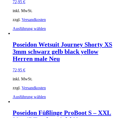
72,95
€
auf
der
inkl. MwSt.
Produktseite
gewählt
zzgl.
Versandkosten
werden
Dieses
Ausführung wählen
Produkt
weist
mehrere
Poseidon Wetsuit Journey Shorty XS
Varianten
3mm schwarz gelb black yellow
auf.
Die
Herren male Neu
Optionen
können
72,95
€
auf
der
inkl. MwSt.
Produktseite
gewählt
zzgl.
Versandkosten
werden
Dieses
Ausführung wählen
Produkt
weist
mehrere
Poseidon Füßlinge ProBoot S – XXL
Varianten