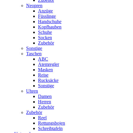
Zubehör
Neopren
Anzüge
Füsslinge
Handschuhe
Kopfhauben
Schuhe
Socken
Zubehör
Sonstige
Taschen
ABC
Atemregler
Masken
Reise
Rucksäcke
Sonstige
Uhren
Damen
Herren
Zubehör
Zubehör
Reel
Rettungsbojen
Schreibtafeln