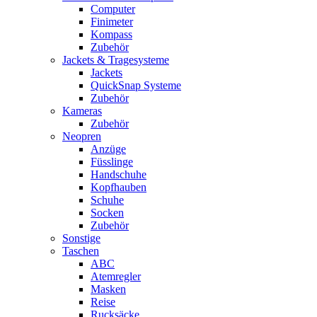
Computer
Finimeter
Kompass
Zubehör
Jackets & Tragesysteme
Jackets
QuickSnap Systeme
Zubehör
Kameras
Zubehör
Neopren
Anzüge
Füsslinge
Handschuhe
Kopfhauben
Schuhe
Socken
Zubehör
Sonstige
Taschen
ABC
Atemregler
Masken
Reise
Rucksäcke