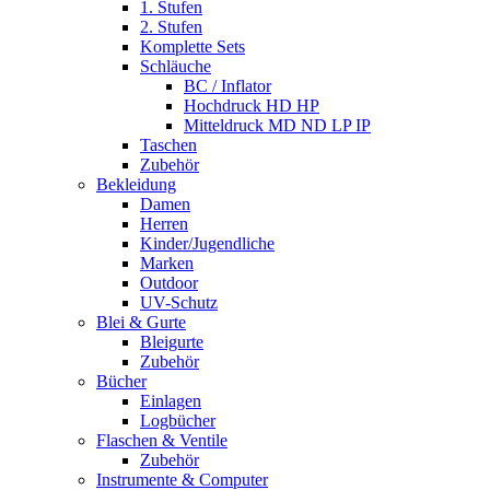
1. Stufen
2. Stufen
Komplette Sets
Schläuche
BC / Inflator
Hochdruck HD HP
Mitteldruck MD ND LP IP
Taschen
Zubehör
Bekleidung
Damen
Herren
Kinder/Jugendliche
Marken
Outdoor
UV-Schutz
Blei & Gurte
Bleigurte
Zubehör
Bücher
Einlagen
Logbücher
Flaschen & Ventile
Zubehör
Instrumente & Computer