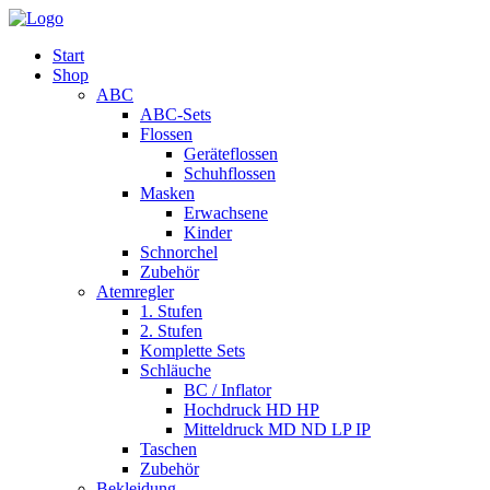
Start
Shop
ABC
ABC-Sets
Flossen
Geräteflossen
Schuhflossen
Masken
Erwachsene
Kinder
Schnorchel
Zubehör
Atemregler
1. Stufen
2. Stufen
Komplette Sets
Schläuche
BC / Inflator
Hochdruck HD HP
Mitteldruck MD ND LP IP
Taschen
Zubehör
Bekleidung