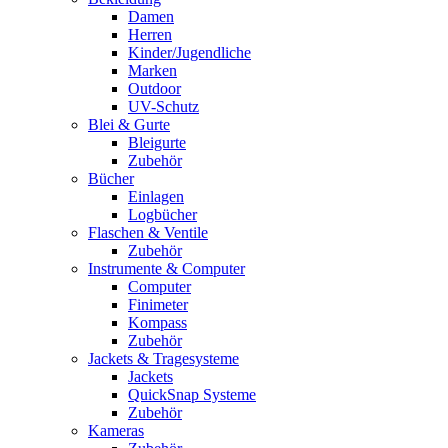
Damen
Herren
Kinder/Jugendliche
Marken
Outdoor
UV-Schutz
Blei & Gurte
Bleigurte
Zubehör
Bücher
Einlagen
Logbücher
Flaschen & Ventile
Zubehör
Instrumente & Computer
Computer
Finimeter
Kompass
Zubehör
Jackets & Tragesysteme
Jackets
QuickSnap Systeme
Zubehör
Kameras