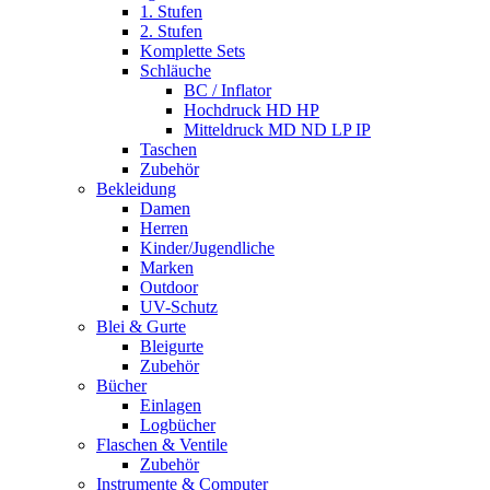
1. Stufen
2. Stufen
Komplette Sets
Schläuche
BC / Inflator
Hochdruck HD HP
Mitteldruck MD ND LP IP
Taschen
Zubehör
Bekleidung
Damen
Herren
Kinder/Jugendliche
Marken
Outdoor
UV-Schutz
Blei & Gurte
Bleigurte
Zubehör
Bücher
Einlagen
Logbücher
Flaschen & Ventile
Zubehör
Instrumente & Computer