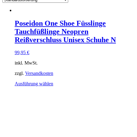
Poseidon One Shoe Füsslinge
Tauchfüßlinge Neopren
Reißverschluss Unisex Schuhe N
99,95
€
inkl. MwSt.
zzgl.
Versandkosten
Dieses
Ausführung wählen
Produkt
weist
mehrere
Varianten
auf.
Die
Optionen
können
auf