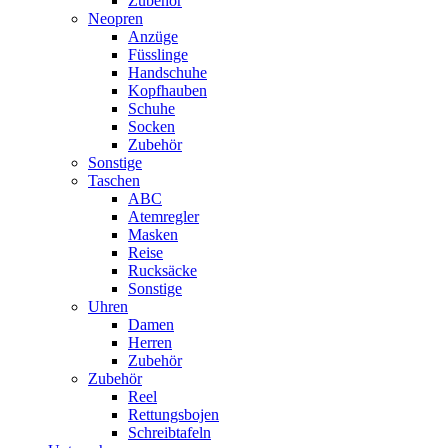
Zubehör
Neopren
Anzüge
Füsslinge
Handschuhe
Kopfhauben
Schuhe
Socken
Zubehör
Sonstige
Taschen
ABC
Atemregler
Masken
Reise
Rucksäcke
Sonstige
Uhren
Damen
Herren
Zubehör
Zubehör
Reel
Rettungsbojen
Schreibtafeln