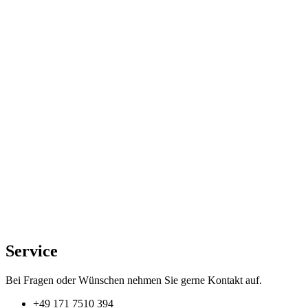
der
Produktseite
gewählt
werden
Service
Bei Fragen oder Wünschen nehmen Sie gerne Kontakt auf.
+49 171 7510 394