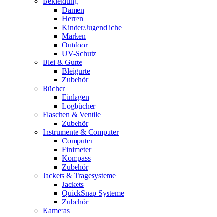
Bekleidung
Damen
Herren
Kinder/Jugendliche
Marken
Outdoor
UV-Schutz
Blei & Gurte
Bleigurte
Zubehör
Bücher
Einlagen
Logbücher
Flaschen & Ventile
Zubehör
Instrumente & Computer
Computer
Finimeter
Kompass
Zubehör
Jackets & Tragesysteme
Jackets
QuickSnap Systeme
Zubehör
Kameras