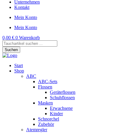
Unternehmen
Kontakt
Mein Konto
Mein Konto
0,00
€
0
Warenkorb
Products
search
Suchen
Start
Shop
ABC
ABC-Sets
Flossen
Geräteflossen
Schuhflossen
Masken
Erwachsene
Kinder
Schnorchel
Zubehör
Atemregler