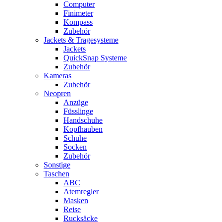
Computer
Finimeter
Kompass
Zubehör
Jackets & Tragesysteme
Jackets
QuickSnap Systeme
Zubehör
Kameras
Zubehör
Neopren
Anzüge
Füsslinge
Handschuhe
Kopfhauben
Schuhe
Socken
Zubehör
Sonstige
Taschen
ABC
Atemregler
Masken
Reise
Rucksäcke