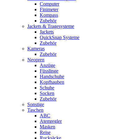
Computer
Finimeter
Kompass
Zubehör
Jackets & Tragesysteme
Jackets
QuickSnap Systeme
Zubehör
Kameras
Zubehör
Neopren
Anzüge
Füsslinge
Handschuhe
Kopfhauben
Schuhe
Socken
Zubehör
Sonstige
Taschen
ABC
Atemregler
Masken
Reise
Rucksäcke