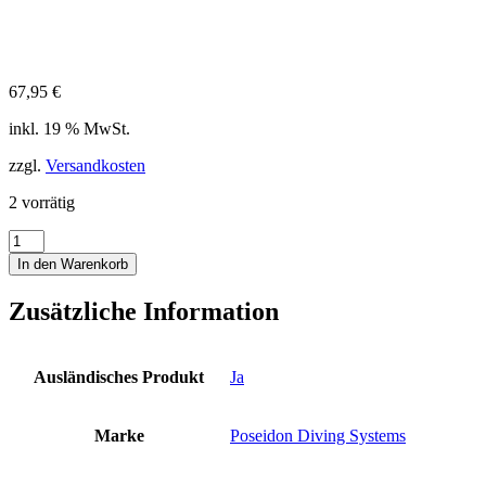
67,95
€
inkl. 19 % MwSt.
zzgl.
Versandkosten
2 vorrätig
Poseidon
Mini
In den Warenkorb
Gauge
Black
Zusätzliche Information
350
bar
Manometer
Finimeter
Ausländisches Produkt
Ja
Stage
1.
Stufe
Marke
Poseidon Diving Systems
1st
stage