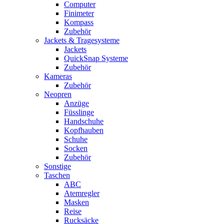
Computer
Finimeter
Kompass
Zubehör
Jackets & Tragesysteme
Jackets
QuickSnap Systeme
Zubehör
Kameras
Zubehör
Neopren
Anzüge
Füsslinge
Handschuhe
Kopfhauben
Schuhe
Socken
Zubehör
Sonstige
Taschen
ABC
Atemregler
Masken
Reise
Rucksäcke