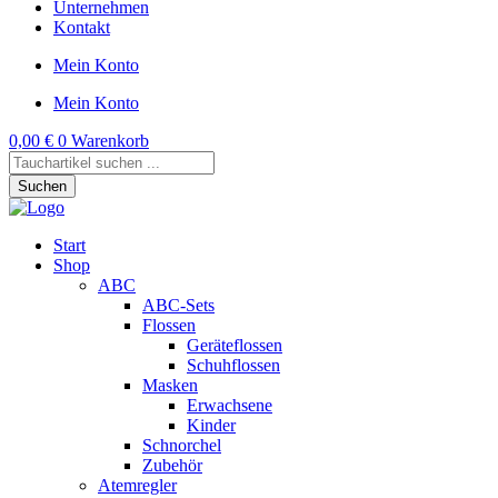
Unternehmen
Kontakt
Mein Konto
Mein Konto
0,00
€
0
Warenkorb
Products
search
Suchen
Start
Shop
ABC
ABC-Sets
Flossen
Geräteflossen
Schuhflossen
Masken
Erwachsene
Kinder
Schnorchel
Zubehör
Atemregler