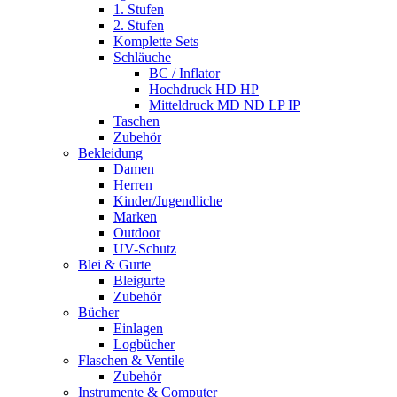
1. Stufen
2. Stufen
Komplette Sets
Schläuche
BC / Inflator
Hochdruck HD HP
Mitteldruck MD ND LP IP
Taschen
Zubehör
Bekleidung
Damen
Herren
Kinder/Jugendliche
Marken
Outdoor
UV-Schutz
Blei & Gurte
Bleigurte
Zubehör
Bücher
Einlagen
Logbücher
Flaschen & Ventile
Zubehör
Instrumente & Computer