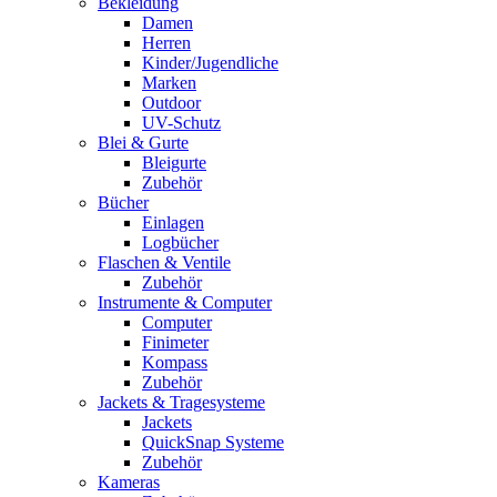
Bekleidung
Damen
Herren
Kinder/Jugendliche
Marken
Outdoor
UV-Schutz
Blei & Gurte
Bleigurte
Zubehör
Bücher
Einlagen
Logbücher
Flaschen & Ventile
Zubehör
Instrumente & Computer
Computer
Finimeter
Kompass
Zubehör
Jackets & Tragesysteme
Jackets
QuickSnap Systeme
Zubehör
Kameras