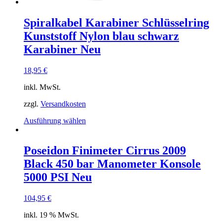
Spiralkabel Karabiner Schlüsselring
Kunststoff Nylon blau schwarz
Karabiner Neu
18,95
€
inkl. MwSt.
zzgl.
Versandkosten
Dieses
Ausführung wählen
Produkt
weist
mehrere
Poseidon Finimeter Cirrus 2009
Varianten
Black 450 bar Manometer Konsole
auf.
Die
5000 PSI Neu
Optionen
können
104,95
€
auf
der
inkl. 19 % MwSt.
Produktseite