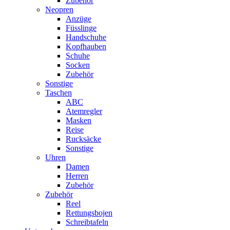
Zubehör
Neopren
Anzüge
Füsslinge
Handschuhe
Kopfhauben
Schuhe
Socken
Zubehör
Sonstige
Taschen
ABC
Atemregler
Masken
Reise
Rucksäcke
Sonstige
Uhren
Damen
Herren
Zubehör
Zubehör
Reel
Rettungsbojen
Schreibtafeln