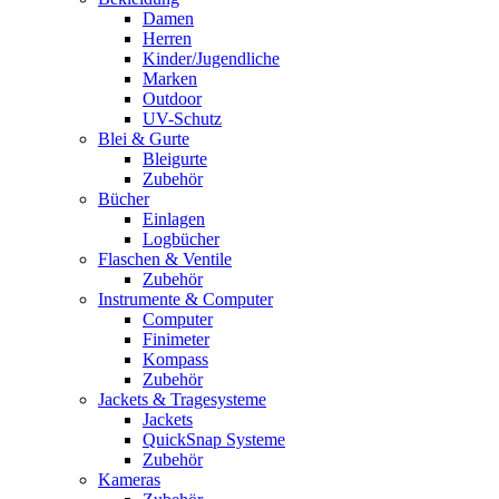
Damen
Herren
Kinder/Jugendliche
Marken
Outdoor
UV-Schutz
Blei & Gurte
Bleigurte
Zubehör
Bücher
Einlagen
Logbücher
Flaschen & Ventile
Zubehör
Instrumente & Computer
Computer
Finimeter
Kompass
Zubehör
Jackets & Tragesysteme
Jackets
QuickSnap Systeme
Zubehör
Kameras