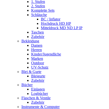
1. Stufen
2. Stufen
Komplette Sets
Schläuche
BC / Inflator
Hochdruck HD HP
Mitteldruck MD ND LP IP
Taschen
Zubehör
Bekleidung
Damen
Herren
Kinder/Jugendliche
Marken
Outdoor
UV-Schutz
Blei & Gurte
Bleigurte
Zubehör
Bücher
Einlagen
Logbücher
Flaschen & Ventile
Zubehör
Instrumente & Computer