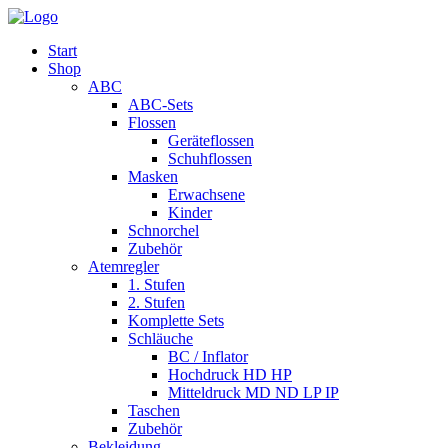
Start
Shop
ABC
ABC-Sets
Flossen
Geräteflossen
Schuhflossen
Masken
Erwachsene
Kinder
Schnorchel
Zubehör
Atemregler
1. Stufen
2. Stufen
Komplette Sets
Schläuche
BC / Inflator
Hochdruck HD HP
Mitteldruck MD ND LP IP
Taschen
Zubehör
Bekleidung