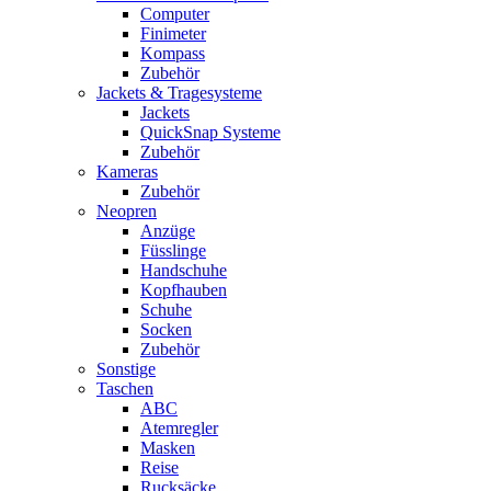
Computer
Finimeter
Kompass
Zubehör
Jackets & Tragesysteme
Jackets
QuickSnap Systeme
Zubehör
Kameras
Zubehör
Neopren
Anzüge
Füsslinge
Handschuhe
Kopfhauben
Schuhe
Socken
Zubehör
Sonstige
Taschen
ABC
Atemregler
Masken
Reise
Rucksäcke