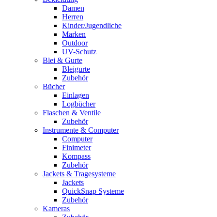
Damen
Herren
Kinder/Jugendliche
Marken
Outdoor
UV-Schutz
Blei & Gurte
Bleigurte
Zubehör
Bücher
Einlagen
Logbücher
Flaschen & Ventile
Zubehör
Instrumente & Computer
Computer
Finimeter
Kompass
Zubehör
Jackets & Tragesysteme
Jackets
QuickSnap Systeme
Zubehör
Kameras