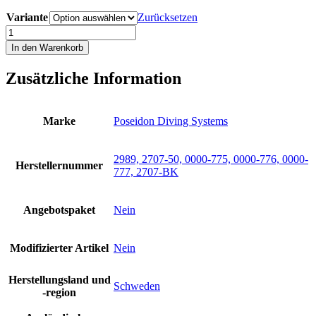
Variante
Zurücksetzen
Poseidon
Jetstream
In den Warenkorb
2.
Stufe
Zusätzliche Information
Deckel
gelb
grün
rot
Marke
Poseidon Diving Systems
blau
grau
schwarz
2989, 2707-50, 0000-775, 0000-776, 0000-
Herstellernummer
2nd
777, 2707-BK
stage
Neu
Menge
Angebotspaket
Nein
Modifizierter Artikel
Nein
Herstellungsland und
Schweden
-region