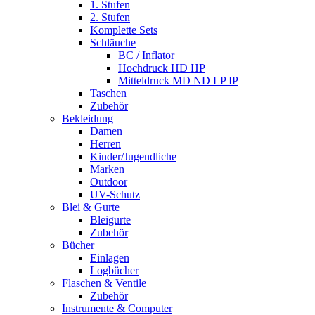
1. Stufen
2. Stufen
Komplette Sets
Schläuche
BC / Inflator
Hochdruck HD HP
Mitteldruck MD ND LP IP
Taschen
Zubehör
Bekleidung
Damen
Herren
Kinder/Jugendliche
Marken
Outdoor
UV-Schutz
Blei & Gurte
Bleigurte
Zubehör
Bücher
Einlagen
Logbücher
Flaschen & Ventile
Zubehör
Instrumente & Computer