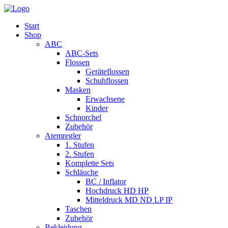
Start
Shop
ABC
ABC-Sets
Flossen
Geräteflossen
Schuhflossen
Masken
Erwachsene
Kinder
Schnorchel
Zubehör
Atemregler
1. Stufen
2. Stufen
Komplette Sets
Schläuche
BC / Inflator
Hochdruck HD HP
Mitteldruck MD ND LP IP
Taschen
Zubehör
Bekleidung