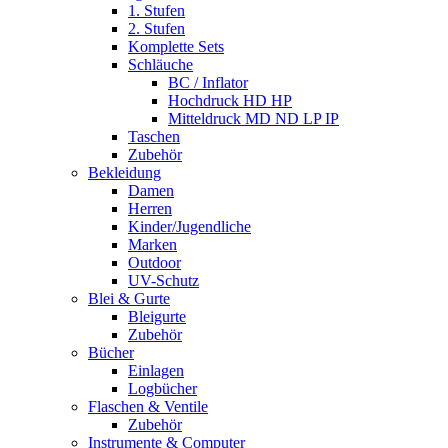
1. Stufen
2. Stufen
Komplette Sets
Schläuche
BC / Inflator
Hochdruck HD HP
Mitteldruck MD ND LP IP
Taschen
Zubehör
Bekleidung
Damen
Herren
Kinder/Jugendliche
Marken
Outdoor
UV-Schutz
Blei & Gurte
Bleigurte
Zubehör
Bücher
Einlagen
Logbücher
Flaschen & Ventile
Zubehör
Instrumente & Computer