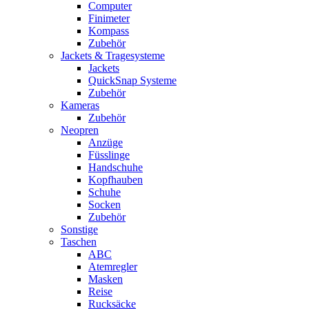
Computer
Finimeter
Kompass
Zubehör
Jackets & Tragesysteme
Jackets
QuickSnap Systeme
Zubehör
Kameras
Zubehör
Neopren
Anzüge
Füsslinge
Handschuhe
Kopfhauben
Schuhe
Socken
Zubehör
Sonstige
Taschen
ABC
Atemregler
Masken
Reise
Rucksäcke