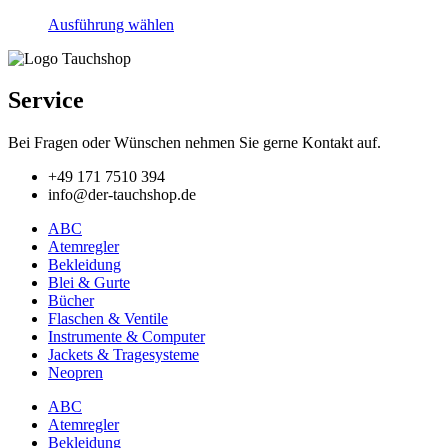
Dieses
Ausführung wählen
Produkt
weist
mehrere
Varianten
Service
auf.
Die
Bei Fragen oder Wünschen nehmen Sie gerne Kontakt auf.
Optionen
können
+49 171 7510 394
auf
info@der-tauchshop.de
der
Produktseite
ABC
gewählt
Atemregler
werden
Bekleidung
Blei & Gurte
Bücher
Flaschen & Ventile
Instrumente & Computer
Jackets & Tragesysteme
Neopren
ABC
Atemregler
Bekleidung