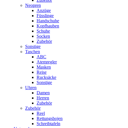
Zubehör
Neopren
Anzüge
Füsslinge
Handschuhe
Kopfhauben
Schuhe
Socken
Zubehör
Sonstige
Taschen
ABC
Atemregler
Masken
Reise
Rucksäcke
Sonstige
Uhren
Damen
Herren
Zubehör
Zubehör
Reel
Rettungsbojen
Schreibtafeln