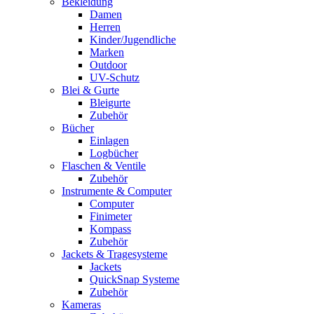
Bekleidung
Damen
Herren
Kinder/Jugendliche
Marken
Outdoor
UV-Schutz
Blei & Gurte
Bleigurte
Zubehör
Bücher
Einlagen
Logbücher
Flaschen & Ventile
Zubehör
Instrumente & Computer
Computer
Finimeter
Kompass
Zubehör
Jackets & Tragesysteme
Jackets
QuickSnap Systeme
Zubehör
Kameras