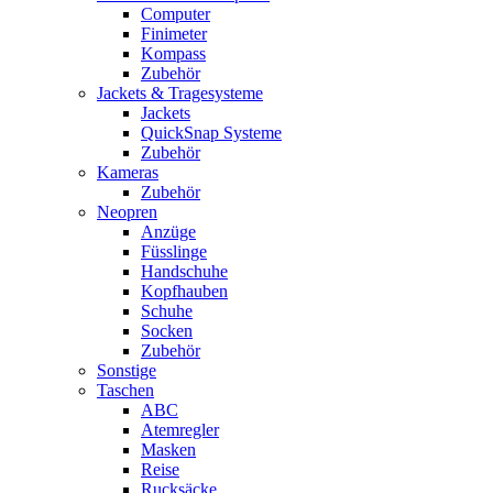
Computer
Finimeter
Kompass
Zubehör
Jackets & Tragesysteme
Jackets
QuickSnap Systeme
Zubehör
Kameras
Zubehör
Neopren
Anzüge
Füsslinge
Handschuhe
Kopfhauben
Schuhe
Socken
Zubehör
Sonstige
Taschen
ABC
Atemregler
Masken
Reise
Rucksäcke