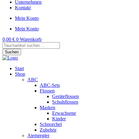
Unternehmen
Kontakt
Mein Konto
Mein Konto
0,00
€
0
Warenkorb
Products
search
Suchen
Start
Shop
ABC
ABC-Sets
Flossen
Geräteflossen
Schuhflossen
Masken
Erwachsene
Kinder
Schnorchel
Zubehör
Atemregler