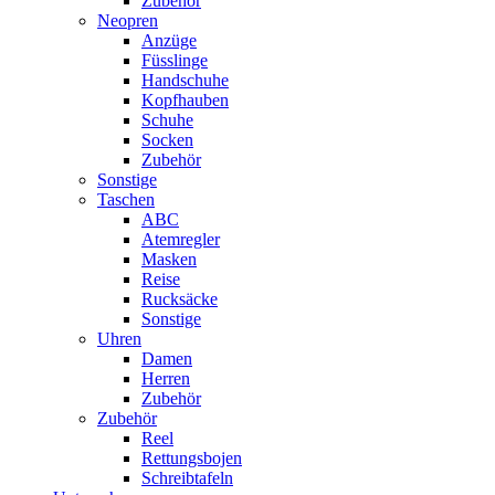
Zubehör
Neopren
Anzüge
Füsslinge
Handschuhe
Kopfhauben
Schuhe
Socken
Zubehör
Sonstige
Taschen
ABC
Atemregler
Masken
Reise
Rucksäcke
Sonstige
Uhren
Damen
Herren
Zubehör
Zubehör
Reel
Rettungsbojen
Schreibtafeln