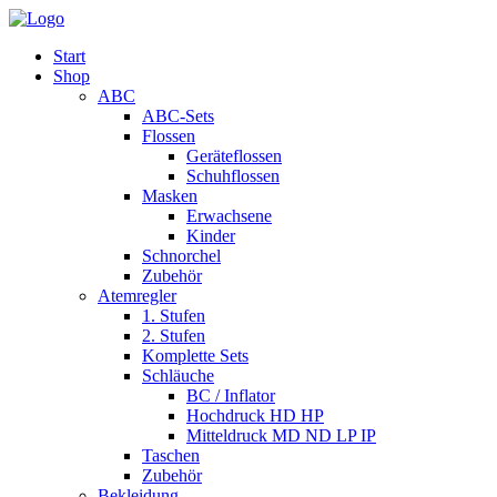
Start
Shop
ABC
ABC-Sets
Flossen
Geräteflossen
Schuhflossen
Masken
Erwachsene
Kinder
Schnorchel
Zubehör
Atemregler
1. Stufen
2. Stufen
Komplette Sets
Schläuche
BC / Inflator
Hochdruck HD HP
Mitteldruck MD ND LP IP
Taschen
Zubehör
Bekleidung