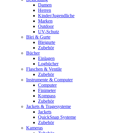
Damen
Herren
Kinder/Jugendliche
Marken
Outdoor
UV-Schutz
Blei & Gurte
Bleigurte
Zubehör
Bücher
Einlagen
Logbücher
Flaschen & Ventile
Zubehör
Instrumente & Computer
Computer
Finimeter
Kompass
Zubehör
Jackets & Tragesysteme
Jackets
QuickSnap Systeme
Zubehör
Kameras