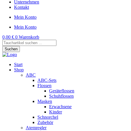
Unternehmen
Kontakt
Mein Konto
Mein Konto
0,00
€
0
Warenkorb
Products
search
Suchen
Start
Shop
ABC
ABC-Sets
Flossen
Geräteflossen
Schuhflossen
Masken
Erwachsene
Kinder
Schnorchel
Zubehör
Atemregler