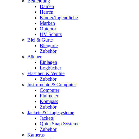
Bekleidung
Damen
Herren
Kinder/Jugendliche
Marken
Outdoor
UV-Schutz
Blei & Gurte
Bleigurte
Zubehör
Bücher
Einlagen
Logbücher
Flaschen & Ventile
Zubehör
Instrumente & Computer
Computer
Finimeter
Kompass
Zubehör
Jackets & Tragesysteme
Jackets
QuickSnap Systeme
Zubehör
Kameras