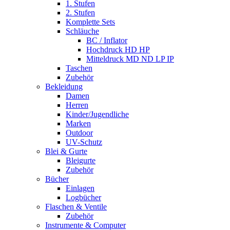
1. Stufen
2. Stufen
Komplette Sets
Schläuche
BC / Inflator
Hochdruck HD HP
Mitteldruck MD ND LP IP
Taschen
Zubehör
Bekleidung
Damen
Herren
Kinder/Jugendliche
Marken
Outdoor
UV-Schutz
Blei & Gurte
Bleigurte
Zubehör
Bücher
Einlagen
Logbücher
Flaschen & Ventile
Zubehör
Instrumente & Computer