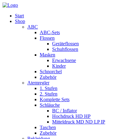
Start
Shop
ABC
ABC-Sets
Flossen
Geräteflossen
Schuhflossen
Masken
Erwachsene
Kinder
Schnorchel
Zubehör
Atemregler
1. Stufen
2. Stufen
Komplette Sets
Schläuche
BC / Inflator
Hochdruck HD HP
Mitteldruck MD ND LP IP
Taschen
Zubehör
Bekleidung