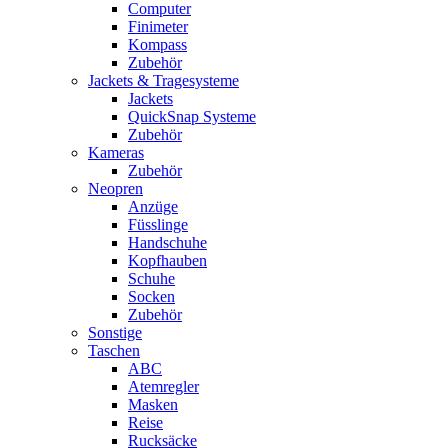
Computer
Finimeter
Kompass
Zubehör
Jackets & Tragesysteme
Jackets
QuickSnap Systeme
Zubehör
Kameras
Zubehör
Neopren
Anzüge
Füsslinge
Handschuhe
Kopfhauben
Schuhe
Socken
Zubehör
Sonstige
Taschen
ABC
Atemregler
Masken
Reise
Rucksäcke