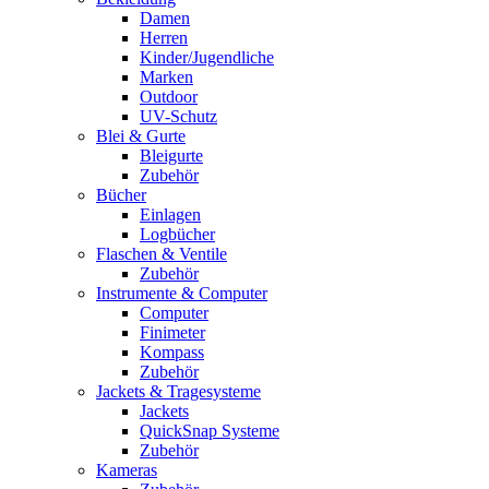
Damen
Herren
Kinder/Jugendliche
Marken
Outdoor
UV-Schutz
Blei & Gurte
Bleigurte
Zubehör
Bücher
Einlagen
Logbücher
Flaschen & Ventile
Zubehör
Instrumente & Computer
Computer
Finimeter
Kompass
Zubehör
Jackets & Tragesysteme
Jackets
QuickSnap Systeme
Zubehör
Kameras