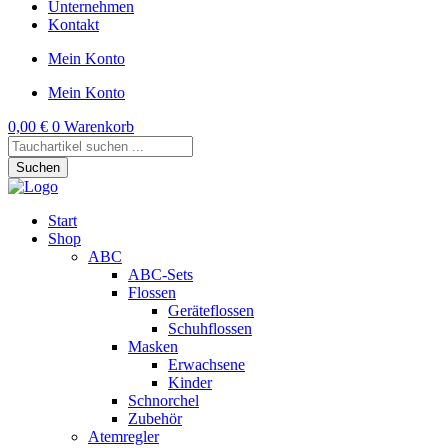
Unternehmen
Kontakt
Mein Konto
Mein Konto
0,00
€
0
Warenkorb
Products
search
Suchen
Start
Shop
ABC
ABC-Sets
Flossen
Geräteflossen
Schuhflossen
Masken
Erwachsene
Kinder
Schnorchel
Zubehör
Atemregler