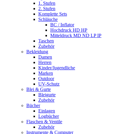
1. Stufen
2. Stufen
Komplette Sets
Schläuche
BC / Inflator
Hochdruck HD HP
Mitteldruck MD ND LP IP
Taschen
Zubehör
Bekleidung
Damen
Herren
Kinder/Jugendliche
Marken
Outdoor
UV-Schutz
Blei & Gurte
Bleigurte
Zubehör
Bücher
Einlagen
Logbücher
Flaschen & Ventile
Zubehör
Instrumente & Computer