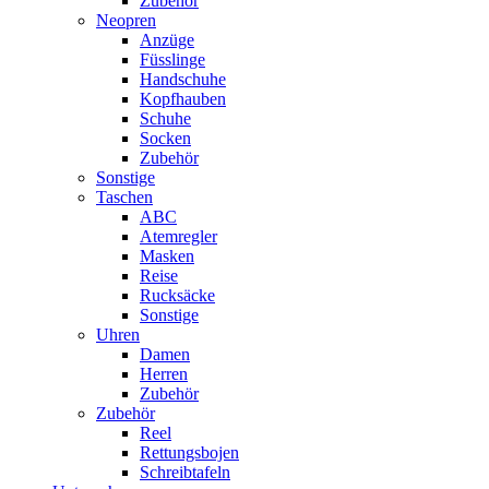
Zubehör
Neopren
Anzüge
Füsslinge
Handschuhe
Kopfhauben
Schuhe
Socken
Zubehör
Sonstige
Taschen
ABC
Atemregler
Masken
Reise
Rucksäcke
Sonstige
Uhren
Damen
Herren
Zubehör
Zubehör
Reel
Rettungsbojen
Schreibtafeln