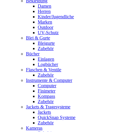
Bekleidung
Damen
Herren
Kinder/Jugendliche
Marken
Outdoor
UV-Schutz
Blei & Gurte
Bleigurte
Zubehör
Bücher
Einlagen
Logbücher
Flaschen & Ventile
Zubehör
Instrumente & Computer
Computer
Finimeter
Kompass
Zubehör
Jackets & Tragesysteme
Jackets
QuickSnap Systeme
Zubehör
Kameras