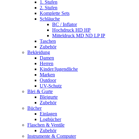
1. Stufen
2. Stufen
Komplette Sets
Schläuche
BC / Inflator
Hochdruck HD HP
Mitteldruck MD ND LP IP
Taschen
Zubehör
Bekleidung
Damen
Herren
Kinder/Jugendliche
Marken
Outdoor
UV-Schutz
Blei & Gurte
Bleigurte
Zubehör
Bücher
Einlagen
Logbücher
Flaschen & Ventile
Zubehör
Instrumente & Computer