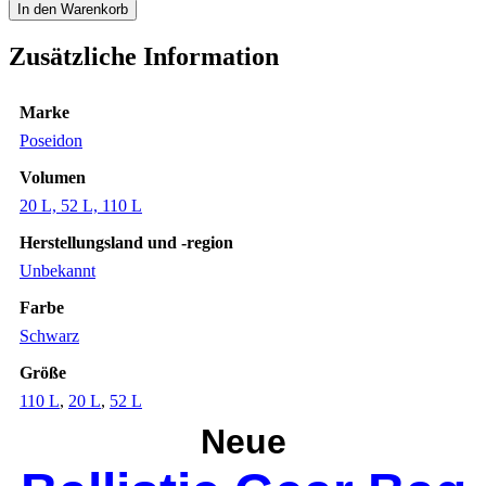
Ballistic
In den Warenkorb
Gear
Bag
Zusätzliche Information
black
20
52
Marke
110
L
Poseidon
Ausrüstung
Volumen
Tasche
wasserdicht
20 L, 52 L, 110 L
1680
Menge
Herstellungsland und -region
Unbekannt
Farbe
Schwarz
Größe
110 L
,
20 L
,
52 L
Neue