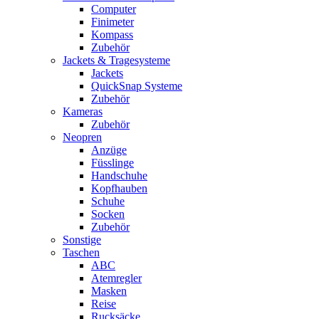
Computer
Finimeter
Kompass
Zubehör
Jackets & Tragesysteme
Jackets
QuickSnap Systeme
Zubehör
Kameras
Zubehör
Neopren
Anzüge
Füsslinge
Handschuhe
Kopfhauben
Schuhe
Socken
Zubehör
Sonstige
Taschen
ABC
Atemregler
Masken
Reise
Rucksäcke