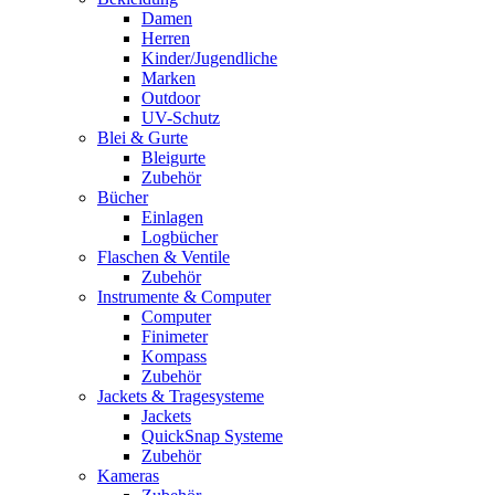
Damen
Herren
Kinder/Jugendliche
Marken
Outdoor
UV-Schutz
Blei & Gurte
Bleigurte
Zubehör
Bücher
Einlagen
Logbücher
Flaschen & Ventile
Zubehör
Instrumente & Computer
Computer
Finimeter
Kompass
Zubehör
Jackets & Tragesysteme
Jackets
QuickSnap Systeme
Zubehör
Kameras