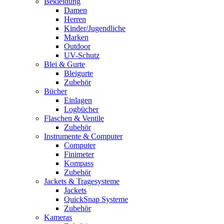
Bekleidung
Damen
Herren
Kinder/Jugendliche
Marken
Outdoor
UV-Schutz
Blei & Gurte
Bleigurte
Zubehör
Bücher
Einlagen
Logbücher
Flaschen & Ventile
Zubehör
Instrumente & Computer
Computer
Finimeter
Kompass
Zubehör
Jackets & Tragesysteme
Jackets
QuickSnap Systeme
Zubehör
Kameras