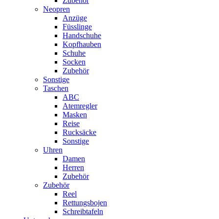
Zubehör
Neopren
Anzüge
Füsslinge
Handschuhe
Kopfhauben
Schuhe
Socken
Zubehör
Sonstige
Taschen
ABC
Atemregler
Masken
Reise
Rucksäcke
Sonstige
Uhren
Damen
Herren
Zubehör
Zubehör
Reel
Rettungsbojen
Schreibtafeln