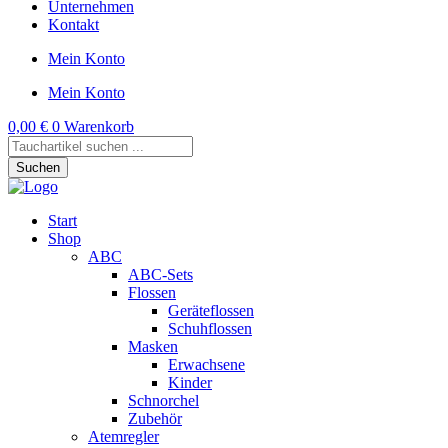
Unternehmen
Kontakt
Mein Konto
Mein Konto
0,00
€
0
Warenkorb
Products
search
Suchen
Start
Shop
ABC
ABC-Sets
Flossen
Geräteflossen
Schuhflossen
Masken
Erwachsene
Kinder
Schnorchel
Zubehör
Atemregler