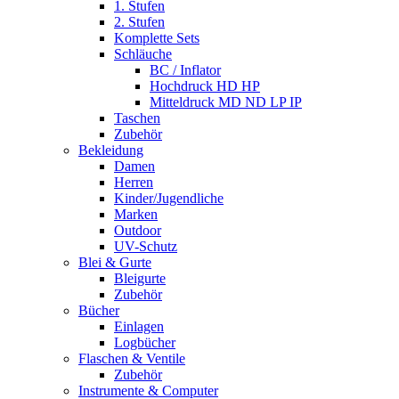
1. Stufen
2. Stufen
Komplette Sets
Schläuche
BC / Inflator
Hochdruck HD HP
Mitteldruck MD ND LP IP
Taschen
Zubehör
Bekleidung
Damen
Herren
Kinder/Jugendliche
Marken
Outdoor
UV-Schutz
Blei & Gurte
Bleigurte
Zubehör
Bücher
Einlagen
Logbücher
Flaschen & Ventile
Zubehör
Instrumente & Computer