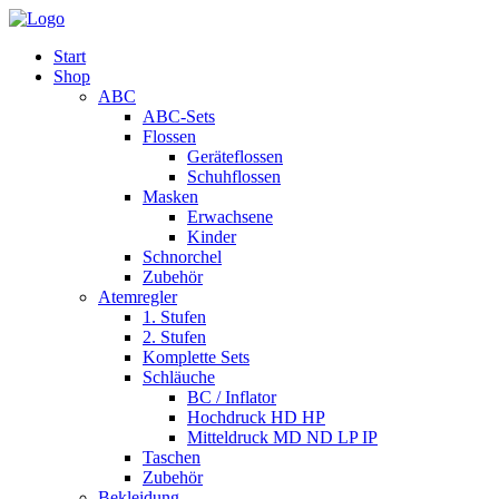
Start
Shop
ABC
ABC-Sets
Flossen
Geräteflossen
Schuhflossen
Masken
Erwachsene
Kinder
Schnorchel
Zubehör
Atemregler
1. Stufen
2. Stufen
Komplette Sets
Schläuche
BC / Inflator
Hochdruck HD HP
Mitteldruck MD ND LP IP
Taschen
Zubehör
Bekleidung