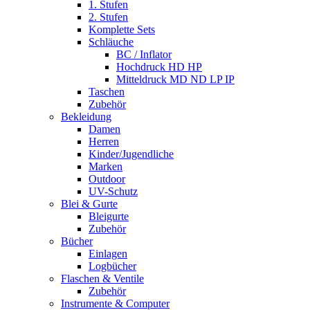
1. Stufen
2. Stufen
Komplette Sets
Schläuche
BC / Inflator
Hochdruck HD HP
Mitteldruck MD ND LP IP
Taschen
Zubehör
Bekleidung
Damen
Herren
Kinder/Jugendliche
Marken
Outdoor
UV-Schutz
Blei & Gurte
Bleigurte
Zubehör
Bücher
Einlagen
Logbücher
Flaschen & Ventile
Zubehör
Instrumente & Computer