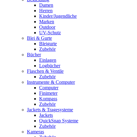
Damen
Herren
Kinder/Jugendliche
Marken
Outdoor
UV-Schutz
Blei & Gurte
Bleigurte
Zubehör
Bücher
Einlagen
Logbücher
Flaschen & Ventile
Zubehör
Instrumente & Computer
Computer
Finimeter
Kompass
Zubehör
Jackets & Tragesysteme
Jackets
QuickSnap Systeme
Zubehör
Kameras