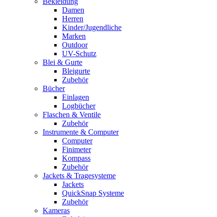
Bekleidung
Damen
Herren
Kinder/Jugendliche
Marken
Outdoor
UV-Schutz
Blei & Gurte
Bleigurte
Zubehör
Bücher
Einlagen
Logbücher
Flaschen & Ventile
Zubehör
Instrumente & Computer
Computer
Finimeter
Kompass
Zubehör
Jackets & Tragesysteme
Jackets
QuickSnap Systeme
Zubehör
Kameras