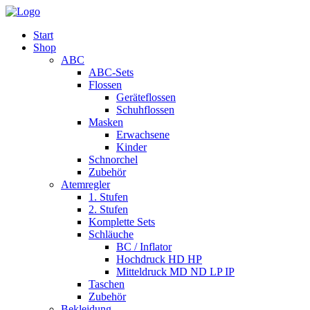
Start
Shop
ABC
ABC-Sets
Flossen
Geräteflossen
Schuhflossen
Masken
Erwachsene
Kinder
Schnorchel
Zubehör
Atemregler
1. Stufen
2. Stufen
Komplette Sets
Schläuche
BC / Inflator
Hochdruck HD HP
Mitteldruck MD ND LP IP
Taschen
Zubehör
Bekleidung