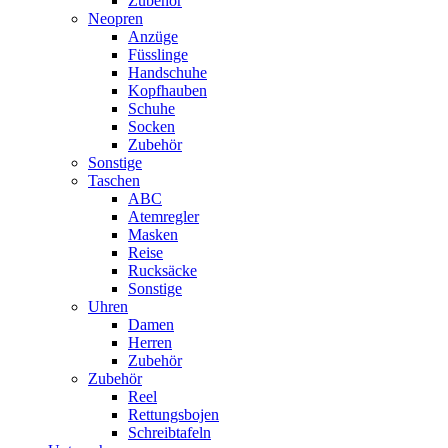
Zubehör
Neopren
Anzüge
Füsslinge
Handschuhe
Kopfhauben
Schuhe
Socken
Zubehör
Sonstige
Taschen
ABC
Atemregler
Masken
Reise
Rucksäcke
Sonstige
Uhren
Damen
Herren
Zubehör
Zubehör
Reel
Rettungsbojen
Schreibtafeln