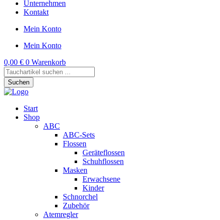
Unternehmen
Kontakt
Mein Konto
Mein Konto
0,00
€
0
Warenkorb
Products
search
Suchen
Start
Shop
ABC
ABC-Sets
Flossen
Geräteflossen
Schuhflossen
Masken
Erwachsene
Kinder
Schnorchel
Zubehör
Atemregler