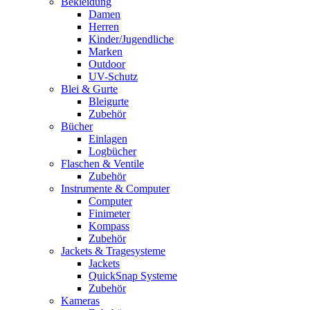
Bekleidung
Damen
Herren
Kinder/Jugendliche
Marken
Outdoor
UV-Schutz
Blei & Gurte
Bleigurte
Zubehör
Bücher
Einlagen
Logbücher
Flaschen & Ventile
Zubehör
Instrumente & Computer
Computer
Finimeter
Kompass
Zubehör
Jackets & Tragesysteme
Jackets
QuickSnap Systeme
Zubehör
Kameras