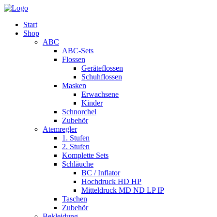
Start
Shop
ABC
ABC-Sets
Flossen
Geräteflossen
Schuhflossen
Masken
Erwachsene
Kinder
Schnorchel
Zubehör
Atemregler
1. Stufen
2. Stufen
Komplette Sets
Schläuche
BC / Inflator
Hochdruck HD HP
Mitteldruck MD ND LP IP
Taschen
Zubehör
Bekleidung