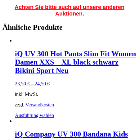
Achten Sie bitte auch auf unsere anderen
Auktionen.
Ähnliche Produkte
iQ UV 300 Hot Pants Slim Fit Women
Damen XXS – XL black schwarz
Bikini Sport Neu
23,50
€
–
24,50
€
inkl. MwSt.
zzgl.
Versandkosten
Dieses
Ausführung wählen
Produkt
weist
mehrere
iQ Company UV 300 Bandana Kids
Varianten