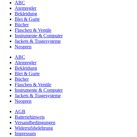
Produktseite
ABC
gewählt
Atemregler
werden
Bekleidung
Blei & Gurte
Bücher
Flaschen & Ventile
Instrumente & Computer
Jackets & Tragesysteme
Neopren
ABC
Atemregler
Bekleidung
Blei & Gurte
Bücher
Flaschen & Ventile
Instrumente & Computer
Jackets & Tragesysteme
Neopren
AGB
Batteriehinweis
Versandbedingungen
Widerrufsbelehrung
Impressum