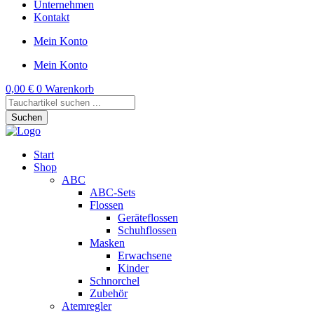
Unternehmen
Kontakt
Mein Konto
Mein Konto
0,00
€
0
Warenkorb
Products
search
Suchen
Start
Shop
ABC
ABC-Sets
Flossen
Geräteflossen
Schuhflossen
Masken
Erwachsene
Kinder
Schnorchel
Zubehör
Atemregler