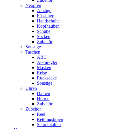
Zubehör
Neopren
Anzüge
Füsslinge
Handschuhe
Kopfhauben
Schuhe
Socken
Zubehör
Sonstige
Taschen
ABC
Atemregler
Masken
Reise
Rucksäcke
Sonstige
Uhren
Damen
Herren
Zubehör
Zubehör
Reel
Rettungsbojen
Schreibtafeln