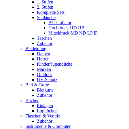
1. Stufen
2. Stufen
Komplette Sets
Schläuche
BC / Inflator
Hochdruck HD HP
Mitteldruck MD ND LP IP
Taschen
Zubehör
Bekleidung
Damen
Herren
Kinder/Jugendliche
Marken
Outdoor
UV-Schutz
Blei & Gurte
Bleigurte
Zubehör
Bücher
Einlagen
Logbücher
Flaschen & Ventile
Zubehör
Instrumente & Computer