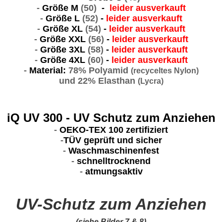
-
Größe M
(50)
-
leider ausverkauft
-
Größe L
(52)
-
leider ausverkauft
-
Größe XL
(54)
-
leider ausverkauft
-
Größe XXL
(56)
-
leider ausverkauft
-
Größe 3XL
(58)
-
leider ausverkauft
-
Größe 4XL
(60)
-
leider ausverkauft
-
Material:
78% Polyamid
(recyceltes Nylon)
und 22% Elasthan
(Lycra)
iQ UV 300 - UV Schutz zum Anziehen
-
OEKO-TEX 100 zertifiziert
-
TÜV geprüft und sicher
-
Waschmaschinenfest
-
schnelltrocknend
-
atmungsaktiv
UV-Schutz zum Anziehen
(siehe Bilder 7 & 8)