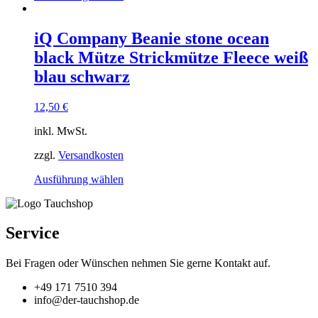
Produkt
weist
mehrere
iQ Company Beanie stone ocean
Varianten
black Mütze Strickmütze Fleece weiß
auf.
Die
blau schwarz
Optionen
können
12,50
€
auf
der
inkl. MwSt.
Produktseite
gewählt
zzgl.
Versandkosten
werden
Dieses
Ausführung wählen
Produkt
weist
mehrere
Varianten
Service
auf.
Die
Bei Fragen oder Wünschen nehmen Sie gerne Kontakt auf.
Optionen
können
+49 171 7510 394
auf
info@der-tauchshop.de
der