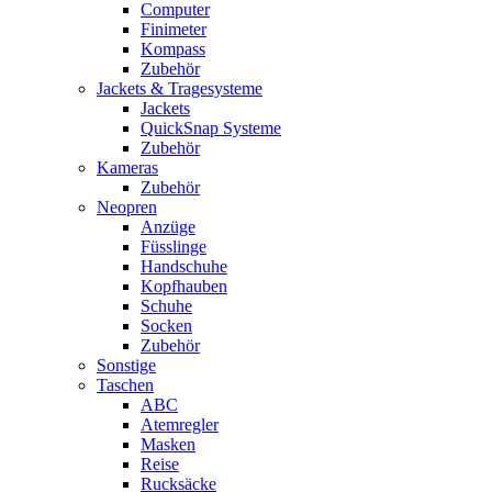
Computer
Finimeter
Kompass
Zubehör
Jackets & Tragesysteme
Jackets
QuickSnap Systeme
Zubehör
Kameras
Zubehör
Neopren
Anzüge
Füsslinge
Handschuhe
Kopfhauben
Schuhe
Socken
Zubehör
Sonstige
Taschen
ABC
Atemregler
Masken
Reise
Rucksäcke