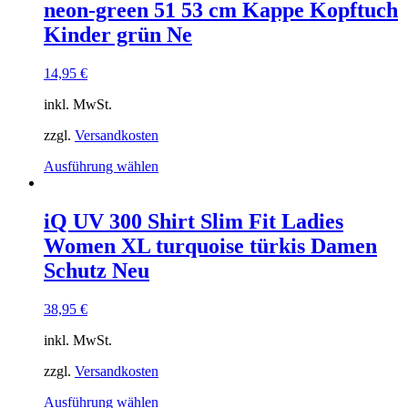
neon-green 51 53 cm Kappe Kopftuch
auf.
Die
Kinder grün Ne
Optionen
können
14,95
€
auf
der
inkl. MwSt.
Produktseite
gewählt
zzgl.
Versandkosten
werden
Dieses
Ausführung wählen
Produkt
weist
mehrere
iQ UV 300 Shirt Slim Fit Ladies
Varianten
Women XL turquoise türkis Damen
auf.
Die
Schutz Neu
Optionen
können
38,95
€
auf
der
inkl. MwSt.
Produktseite
gewählt
zzgl.
Versandkosten
werden
Dieses
Ausführung wählen