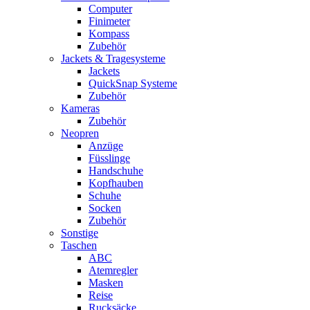
Computer
Finimeter
Kompass
Zubehör
Jackets & Tragesysteme
Jackets
QuickSnap Systeme
Zubehör
Kameras
Zubehör
Neopren
Anzüge
Füsslinge
Handschuhe
Kopfhauben
Schuhe
Socken
Zubehör
Sonstige
Taschen
ABC
Atemregler
Masken
Reise
Rucksäcke