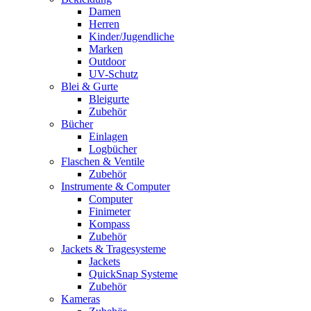
Damen
Herren
Kinder/Jugendliche
Marken
Outdoor
UV-Schutz
Blei & Gurte
Bleigurte
Zubehör
Bücher
Einlagen
Logbücher
Flaschen & Ventile
Zubehör
Instrumente & Computer
Computer
Finimeter
Kompass
Zubehör
Jackets & Tragesysteme
Jackets
QuickSnap Systeme
Zubehör
Kameras