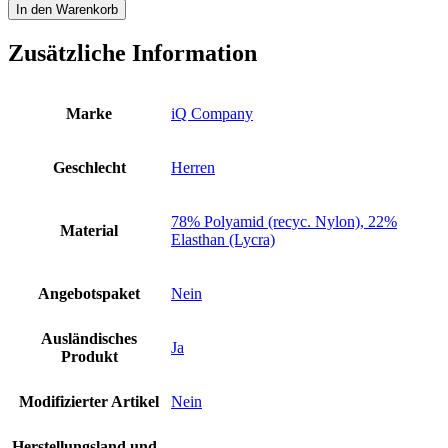
UV
In den Warenkorb
300
Shirt
Zusätzliche Information
Loose
Fit
Men
Herren
Marke
iQ Company
S
olive
grün
Geschlecht
Herren
Schutz
Bekleidung
Neu
78% Polyamid (recyc. Nylon), 22%
Material
Menge
Elasthan (Lycra)
Angebotspaket
Nein
Ausländisches
Ja
Produkt
Modifizierter Artikel
Nein
Herstellungsland und -