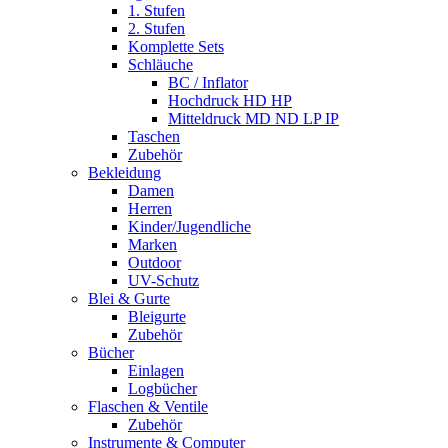
1. Stufen
2. Stufen
Komplette Sets
Schläuche
BC / Inflator
Hochdruck HD HP
Mitteldruck MD ND LP IP
Taschen
Zubehör
Bekleidung
Damen
Herren
Kinder/Jugendliche
Marken
Outdoor
UV-Schutz
Blei & Gurte
Bleigurte
Zubehör
Bücher
Einlagen
Logbücher
Flaschen & Ventile
Zubehör
Instrumente & Computer