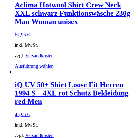
Aclima Hotwool Shirt Crew Neck
XXL schwarz Funktionswäsche 230g
Man Woman unisex
67,95
€
inkl. MwSt.
zzgl.
Versandkosten
Dieses
Ausführung wählen
Produkt
weist
mehrere
iQ UV 50+ Shirt Loose Fit Herren
Varianten
1994 S – 4XL rot Schutz Bekleidung
auf.
Die
red Men
Optionen
können
45,95
€
auf
der
inkl. MwSt.
Produktseite
gewählt
zzgl.
Versandkosten
werden