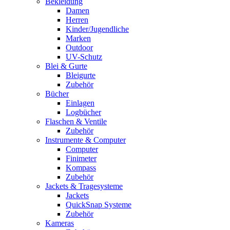
Bekleidung
Damen
Herren
Kinder/Jugendliche
Marken
Outdoor
UV-Schutz
Blei & Gurte
Bleigurte
Zubehör
Bücher
Einlagen
Logbücher
Flaschen & Ventile
Zubehör
Instrumente & Computer
Computer
Finimeter
Kompass
Zubehör
Jackets & Tragesysteme
Jackets
QuickSnap Systeme
Zubehör
Kameras