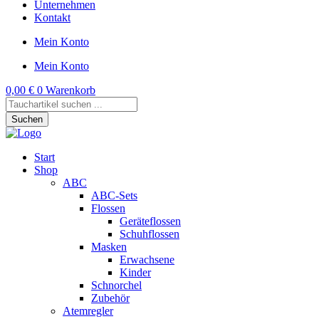
Unternehmen
Kontakt
Mein Konto
Mein Konto
0,00
€
0
Warenkorb
Products
search
Suchen
Start
Shop
ABC
ABC-Sets
Flossen
Geräteflossen
Schuhflossen
Masken
Erwachsene
Kinder
Schnorchel
Zubehör
Atemregler