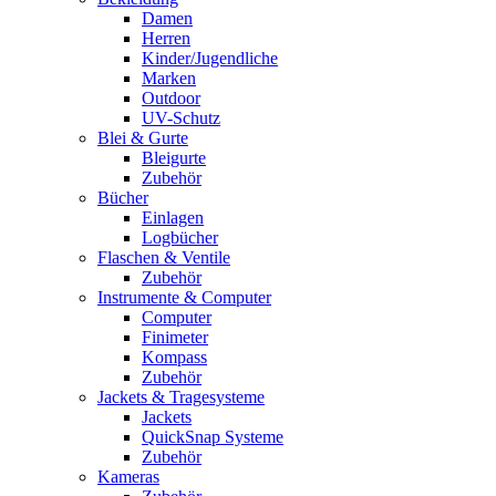
Damen
Herren
Kinder/Jugendliche
Marken
Outdoor
UV-Schutz
Blei & Gurte
Bleigurte
Zubehör
Bücher
Einlagen
Logbücher
Flaschen & Ventile
Zubehör
Instrumente & Computer
Computer
Finimeter
Kompass
Zubehör
Jackets & Tragesysteme
Jackets
QuickSnap Systeme
Zubehör
Kameras