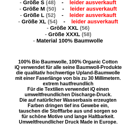
-
Größe S
(48)
-
leider ausverkauft
-
Größe M
(50)
-
leider ausverkauft
-
Größe L
(52)
-
leider ausverkauft
-
Größe XL
(54)
-
leider ausverkauft
-
Größe XXL
(56)
-
Größe XXXL
(58)
-
Material 100% Baumwolle
100% Bio Baumwolle, 100% Organic Cotton
iQ verwendet für alle seine Baumwoll-Produkte
die qualitativ hochwertige Upland-Baumwolle
mit einer Faserlänge von bis zu 30 Millimetern.
extrem hautfreundlich
Für die Textilien verwendet iQ einen
umweltfreundlichen Discharge-Druck.
Die auf natürlicher Wasserbasis erzeugten
Farben dringen tief ins Gewebe ein,
tauschen die Stofffarbe aus und sorgen so
für schöne Motive und lange Haltbarkeit.
Umweltfreundlicher Druck Made in Europe.