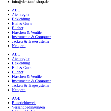
info@der-tauchshop.de
der
Produktseite
ABC
gewählt
Atemregler
werden
Bekleidung
Blei & Gurte
Bücher
Flaschen & Ventile
Instrumente & Computer
Jackets & Tragesysteme
Neopren
ABC
Atemregler
Bekleidung
Blei & Gurte
Bücher
Flaschen & Ventile
Instrumente & Computer
Jackets & Tragesysteme
Neopren
AGB
Batteriehinweis
Versandbedingungen