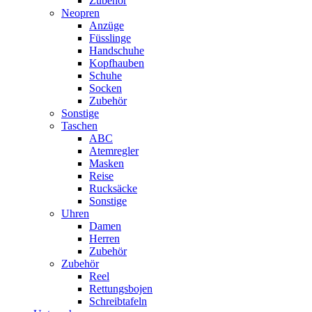
Zubehör
Neopren
Anzüge
Füsslinge
Handschuhe
Kopfhauben
Schuhe
Socken
Zubehör
Sonstige
Taschen
ABC
Atemregler
Masken
Reise
Rucksäcke
Sonstige
Uhren
Damen
Herren
Zubehör
Zubehör
Reel
Rettungsbojen
Schreibtafeln