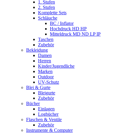
1. Stufen
2. Stufen
Komplette Sets
Schläuche
BC / Inflator
Hochdruck HD HP
Mitteldruck MD ND LP IP
Taschen
Zubehör
Bekleidung
Damen
Herren
Kinder/Jugendliche
Marken
Outdoor
UV-Schutz
Blei & Gurte
Bleigurte
Zubehör
Bücher
Einlagen
Logbücher
Flaschen & Ventile
Zubehör
Instrumente & Computer