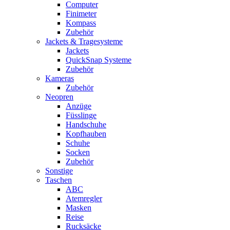
Computer
Finimeter
Kompass
Zubehör
Jackets & Tragesysteme
Jackets
QuickSnap Systeme
Zubehör
Kameras
Zubehör
Neopren
Anzüge
Füsslinge
Handschuhe
Kopfhauben
Schuhe
Socken
Zubehör
Sonstige
Taschen
ABC
Atemregler
Masken
Reise
Rucksäcke