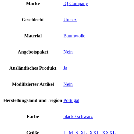
Later
Marke
iQ Company
XXL
XXXL
black
Geschlecht
Unisex
schwarz
Company
Neu
Material
Baumwolle
Menge
Angebotspaket
Nein
Ausländisches Produkt
Ja
Modifizierter Artikel
Nein
Herstellungsland und -region
Portugal
Farbe
black / schwarz
Größe
L
,
M
,
S
,
XL
,
XXL
,
XXXL