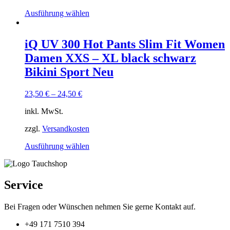
Dieses
Ausführung wählen
Produkt
weist
mehrere
iQ UV 300 Hot Pants Slim Fit Women
Varianten
Damen XXS – XL black schwarz
auf.
Die
Bikini Sport Neu
Optionen
können
23,50
€
–
24,50
€
auf
der
inkl. MwSt.
Produktseite
gewählt
zzgl.
Versandkosten
werden
Dieses
Ausführung wählen
Produkt
weist
mehrere
Varianten
Service
auf.
Die
Bei Fragen oder Wünschen nehmen Sie gerne Kontakt auf.
Optionen
können
+49 171 7510 394
auf