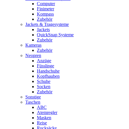
Computer
Finimeter
Kompass
Zubehör
Jackets & Tragesysteme
Jackets
QuickSnap Systeme
Zubehör
Kameras
Zubehör
Neopren
Anzüge
Füsslinge
Handschuhe
Kopfhauben
Schuhe
Socken
Zubehör
Sonstige
Taschen
ABC
Atemregler
Masken
Reise
Rucksäcke