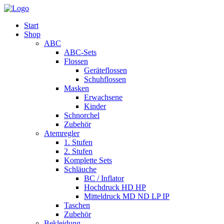
Start
Shop
ABC
ABC-Sets
Flossen
Geräteflossen
Schuhflossen
Masken
Erwachsene
Kinder
Schnorchel
Zubehör
Atemregler
1. Stufen
2. Stufen
Komplette Sets
Schläuche
BC / Inflator
Hochdruck HD HP
Mitteldruck MD ND LP IP
Taschen
Zubehör
Bekleidung