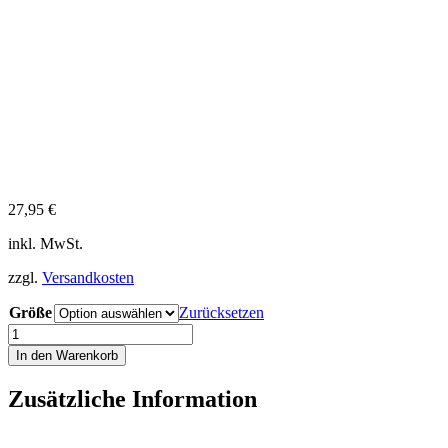
27,95
€
inkl. MwSt.
zzgl.
Versandkosten
Größe
Zurücksetzen
iQ
Classic
In den Warenkorb
T-
Shirt
Zusätzliche Information
Dive
Now
Work