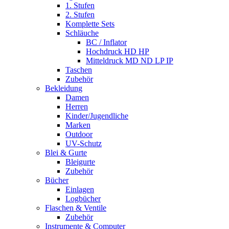
1. Stufen
2. Stufen
Komplette Sets
Schläuche
BC / Inflator
Hochdruck HD HP
Mitteldruck MD ND LP IP
Taschen
Zubehör
Bekleidung
Damen
Herren
Kinder/Jugendliche
Marken
Outdoor
UV-Schutz
Blei & Gurte
Bleigurte
Zubehör
Bücher
Einlagen
Logbücher
Flaschen & Ventile
Zubehör
Instrumente & Computer