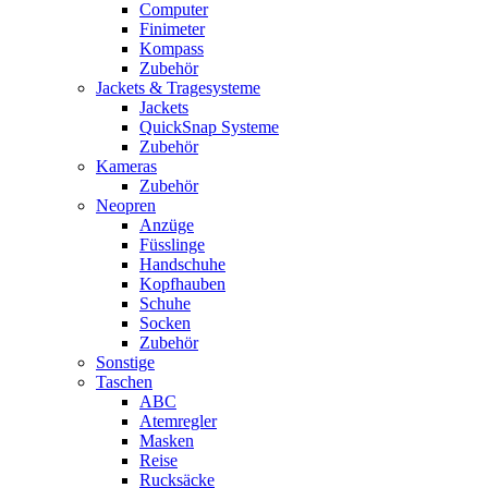
Computer
Finimeter
Kompass
Zubehör
Jackets & Tragesysteme
Jackets
QuickSnap Systeme
Zubehör
Kameras
Zubehör
Neopren
Anzüge
Füsslinge
Handschuhe
Kopfhauben
Schuhe
Socken
Zubehör
Sonstige
Taschen
ABC
Atemregler
Masken
Reise
Rucksäcke