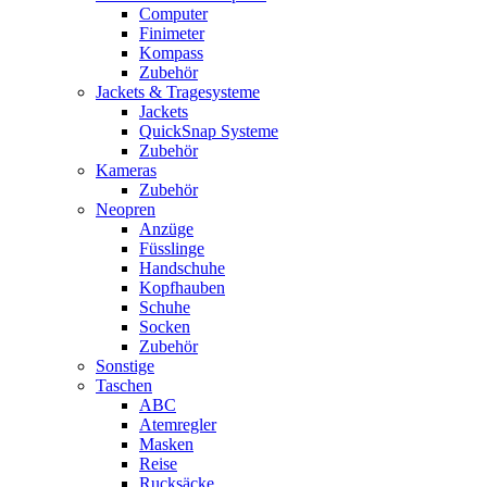
Computer
Finimeter
Kompass
Zubehör
Jackets & Tragesysteme
Jackets
QuickSnap Systeme
Zubehör
Kameras
Zubehör
Neopren
Anzüge
Füsslinge
Handschuhe
Kopfhauben
Schuhe
Socken
Zubehör
Sonstige
Taschen
ABC
Atemregler
Masken
Reise
Rucksäcke