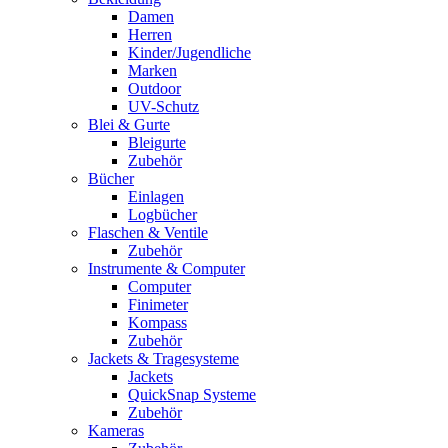
Damen
Herren
Kinder/Jugendliche
Marken
Outdoor
UV-Schutz
Blei & Gurte
Bleigurte
Zubehör
Bücher
Einlagen
Logbücher
Flaschen & Ventile
Zubehör
Instrumente & Computer
Computer
Finimeter
Kompass
Zubehör
Jackets & Tragesysteme
Jackets
QuickSnap Systeme
Zubehör
Kameras