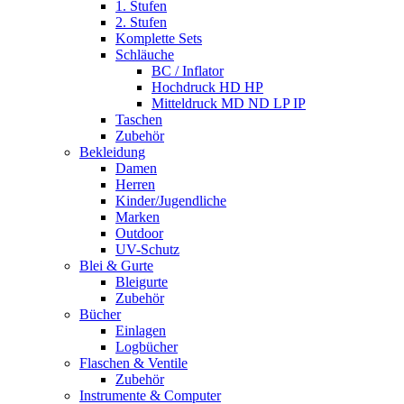
1. Stufen
2. Stufen
Komplette Sets
Schläuche
BC / Inflator
Hochdruck HD HP
Mitteldruck MD ND LP IP
Taschen
Zubehör
Bekleidung
Damen
Herren
Kinder/Jugendliche
Marken
Outdoor
UV-Schutz
Blei & Gurte
Bleigurte
Zubehör
Bücher
Einlagen
Logbücher
Flaschen & Ventile
Zubehör
Instrumente & Computer