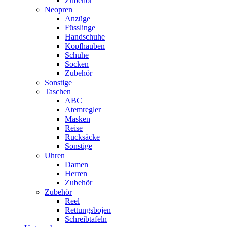
Zubehör
Neopren
Anzüge
Füsslinge
Handschuhe
Kopfhauben
Schuhe
Socken
Zubehör
Sonstige
Taschen
ABC
Atemregler
Masken
Reise
Rucksäcke
Sonstige
Uhren
Damen
Herren
Zubehör
Zubehör
Reel
Rettungsbojen
Schreibtafeln