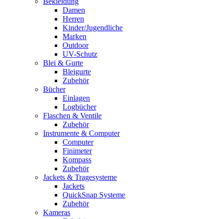
Bekleidung
Damen
Herren
Kinder/Jugendliche
Marken
Outdoor
UV-Schutz
Blei & Gurte
Bleigurte
Zubehör
Bücher
Einlagen
Logbücher
Flaschen & Ventile
Zubehör
Instrumente & Computer
Computer
Finimeter
Kompass
Zubehör
Jackets & Tragesysteme
Jackets
QuickSnap Systeme
Zubehör
Kameras