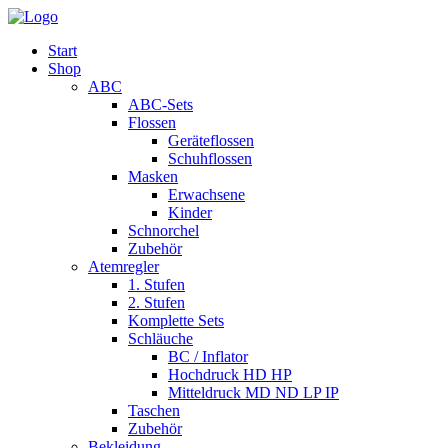
Start
Shop
ABC
ABC-Sets
Flossen
Geräteflossen
Schuhflossen
Masken
Erwachsene
Kinder
Schnorchel
Zubehör
Atemregler
1. Stufen
2. Stufen
Komplette Sets
Schläuche
BC / Inflator
Hochdruck HD HP
Mitteldruck MD ND LP IP
Taschen
Zubehör
Bekleidung