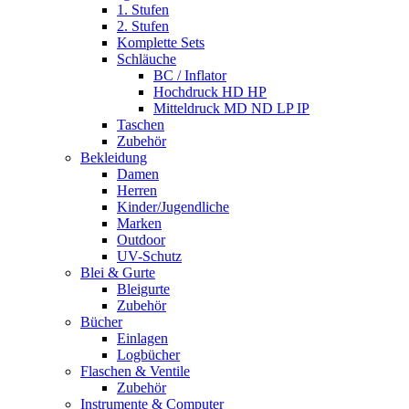
1. Stufen
2. Stufen
Komplette Sets
Schläuche
BC / Inflator
Hochdruck HD HP
Mitteldruck MD ND LP IP
Taschen
Zubehör
Bekleidung
Damen
Herren
Kinder/Jugendliche
Marken
Outdoor
UV-Schutz
Blei & Gurte
Bleigurte
Zubehör
Bücher
Einlagen
Logbücher
Flaschen & Ventile
Zubehör
Instrumente & Computer