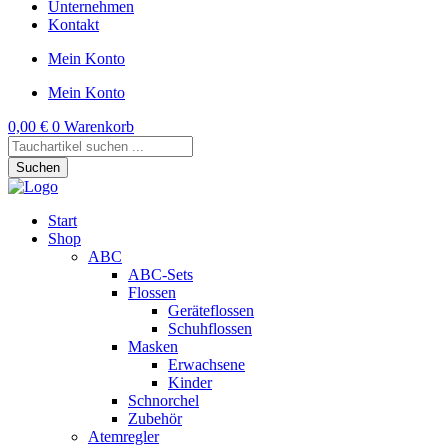
Unternehmen
Kontakt
Mein Konto
Mein Konto
0,00
€
0
Warenkorb
Products
search
Suchen
Start
Shop
ABC
ABC-Sets
Flossen
Geräteflossen
Schuhflossen
Masken
Erwachsene
Kinder
Schnorchel
Zubehör
Atemregler