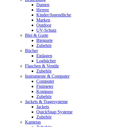
Damen
Herren
Kinder/Jugendliche
Marken
Outdoor
UV-Schutz
Blei & Gurte
Bleigurte
Zubehör
Bücher
Einlagen
Logbücher
Flaschen & Ventile
Zubehör
Instrumente & Computer
Computer
Finimeter
Kompass
Zubehör
Jackets & Tragesysteme
Jackets
QuickSnap Systeme
Zubehör
Kameras