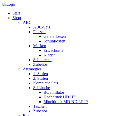
Start
Shop
ABC
ABC-Sets
Flossen
Geräteflossen
Schuhflossen
Masken
Erwachsene
Kinder
Schnorchel
Zubehör
Atemregler
1. Stufen
2. Stufen
Komplette Sets
Schläuche
BC / Inflator
Hochdruck HD HP
Mitteldruck MD ND LP IP
Taschen
Zubehör
Bekleidung