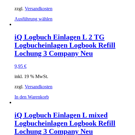
zzgl.
Versandkosten
Dieses
Ausführung wählen
Produkt
weist
mehrere
iQ Logbuch Einlagen L 2 TG
Varianten
Logbucheinlagen Logbook Refill
auf.
Die
Lochung 3 Company Neu
Optionen
können
9,95
€
auf
der
inkl. 19 % MwSt.
Produktseite
gewählt
zzgl.
Versandkosten
werden
In den Warenkorb
iQ Logbuch Einlagen L mixed
Logbucheinlagen Logbook Refill
Lochung 3 Company Neu