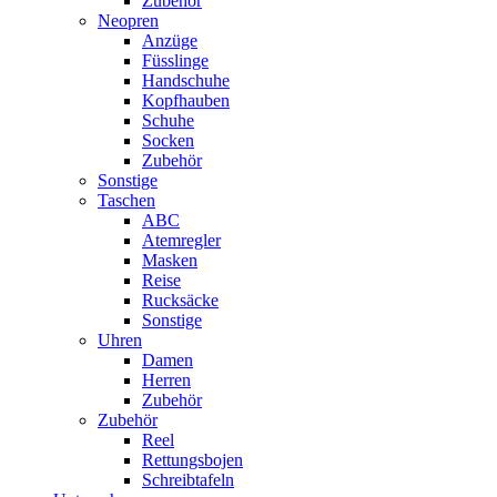
Zubehör
Neopren
Anzüge
Füsslinge
Handschuhe
Kopfhauben
Schuhe
Socken
Zubehör
Sonstige
Taschen
ABC
Atemregler
Masken
Reise
Rucksäcke
Sonstige
Uhren
Damen
Herren
Zubehör
Zubehör
Reel
Rettungsbojen
Schreibtafeln