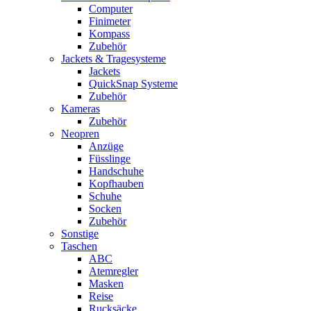
Computer
Finimeter
Kompass
Zubehör
Jackets & Tragesysteme
Jackets
QuickSnap Systeme
Zubehör
Kameras
Zubehör
Neopren
Anzüge
Füsslinge
Handschuhe
Kopfhauben
Schuhe
Socken
Zubehör
Sonstige
Taschen
ABC
Atemregler
Masken
Reise
Rucksäcke