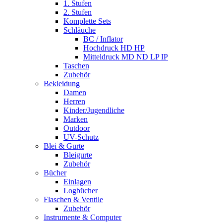
1. Stufen
2. Stufen
Komplette Sets
Schläuche
BC / Inflator
Hochdruck HD HP
Mitteldruck MD ND LP IP
Taschen
Zubehör
Bekleidung
Damen
Herren
Kinder/Jugendliche
Marken
Outdoor
UV-Schutz
Blei & Gurte
Bleigurte
Zubehör
Bücher
Einlagen
Logbücher
Flaschen & Ventile
Zubehör
Instrumente & Computer