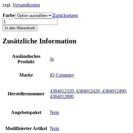
zzgl.
Versandkosten
Farbe
Zurücksetzen
iQ
Logbuch
In den Warenkorb
L
Bites
Zusätzliche Information
black
royalnavy
hawaii
Ausländisches
pink
Ja
Produkt
Logbook
Einlagen
Company
Marke
iQ Company
Tauchen
Menge
4384012320, 4384012420, 4384012490,
Herstellernummer
4384012800
Angebotspaket
Nein
Modifizierter Artikel
Nein