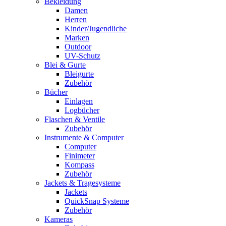
Bekleidung
Damen
Herren
Kinder/Jugendliche
Marken
Outdoor
UV-Schutz
Blei & Gurte
Bleigurte
Zubehör
Bücher
Einlagen
Logbücher
Flaschen & Ventile
Zubehör
Instrumente & Computer
Computer
Finimeter
Kompass
Zubehör
Jackets & Tragesysteme
Jackets
QuickSnap Systeme
Zubehör
Kameras