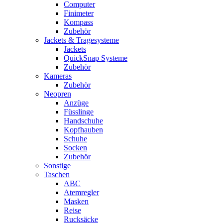
Computer
Finimeter
Kompass
Zubehör
Jackets & Tragesysteme
Jackets
QuickSnap Systeme
Zubehör
Kameras
Zubehör
Neopren
Anzüge
Füsslinge
Handschuhe
Kopfhauben
Schuhe
Socken
Zubehör
Sonstige
Taschen
ABC
Atemregler
Masken
Reise
Rucksäcke