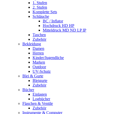
1. Stufen
2. Stufen
Komplette Sets
Schläuche
BC / Inflator
Hochdruck HD HP
Mitteldruck MD ND LP IP
Taschen
Zubehör
Bekleidung
Damen
Herren
Kinder/Jugendliche
Marken
Outdoor
UV-Schutz
Blei & Gurte
Bleigurte
Zubehör
Bücher
Einlagen
Logbücher
Flaschen & Ventile
Zubehör
Instrumente & Computer