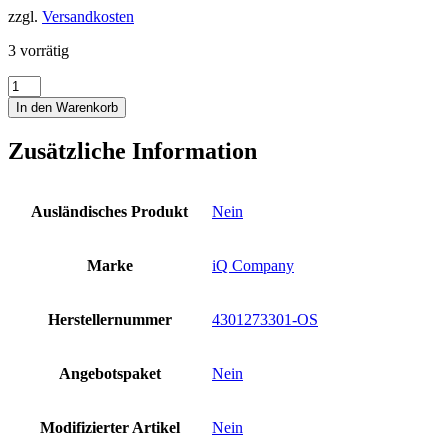
zzgl.
Versandkosten
3 vorrätig
iQ
Logbuch
In den Warenkorb
Einlagen
M
Zusätzliche Information
1
TG
Logbucheinlagen
Logbook
Ausländisches Produkt
Nein
Refill
Lochung
6
Marke
iQ Company
Company
Neu
Menge
Herstellernummer
4301273301-OS
Angebotspaket
Nein
Modifizierter Artikel
Nein