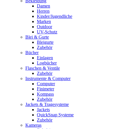
Bekleidung
Damen
Herren
Kinder/Jugendliche
Marken
Outdoor
UV-Schutz
Blei & Gurte
Bleigurte
Zubehör
Bücher
Einlagen
Logbücher
Flaschen & Ventile
Zubehör
Instrumente & Computer
Computer
Finimeter
Kompass
Zubehör
Jackets & Tragesysteme
Jackets
QuickSnap Systeme
Zubehör
Kameras