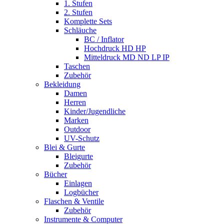
1. Stufen
2. Stufen
Komplette Sets
Schläuche
BC / Inflator
Hochdruck HD HP
Mitteldruck MD ND LP IP
Taschen
Zubehör
Bekleidung
Damen
Herren
Kinder/Jugendliche
Marken
Outdoor
UV-Schutz
Blei & Gurte
Bleigurte
Zubehör
Bücher
Einlagen
Logbücher
Flaschen & Ventile
Zubehör
Instrumente & Computer