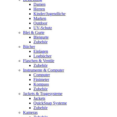
Damen
Herren
Kinder/Jugendliche
Marken
Outdoor
UV-Schutz
Blei & Gurte
Bleigurte
Zubehör
Bücher
Einlagen
Logbücher
Flaschen & Ventile
Zubehör
Instrumente & Computer
Computer
Finimeter
Kompass
Zubehör
Jackets & Tragesysteme
Jackets
QuickSnap Systeme
Zubehör
Kameras