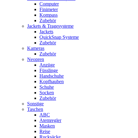
Computer
Finimeter
Kompass
Zubehör
Jackets & Tragesysteme
Jackets
QuickSnap Systeme
Zubehör
Kameras
Zubehör
Neopren
Anzüge
Füsslinge
Handschuhe
Kopfhauben
Schuhe
Socken
Zubehör
Sonstige
Taschen
ABC
Atemregler
Masken
Reise
Rucksäcke