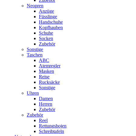
Zubehör
Neopren
Anzüge
Füsslinge
Handschuhe
Kopfhauben
Schuhe
Socken
Zubehör
Sonstige
Taschen
ABC
Atemregler
Masken
Reise
Rucksäcke
Sonstige
Uhren
Damen
Herren
Zubehör
Zubehör
Reel
Rettungsbojen
Schreibtafeln