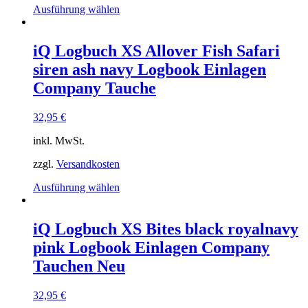
Dieses
Ausführung wählen
Produkt
weist
mehrere
iQ Logbuch XS Allover Fish Safari
Varianten
siren ash navy Logbook Einlagen
auf.
Die
Company Tauche
Optionen
können
32,95
€
auf
der
inkl. MwSt.
Produktseite
gewählt
zzgl.
Versandkosten
werden
Dieses
Ausführung wählen
Produkt
weist
mehrere
iQ Logbuch XS Bites black royalnavy
Varianten
pink Logbook Einlagen Company
auf.
Die
Tauchen Neu
Optionen
können
32,95
€
auf