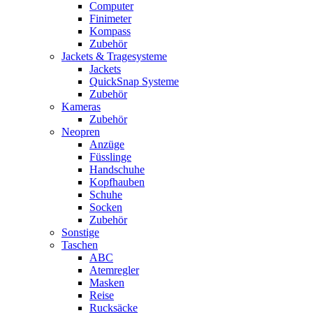
Computer
Finimeter
Kompass
Zubehör
Jackets & Tragesysteme
Jackets
QuickSnap Systeme
Zubehör
Kameras
Zubehör
Neopren
Anzüge
Füsslinge
Handschuhe
Kopfhauben
Schuhe
Socken
Zubehör
Sonstige
Taschen
ABC
Atemregler
Masken
Reise
Rucksäcke