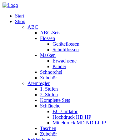
Start
Shop
ABC
ABC-Sets
Flossen
Geräteflossen
Schuhflossen
Masken
Erwachsene
Kinder
Schnorchel
Zubehör
Atemregler
1. Stufen
2. Stufen
Komplette Sets
Schläuche
BC / Inflator
Hochdruck HD HP
Mitteldruck MD ND LP IP
Taschen
Zubehör
Bekleidung