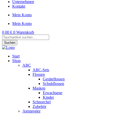
Unternehmen
Kontakt
Mein Konto
Mein Konto
0,00
€
0
Warenkorb
Products
search
Suchen
Start
Shop
ABC
ABC-Sets
Flossen
Geräteflossen
Schuhflossen
Masken
Erwachsene
Kinder
Schnorchel
Zubehör
Atemregler