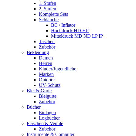
1. Stufen
2. Stufen
Komplette Sets
Schläuche
BC / Inflator
Hochdruck HD HP
Mitteldruck MD ND LP IP
Taschen
Zubehör
Bekleidung
Damen
Herren
Kinder/Jugendliche
Marken
Outdoor
UV-Schutz
Blei & Gurte
Bleigurte
Zubehör
Bücher
Einlagen
Logbücher
Flaschen & Ventile
Zubehör
Instrumente & Computer