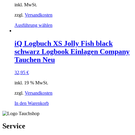
der
inkl. MwSt.
Produktseite
gewählt
zzgl.
Versandkosten
werden
Dieses
Ausführung wählen
Produkt
weist
mehrere
iQ Logbuch XS Jolly Fish black
Varianten
schwarz Logbook Einlagen Company
auf.
Die
Tauchen Neu
Optionen
können
32,95
€
auf
der
inkl. 19 % MwSt.
Produktseite
gewählt
zzgl.
Versandkosten
werden
In den Warenkorb
Service