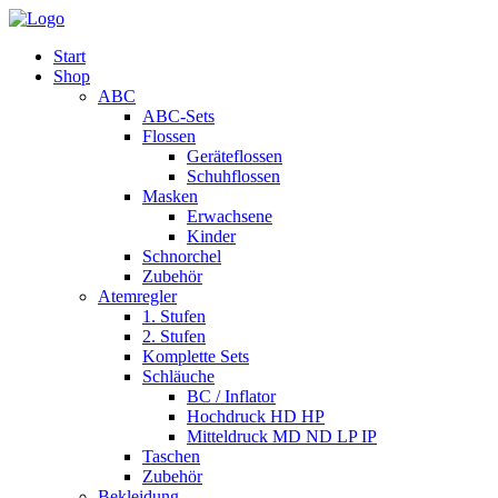
Start
Shop
ABC
ABC-Sets
Flossen
Geräteflossen
Schuhflossen
Masken
Erwachsene
Kinder
Schnorchel
Zubehör
Atemregler
1. Stufen
2. Stufen
Komplette Sets
Schläuche
BC / Inflator
Hochdruck HD HP
Mitteldruck MD ND LP IP
Taschen
Zubehör
Bekleidung