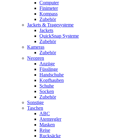
Computer
Finimeter
Kompass
Zubehör
Jackets & Tragesysteme
Jackets
QuickSnap Systeme
Zubehör
Kameras
Zubehör
Neopren
Anzüge
Füsslinge
Handschuhe
Kopfhauben
Schuhe
Socken
Zubehör
Sonstige
Taschen
ABC
Atemregler
Masken
Reise
Rucksäcke