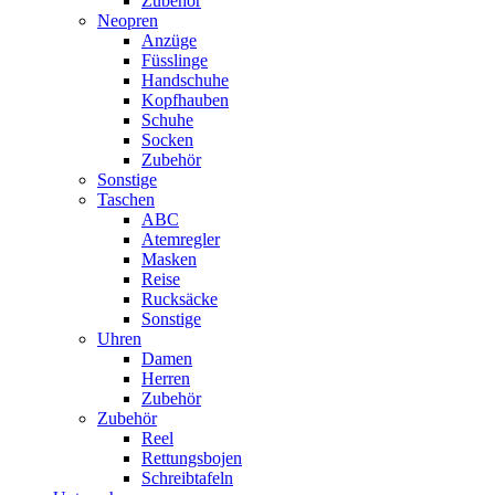
Zubehör
Neopren
Anzüge
Füsslinge
Handschuhe
Kopfhauben
Schuhe
Socken
Zubehör
Sonstige
Taschen
ABC
Atemregler
Masken
Reise
Rucksäcke
Sonstige
Uhren
Damen
Herren
Zubehör
Zubehör
Reel
Rettungsbojen
Schreibtafeln