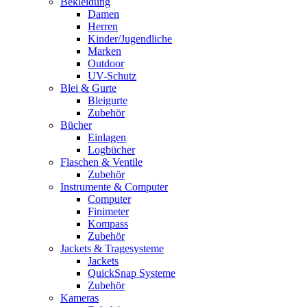
Bekleidung
Damen
Herren
Kinder/Jugendliche
Marken
Outdoor
UV-Schutz
Blei & Gurte
Bleigurte
Zubehör
Bücher
Einlagen
Logbücher
Flaschen & Ventile
Zubehör
Instrumente & Computer
Computer
Finimeter
Kompass
Zubehör
Jackets & Tragesysteme
Jackets
QuickSnap Systeme
Zubehör
Kameras