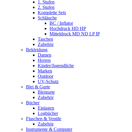
1. Stufen
2. Stufen
Komplette Sets
Schläuche
BC / Inflator
Hochdruck HD HP
Mitteldruck MD ND LP IP
Taschen
Zubehör
Bekleidung
Damen
Herren
Kinder/Jugendliche
Marken
Outdoor
UV-Schutz
Blei & Gurte
Bleigurte
Zubehör
Bücher
Einlagen
Logbücher
Flaschen & Ventile
Zubehör
Instrumente & Computer