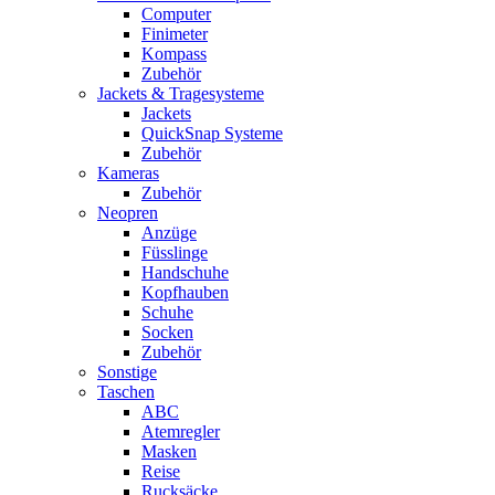
Computer
Finimeter
Kompass
Zubehör
Jackets & Tragesysteme
Jackets
QuickSnap Systeme
Zubehör
Kameras
Zubehör
Neopren
Anzüge
Füsslinge
Handschuhe
Kopfhauben
Schuhe
Socken
Zubehör
Sonstige
Taschen
ABC
Atemregler
Masken
Reise
Rucksäcke