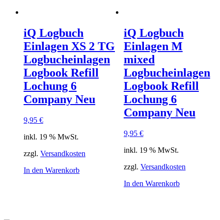
mehrere
Varianten
auf.
iQ Logbuch
iQ Logbuch
Die
Optionen
Einlagen XS 2 TG
Einlagen M
können
Logbucheinlagen
mixed
auf
der
Logbook Refill
Logbucheinlagen
Produktsei
Lochung 6
Logbook Refill
gewählt
werden
Company Neu
Lochung 6
Company Neu
9,95
€
9,95
€
inkl. 19 % MwSt.
inkl. 19 % MwSt.
zzgl.
Versandkosten
zzgl.
Versandkosten
In den Warenkorb
In den Warenkorb