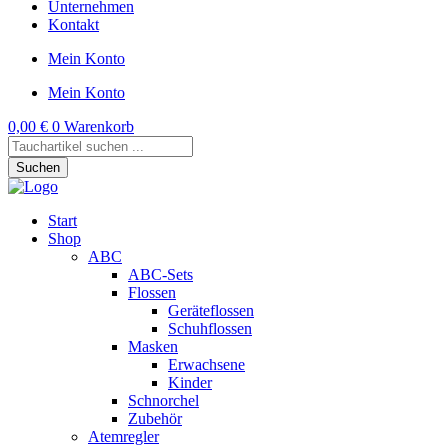
Unternehmen
Kontakt
Mein Konto
Mein Konto
0,00
€
0
Warenkorb
Products
search
Suchen
Start
Shop
ABC
ABC-Sets
Flossen
Geräteflossen
Schuhflossen
Masken
Erwachsene
Kinder
Schnorchel
Zubehör
Atemregler