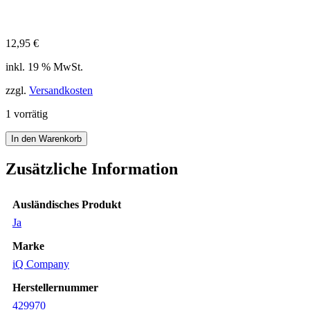
12,95
€
inkl. 19 % MwSt.
zzgl.
Versandkosten
1 vorrätig
iQ
In den Warenkorb
Logbuch
M
Zusätzliche Information
Fish
Card
Fisch
Ausländisches Produkt
Bestimmungskarten
Ja
Red
Sea
Marke
Rotes
Meer
iQ Company
DE
Logbook
Herstellernummer
Ne
429970