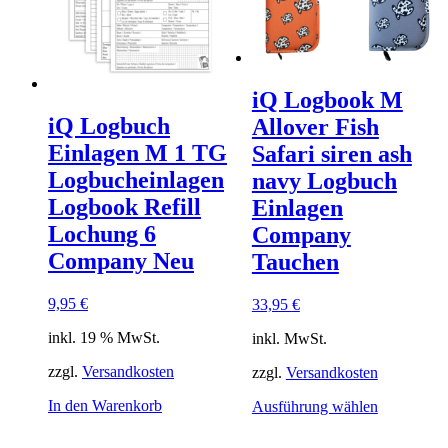
iQ Logbook M
iQ Logbuch
Allover Fish
Einlagen M 1 TG
Safari siren ash
Logbucheinlagen
navy Logbuch
Logbook Refill
Einlagen
Lochung 6
Company
Company Neu
Tauchen
9,95
€
33,95
€
inkl. 19 % MwSt.
inkl. MwSt.
zzgl.
Versandkosten
zzgl.
Versandkosten
In den Warenkorb
Dieses
Ausführung wählen
Produkt
weist