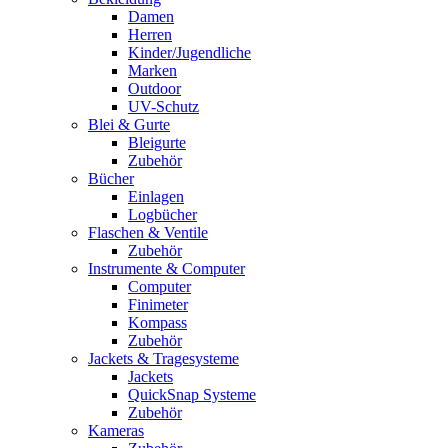
Damen
Herren
Kinder/Jugendliche
Marken
Outdoor
UV-Schutz
Blei & Gurte
Bleigurte
Zubehör
Bücher
Einlagen
Logbücher
Flaschen & Ventile
Zubehör
Instrumente & Computer
Computer
Finimeter
Kompass
Zubehör
Jackets & Tragesysteme
Jackets
QuickSnap Systeme
Zubehör
Kameras