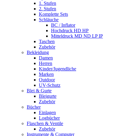
1. Stufen
2. Stufen
Komplette Sets
Schläuche
BC / Inflator
Hochdruck HD HP
Mitteldruck MD ND LP IP
Taschen
Zubehör
Bekleidung
Damen
Herren
Kinder/Jugendliche
Marken
Outdoor
UV-Schutz
Blei & Gurte
Bleigurte
Zubehör
Bücher
Einlagen
Logbücher
Flaschen & Ventile
Zubehör
Instrumente & Computer