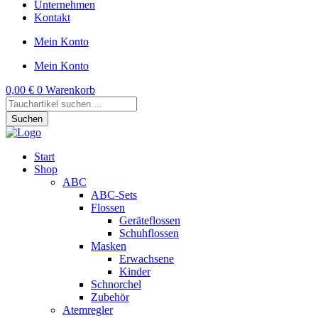
Unternehmen
Kontakt
Mein Konto
Mein Konto
0,00
€
0
Warenkorb
Products
search
Suchen
Start
Shop
ABC
ABC-Sets
Flossen
Geräteflossen
Schuhflossen
Masken
Erwachsene
Kinder
Schnorchel
Zubehör
Atemregler