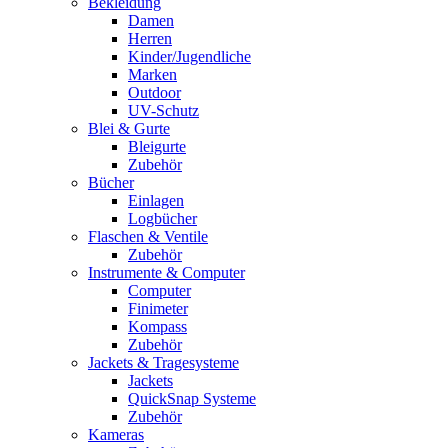
Bekleidung
Damen
Herren
Kinder/Jugendliche
Marken
Outdoor
UV-Schutz
Blei & Gurte
Bleigurte
Zubehör
Bücher
Einlagen
Logbücher
Flaschen & Ventile
Zubehör
Instrumente & Computer
Computer
Finimeter
Kompass
Zubehör
Jackets & Tragesysteme
Jackets
QuickSnap Systeme
Zubehör
Kameras