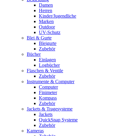
Damen
Herren
Kinder/Jugendliche
Marken
Outdoor
UV-Schutz
Blei & Gurte
Bleigurte
Zubehör
Bücher
Einlagen
Logbücher
Flaschen & Ventile
Zubehör
Instrumente & Computer
Computer
Finimeter
Kompass
Zubehör
Jackets & Tragesysteme
Jackets
QuickSnap Systeme
Zubehör
Kameras