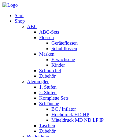
Start
Shop
ABC
ABC-Sets
Flossen
Geräteflossen
Schuhflossen
Masken
Erwachsene
Kinder
Schnorchel
Zubehör
Atemregler
1. Stufen
2. Stufen
Komplette Sets
Schläuche
BC / Inflator
Hochdruck HD HP
Mitteldruck MD ND LP IP
Taschen
Zubehör
Bekleidung