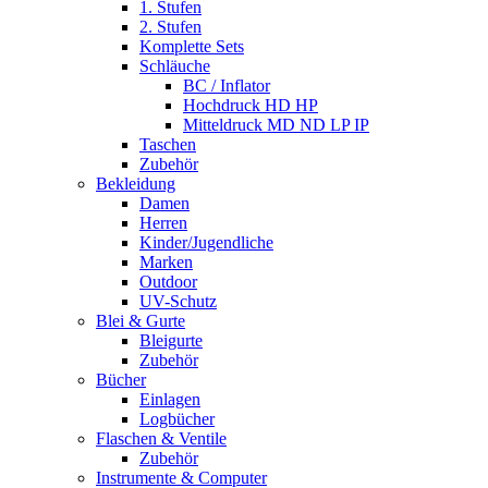
1. Stufen
2. Stufen
Komplette Sets
Schläuche
BC / Inflator
Hochdruck HD HP
Mitteldruck MD ND LP IP
Taschen
Zubehör
Bekleidung
Damen
Herren
Kinder/Jugendliche
Marken
Outdoor
UV-Schutz
Blei & Gurte
Bleigurte
Zubehör
Bücher
Einlagen
Logbücher
Flaschen & Ventile
Zubehör
Instrumente & Computer