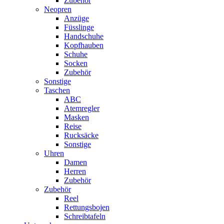
Zubehör
Neopren
Anzüge
Füsslinge
Handschuhe
Kopfhauben
Schuhe
Socken
Zubehör
Sonstige
Taschen
ABC
Atemregler
Masken
Reise
Rucksäcke
Sonstige
Uhren
Damen
Herren
Zubehör
Zubehör
Reel
Rettungsbojen
Schreibtafeln