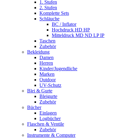
1. Stufen
2. Stufen
Komplette Sets
Schläuche
BC / Inflator
Hochdruck HD HP
Mitteldruck MD ND LP IP
Taschen
Zubehör
Bekleidung
Damen
Herren
Kinder/Jugendliche
Marken
Outdoor
UV-Schutz
Blei & Gurte
Bleigurte
Zubehör
Bücher
Einlagen
Logbücher
Flaschen & Ventile
Zubehör
Instrumente & Computer