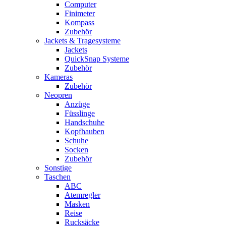
Computer
Finimeter
Kompass
Zubehör
Jackets & Tragesysteme
Jackets
QuickSnap Systeme
Zubehör
Kameras
Zubehör
Neopren
Anzüge
Füsslinge
Handschuhe
Kopfhauben
Schuhe
Socken
Zubehör
Sonstige
Taschen
ABC
Atemregler
Masken
Reise
Rucksäcke