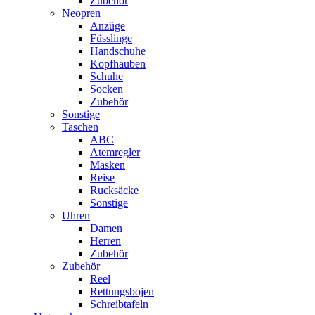
Zubehör
Neopren
Anzüge
Füsslinge
Handschuhe
Kopfhauben
Schuhe
Socken
Zubehör
Sonstige
Taschen
ABC
Atemregler
Masken
Reise
Rucksäcke
Sonstige
Uhren
Damen
Herren
Zubehör
Zubehör
Reel
Rettungsbojen
Schreibtafeln