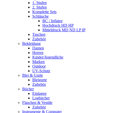
1. Stufen
2. Stufen
Komplette Sets
Schläuche
BC / Inflator
Hochdruck HD HP
Mitteldruck MD ND LP IP
Taschen
Zubehör
Bekleidung
Damen
Herren
Kinder/Jugendliche
Marken
Outdoor
UV-Schutz
Blei & Gurte
Bleigurte
Zubehör
Bücher
Einlagen
Logbücher
Flaschen & Ventile
Zubehör
Instrumente & Computer