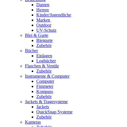
Damen
Herren
Kinder/Jugendliche
Marken
Outdoor
UV-Schutz
Blei & Gurte
Bleigurte
Zubehör
Bücher
Einlagen
Logbücher
Flaschen & Ventile
Zubehör
Instrumente & Computer
Computer
Finimeter
Kompass
Zubehör
Jackets & Tragesysteme
Jackets
QuickSnap Systeme
Zubehör
Kameras