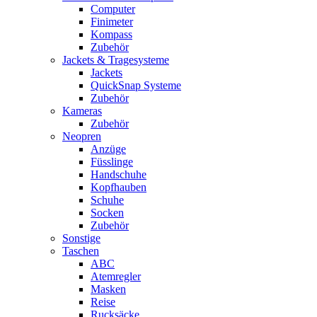
Computer
Finimeter
Kompass
Zubehör
Jackets & Tragesysteme
Jackets
QuickSnap Systeme
Zubehör
Kameras
Zubehör
Neopren
Anzüge
Füsslinge
Handschuhe
Kopfhauben
Schuhe
Socken
Zubehör
Sonstige
Taschen
ABC
Atemregler
Masken
Reise
Rucksäcke