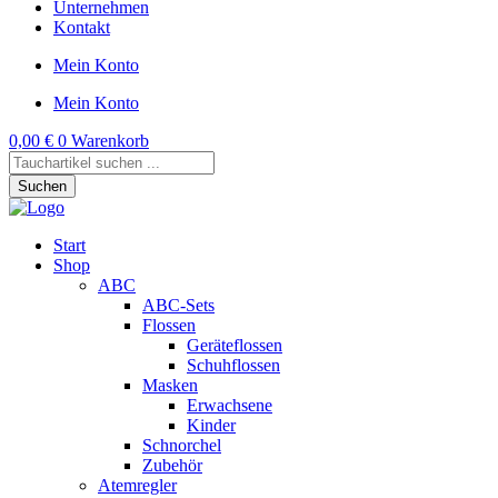
Unternehmen
Kontakt
Mein Konto
Mein Konto
0,00
€
0
Warenkorb
Products
search
Suchen
Start
Shop
ABC
ABC-Sets
Flossen
Geräteflossen
Schuhflossen
Masken
Erwachsene
Kinder
Schnorchel
Zubehör
Atemregler