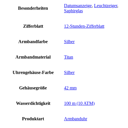
Datumsanzeige
,
Leuchtzeiger
,
Besonderheiten
Saphirglas
Zifferblatt
12-Stunden-Zifferblatt
Armbandfarbe
Silber
Armbandmaterial
Titan
Uhrengehäuse-Farbe
Silber
Gehäusegröße
42 mm
Wasserdichtigkeit
100 m (10 ATM)
Produktart
Armbanduhr