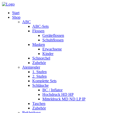
Start
Shop
ABC
ABC-Sets
Flossen
Geräteflossen
Schuhflossen
Masken
Erwachsene
Kinder
Schnorchel
Zubehör
Atemregler
1. Stufen
2. Stufen
Komplette Sets
Schläuche
BC / Inflator
Hochdruck HD HP
Mitteldruck MD ND LP IP
Taschen
Zubehör
Bekleidung