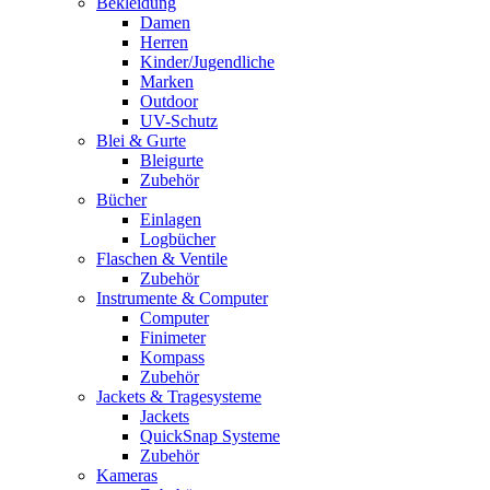
Bekleidung
Damen
Herren
Kinder/Jugendliche
Marken
Outdoor
UV-Schutz
Blei & Gurte
Bleigurte
Zubehör
Bücher
Einlagen
Logbücher
Flaschen & Ventile
Zubehör
Instrumente & Computer
Computer
Finimeter
Kompass
Zubehör
Jackets & Tragesysteme
Jackets
QuickSnap Systeme
Zubehör
Kameras