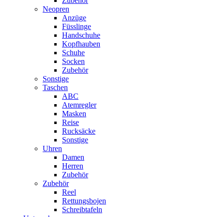
Zubehör
Neopren
Anzüge
Füsslinge
Handschuhe
Kopfhauben
Schuhe
Socken
Zubehör
Sonstige
Taschen
ABC
Atemregler
Masken
Reise
Rucksäcke
Sonstige
Uhren
Damen
Herren
Zubehör
Zubehör
Reel
Rettungsbojen
Schreibtafeln