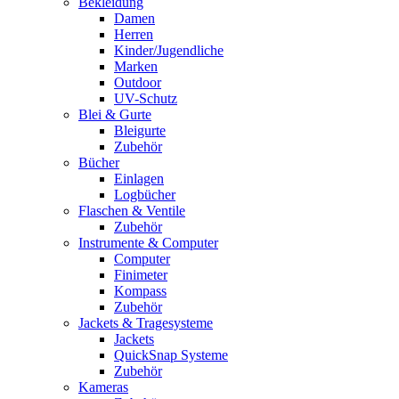
Bekleidung
Damen
Herren
Kinder/Jugendliche
Marken
Outdoor
UV-Schutz
Blei & Gurte
Bleigurte
Zubehör
Bücher
Einlagen
Logbücher
Flaschen & Ventile
Zubehör
Instrumente & Computer
Computer
Finimeter
Kompass
Zubehör
Jackets & Tragesysteme
Jackets
QuickSnap Systeme
Zubehör
Kameras