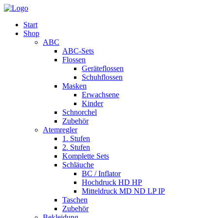
Start
Shop
ABC
ABC-Sets
Flossen
Geräteflossen
Schuhflossen
Masken
Erwachsene
Kinder
Schnorchel
Zubehör
Atemregler
1. Stufen
2. Stufen
Komplette Sets
Schläuche
BC / Inflator
Hochdruck HD HP
Mitteldruck MD ND LP IP
Taschen
Zubehör
Bekleidung