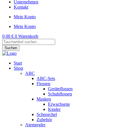
Unternehmen
Kontakt
Mein Konto
Mein Konto
0,00
€
0
Warenkorb
Products
search
Suchen
Start
Shop
ABC
ABC-Sets
Flossen
Geräteflossen
Schuhflossen
Masken
Erwachsene
Kinder
Schnorchel
Zubehör
Atemregler