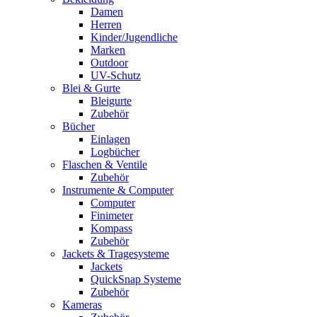
Damen
Herren
Kinder/Jugendliche
Marken
Outdoor
UV-Schutz
Blei & Gurte
Bleigurte
Zubehör
Bücher
Einlagen
Logbücher
Flaschen & Ventile
Zubehör
Instrumente & Computer
Computer
Finimeter
Kompass
Zubehör
Jackets & Tragesysteme
Jackets
QuickSnap Systeme
Zubehör
Kameras