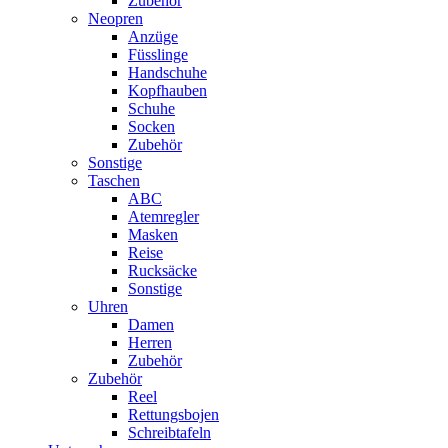
Zubehör
Neopren
Anzüge
Füsslinge
Handschuhe
Kopfhauben
Schuhe
Socken
Zubehör
Sonstige
Taschen
ABC
Atemregler
Masken
Reise
Rucksäcke
Sonstige
Uhren
Damen
Herren
Zubehör
Zubehör
Reel
Rettungsbojen
Schreibtafeln