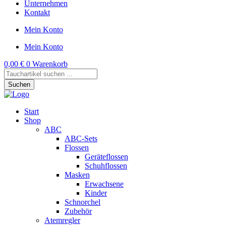
Unternehmen
Kontakt
Mein Konto
Mein Konto
0,00
€
0
Warenkorb
Products
search
Suchen
Start
Shop
ABC
ABC-Sets
Flossen
Geräteflossen
Schuhflossen
Masken
Erwachsene
Kinder
Schnorchel
Zubehör
Atemregler