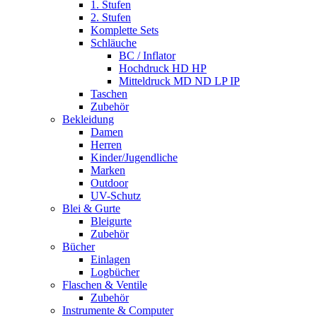
1. Stufen
2. Stufen
Komplette Sets
Schläuche
BC / Inflator
Hochdruck HD HP
Mitteldruck MD ND LP IP
Taschen
Zubehör
Bekleidung
Damen
Herren
Kinder/Jugendliche
Marken
Outdoor
UV-Schutz
Blei & Gurte
Bleigurte
Zubehör
Bücher
Einlagen
Logbücher
Flaschen & Ventile
Zubehör
Instrumente & Computer