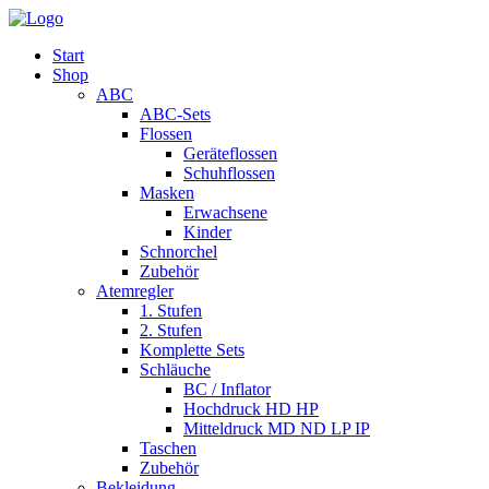
Start
Shop
ABC
ABC-Sets
Flossen
Geräteflossen
Schuhflossen
Masken
Erwachsene
Kinder
Schnorchel
Zubehör
Atemregler
1. Stufen
2. Stufen
Komplette Sets
Schläuche
BC / Inflator
Hochdruck HD HP
Mitteldruck MD ND LP IP
Taschen
Zubehör
Bekleidung