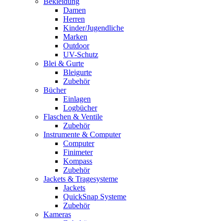
Bekleidung
Damen
Herren
Kinder/Jugendliche
Marken
Outdoor
UV-Schutz
Blei & Gurte
Bleigurte
Zubehör
Bücher
Einlagen
Logbücher
Flaschen & Ventile
Zubehör
Instrumente & Computer
Computer
Finimeter
Kompass
Zubehör
Jackets & Tragesysteme
Jackets
QuickSnap Systeme
Zubehör
Kameras