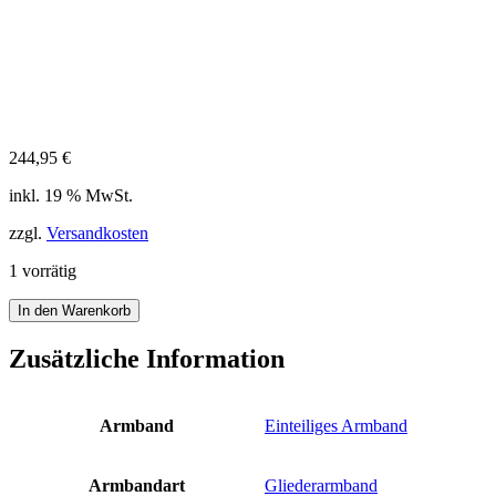
244,95
€
inkl. 19 % MwSt.
zzgl.
Versandkosten
1 vorrätig
Citizen
In den Warenkorb
Super
Titanium
Zusätzliche Information
Armbanduhr
BM7430-
89E
Armband
Einteiliges Armband
Saphir
Eco-
Drive
Armbandart
Gliederarmband
Datum