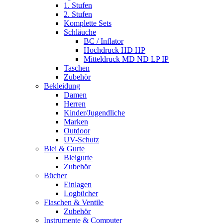
1. Stufen
2. Stufen
Komplette Sets
Schläuche
BC / Inflator
Hochdruck HD HP
Mitteldruck MD ND LP IP
Taschen
Zubehör
Bekleidung
Damen
Herren
Kinder/Jugendliche
Marken
Outdoor
UV-Schutz
Blei & Gurte
Bleigurte
Zubehör
Bücher
Einlagen
Logbücher
Flaschen & Ventile
Zubehör
Instrumente & Computer