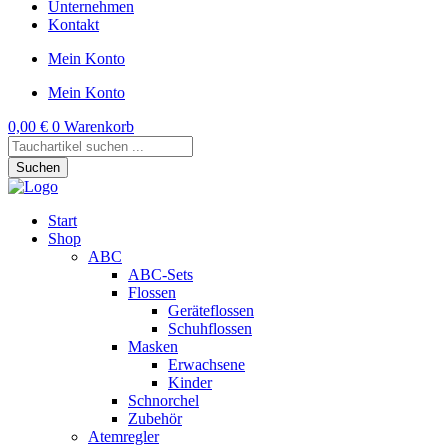
Unternehmen
Kontakt
Mein Konto
Mein Konto
0,00
€
0
Warenkorb
Products
search
Suchen
Start
Shop
ABC
ABC-Sets
Flossen
Geräteflossen
Schuhflossen
Masken
Erwachsene
Kinder
Schnorchel
Zubehör
Atemregler