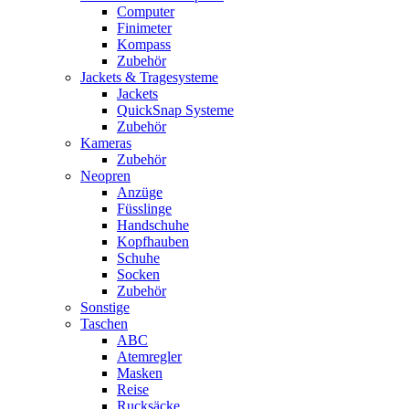
Computer
Finimeter
Kompass
Zubehör
Jackets & Tragesysteme
Jackets
QuickSnap Systeme
Zubehör
Kameras
Zubehör
Neopren
Anzüge
Füsslinge
Handschuhe
Kopfhauben
Schuhe
Socken
Zubehör
Sonstige
Taschen
ABC
Atemregler
Masken
Reise
Rucksäcke