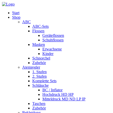
Start
Shop
ABC
ABC-Sets
Flossen
Geräteflossen
Schuhflossen
Masken
Erwachsene
Kinder
Schnorchel
Zubehör
Atemregler
1. Stufen
2. Stufen
Komplette Sets
Schläuche
BC / Inflator
Hochdruck HD HP
Mitteldruck MD ND LP IP
Taschen
Zubehör
Bekleidung