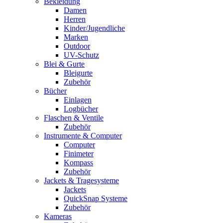
Bekleidung
Damen
Herren
Kinder/Jugendliche
Marken
Outdoor
UV-Schutz
Blei & Gurte
Bleigurte
Zubehör
Bücher
Einlagen
Logbücher
Flaschen & Ventile
Zubehör
Instrumente & Computer
Computer
Finimeter
Kompass
Zubehör
Jackets & Tragesysteme
Jackets
QuickSnap Systeme
Zubehör
Kameras