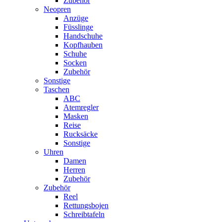
Zubehör
Neopren
Anzüge
Füsslinge
Handschuhe
Kopfhauben
Schuhe
Socken
Zubehör
Sonstige
Taschen
ABC
Atemregler
Masken
Reise
Rucksäcke
Sonstige
Uhren
Damen
Herren
Zubehör
Zubehör
Reel
Rettungsbojen
Schreibtafeln