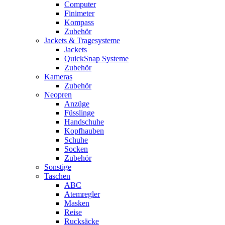
Computer
Finimeter
Kompass
Zubehör
Jackets & Tragesysteme
Jackets
QuickSnap Systeme
Zubehör
Kameras
Zubehör
Neopren
Anzüge
Füsslinge
Handschuhe
Kopfhauben
Schuhe
Socken
Zubehör
Sonstige
Taschen
ABC
Atemregler
Masken
Reise
Rucksäcke