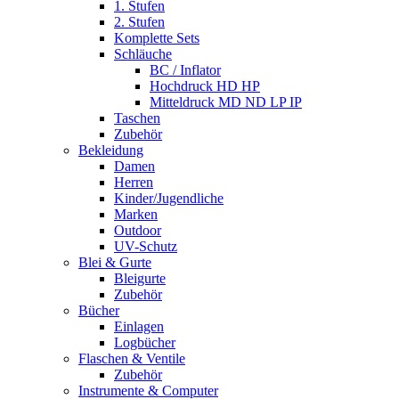
1. Stufen
2. Stufen
Komplette Sets
Schläuche
BC / Inflator
Hochdruck HD HP
Mitteldruck MD ND LP IP
Taschen
Zubehör
Bekleidung
Damen
Herren
Kinder/Jugendliche
Marken
Outdoor
UV-Schutz
Blei & Gurte
Bleigurte
Zubehör
Bücher
Einlagen
Logbücher
Flaschen & Ventile
Zubehör
Instrumente & Computer