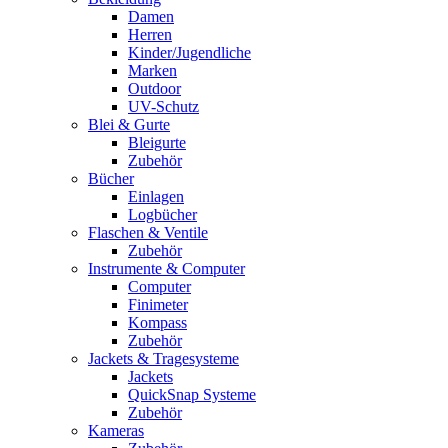
Damen
Herren
Kinder/Jugendliche
Marken
Outdoor
UV-Schutz
Blei & Gurte
Bleigurte
Zubehör
Bücher
Einlagen
Logbücher
Flaschen & Ventile
Zubehör
Instrumente & Computer
Computer
Finimeter
Kompass
Zubehör
Jackets & Tragesysteme
Jackets
QuickSnap Systeme
Zubehör
Kameras