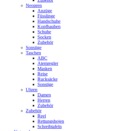
Zubehör
Neopren
Anzüge
Füsslinge
Handschuhe
Kopfhauben
Schuhe
Socken
Zubehör
Sonstige
Taschen
ABC
Atemregler
Masken
Reise
Rucksäcke
Sonstige
Uhren
Damen
Herren
Zubehör
Zubehör
Reel
Rettungsbojen
Schreibtafeln