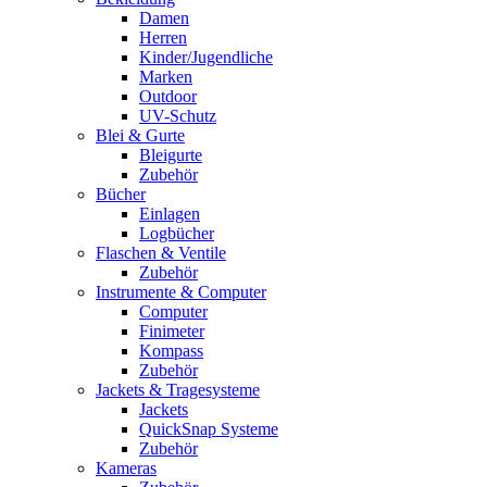
Damen
Herren
Kinder/Jugendliche
Marken
Outdoor
UV-Schutz
Blei & Gurte
Bleigurte
Zubehör
Bücher
Einlagen
Logbücher
Flaschen & Ventile
Zubehör
Instrumente & Computer
Computer
Finimeter
Kompass
Zubehör
Jackets & Tragesysteme
Jackets
QuickSnap Systeme
Zubehör
Kameras