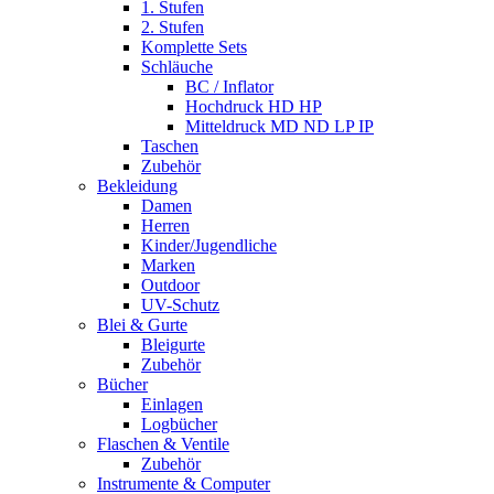
1. Stufen
2. Stufen
Komplette Sets
Schläuche
BC / Inflator
Hochdruck HD HP
Mitteldruck MD ND LP IP
Taschen
Zubehör
Bekleidung
Damen
Herren
Kinder/Jugendliche
Marken
Outdoor
UV-Schutz
Blei & Gurte
Bleigurte
Zubehör
Bücher
Einlagen
Logbücher
Flaschen & Ventile
Zubehör
Instrumente & Computer