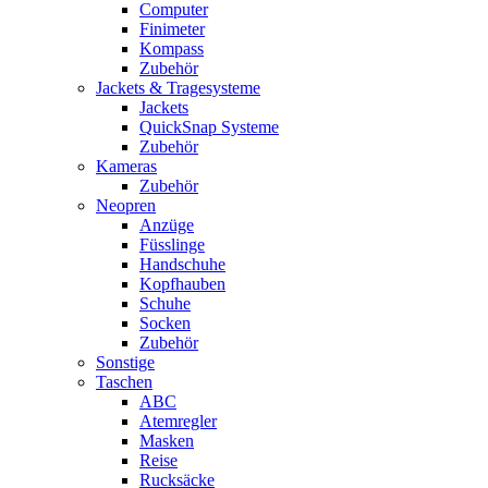
Computer
Finimeter
Kompass
Zubehör
Jackets & Tragesysteme
Jackets
QuickSnap Systeme
Zubehör
Kameras
Zubehör
Neopren
Anzüge
Füsslinge
Handschuhe
Kopfhauben
Schuhe
Socken
Zubehör
Sonstige
Taschen
ABC
Atemregler
Masken
Reise
Rucksäcke