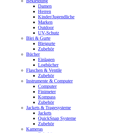
Bekleidung
Damen
Herren
Kinder/Jugendliche
Marken
Outdoor
UV-Schutz
Blei & Gurte
Bleigurte
Zubehör
Bücher
Einlagen
Logbücher
Flaschen & Ventile
Zubehör
Instrumente & Computer
Computer
Finimeter
Kompass
Zubehör
Jackets & Tragesysteme
Jackets
QuickSnap Systeme
Zubehör
Kameras