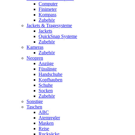
Computer
Finimeter
Kompass
Zubehör
Jackets & Tragesysteme
Jackets
QuickSnap Systeme
Zubehör
Kameras
Zubehör
Neopren
Anzüge
Füsslinge
Handschuhe
Kopfhauben
Schuhe
Socken
Zubehör
Sonstige
Taschen
ABC
Atemregler
Masken
Reise
Rucksäcke