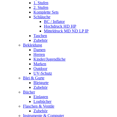
1. Stufen
2. Stufen
Komplette Sets
Schläuche
BC / Inflator
Hochdruck HD HP
Mitteldruck MD ND LP IP
Taschen
Zubehör
Bekleidung
Damen
Herren
Kinder/Jugendliche
Marken
Outdoor
UV-Schutz
Blei & Gurte
Bleigurte
Zubehör
Bücher
Einlagen
Logbücher
Flaschen & Ventile
Zubehör
Instrumente & Computer