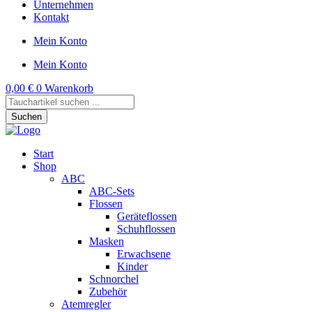
Unternehmen
Kontakt
Mein Konto
Mein Konto
0,00
€
0
Warenkorb
Products
search
Suchen
Start
Shop
ABC
ABC-Sets
Flossen
Geräteflossen
Schuhflossen
Masken
Erwachsene
Kinder
Schnorchel
Zubehör
Atemregler