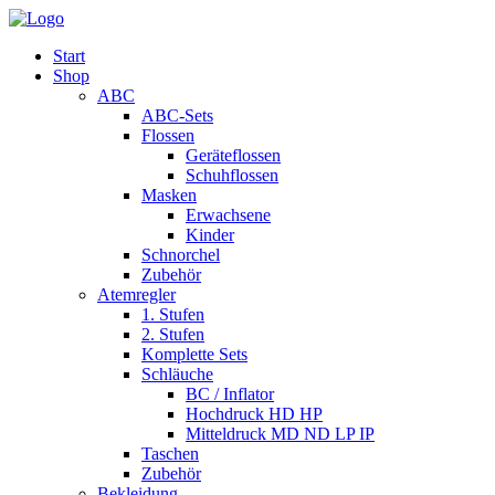
Start
Shop
ABC
ABC-Sets
Flossen
Geräteflossen
Schuhflossen
Masken
Erwachsene
Kinder
Schnorchel
Zubehör
Atemregler
1. Stufen
2. Stufen
Komplette Sets
Schläuche
BC / Inflator
Hochdruck HD HP
Mitteldruck MD ND LP IP
Taschen
Zubehör
Bekleidung