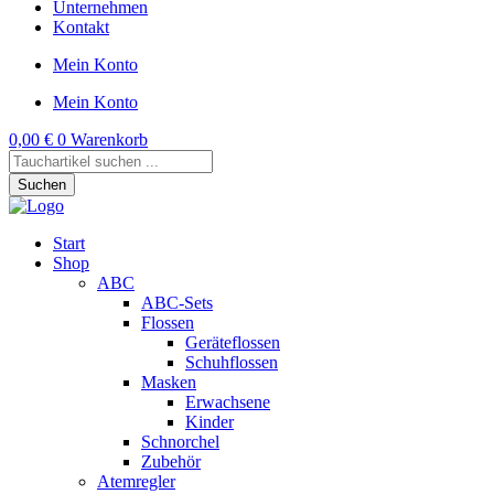
Unternehmen
Kontakt
Mein Konto
Mein Konto
0,00
€
0
Warenkorb
Products
search
Suchen
Start
Shop
ABC
ABC-Sets
Flossen
Geräteflossen
Schuhflossen
Masken
Erwachsene
Kinder
Schnorchel
Zubehör
Atemregler