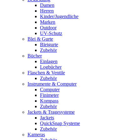
Damen
Herren
Kinder/Jugendliche
Marken
Outdoor
UV-Schutz
Blei & Gurte
Bleigurte
Zubehör
Bücher
Einlagen
Logbücher
Flaschen & Ventile
Zubehör
Instrumente & Computer
Computer
Finimeter
Kompass
Zubehör
Jackets & Tragesysteme
Jackets
QuickSnap Systeme
Zubehör
Kameras