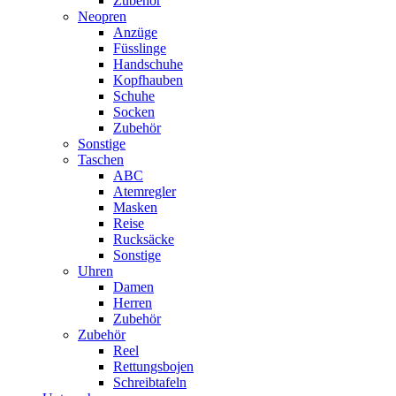
Zubehör
Neopren
Anzüge
Füsslinge
Handschuhe
Kopfhauben
Schuhe
Socken
Zubehör
Sonstige
Taschen
ABC
Atemregler
Masken
Reise
Rucksäcke
Sonstige
Uhren
Damen
Herren
Zubehör
Zubehör
Reel
Rettungsbojen
Schreibtafeln