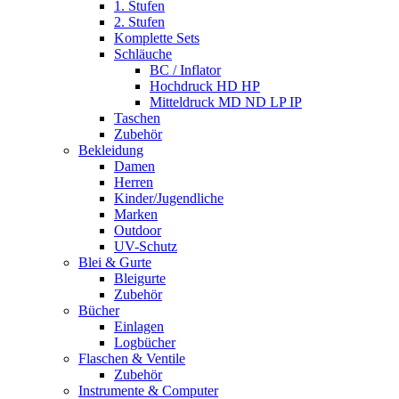
1. Stufen
2. Stufen
Komplette Sets
Schläuche
BC / Inflator
Hochdruck HD HP
Mitteldruck MD ND LP IP
Taschen
Zubehör
Bekleidung
Damen
Herren
Kinder/Jugendliche
Marken
Outdoor
UV-Schutz
Blei & Gurte
Bleigurte
Zubehör
Bücher
Einlagen
Logbücher
Flaschen & Ventile
Zubehör
Instrumente & Computer