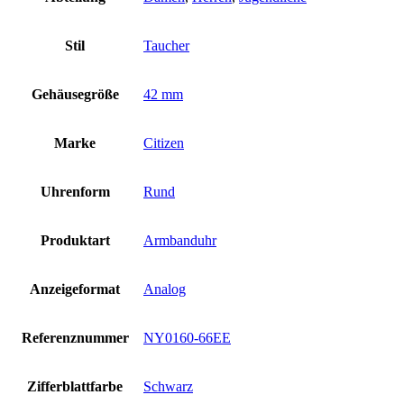
Stil
Taucher
Gehäusegröße
42 mm
Marke
Citizen
Uhrenform
Rund
Produktart
Armbanduhr
Anzeigeformat
Analog
Referenznummer
NY0160-66EE
Zifferblattfarbe
Schwarz