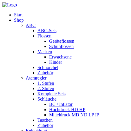
Start
Shop
ABC
ABC-Sets
Flossen
Geräteflossen
Schuhflossen
Masken
Erwachsene
Kinder
Schnorchel
Zubehör
Atemregler
1. Stufen
2. Stufen
Komplette Sets
Schläuche
BC / Inflator
Hochdruck HD HP
Mitteldruck MD ND LP IP
Taschen
Zubehör
Bekleidung