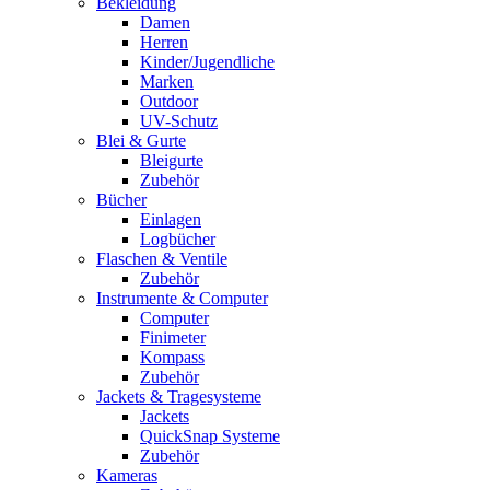
Bekleidung
Damen
Herren
Kinder/Jugendliche
Marken
Outdoor
UV-Schutz
Blei & Gurte
Bleigurte
Zubehör
Bücher
Einlagen
Logbücher
Flaschen & Ventile
Zubehör
Instrumente & Computer
Computer
Finimeter
Kompass
Zubehör
Jackets & Tragesysteme
Jackets
QuickSnap Systeme
Zubehör
Kameras