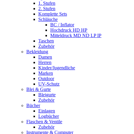
1. Stufen
2. Stufen
Komplette Sets
Schläuche
BC / Inflator
Hochdruck HD HP
Mitteldruck MD ND LP IP
Taschen
Zubehör
Bekleidung
Damen
Herren
Kinder/Jugendliche
Marken
Outdoor
UV-Schutz
Blei & Gurte
Bleigurte
Zubehör
Bücher
Einlagen
Logbücher
Flaschen & Ventile
Zubehör
Instrumente & Computer