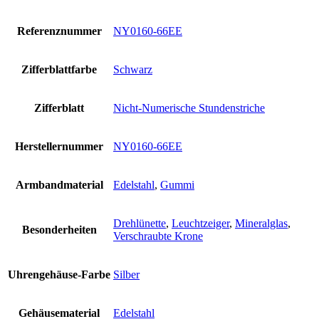
Referenznummer
NY0160-66EE
Zifferblattfarbe
Schwarz
Zifferblatt
Nicht-Numerische Stundenstriche
Herstellernummer
NY0160-66EE
Armbandmaterial
Edelstahl
,
Gummi
Drehlünette
,
Leuchtzeiger
,
Mineralglas
,
Besonderheiten
Verschraubte Krone
Uhrengehäuse-Farbe
Silber
Gehäusematerial
Edelstahl