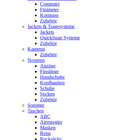
Computer
Finimeter
Kompass
Zubehör
Jackets & Tragesysteme
Jackets
QuickSnap Systeme
Zubehör
Kameras
Zubehör
Neopren
Anzüge
Füsslinge
Handschuhe
Kopfhauben
Schuhe
Socken
Zubehör
Sonstige
Taschen
ABC
Atemregler
Masken
Reise
Rucksäcke