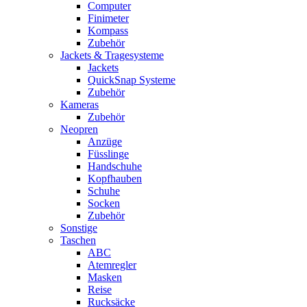
Computer
Finimeter
Kompass
Zubehör
Jackets & Tragesysteme
Jackets
QuickSnap Systeme
Zubehör
Kameras
Zubehör
Neopren
Anzüge
Füsslinge
Handschuhe
Kopfhauben
Schuhe
Socken
Zubehör
Sonstige
Taschen
ABC
Atemregler
Masken
Reise
Rucksäcke