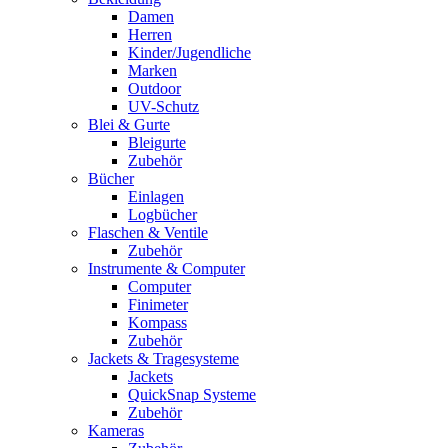
Damen
Herren
Kinder/Jugendliche
Marken
Outdoor
UV-Schutz
Blei & Gurte
Bleigurte
Zubehör
Bücher
Einlagen
Logbücher
Flaschen & Ventile
Zubehör
Instrumente & Computer
Computer
Finimeter
Kompass
Zubehör
Jackets & Tragesysteme
Jackets
QuickSnap Systeme
Zubehör
Kameras