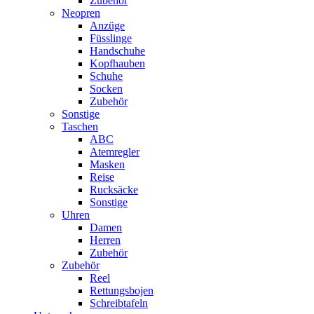
Zubehör
Neopren
Anzüge
Füsslinge
Handschuhe
Kopfhauben
Schuhe
Socken
Zubehör
Sonstige
Taschen
ABC
Atemregler
Masken
Reise
Rucksäcke
Sonstige
Uhren
Damen
Herren
Zubehör
Zubehör
Reel
Rettungsbojen
Schreibtafeln