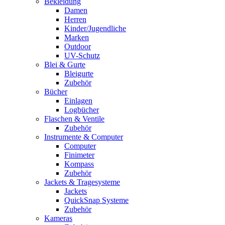
Bekleidung
Damen
Herren
Kinder/Jugendliche
Marken
Outdoor
UV-Schutz
Blei & Gurte
Bleigurte
Zubehör
Bücher
Einlagen
Logbücher
Flaschen & Ventile
Zubehör
Instrumente & Computer
Computer
Finimeter
Kompass
Zubehör
Jackets & Tragesysteme
Jackets
QuickSnap Systeme
Zubehör
Kameras