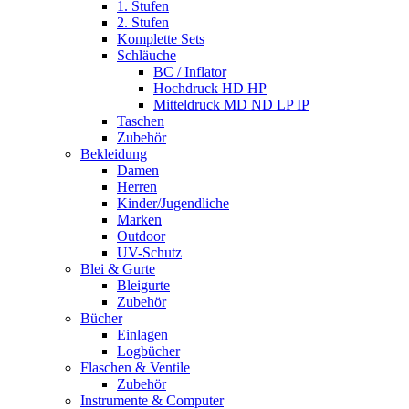
1. Stufen
2. Stufen
Komplette Sets
Schläuche
BC / Inflator
Hochdruck HD HP
Mitteldruck MD ND LP IP
Taschen
Zubehör
Bekleidung
Damen
Herren
Kinder/Jugendliche
Marken
Outdoor
UV-Schutz
Blei & Gurte
Bleigurte
Zubehör
Bücher
Einlagen
Logbücher
Flaschen & Ventile
Zubehör
Instrumente & Computer