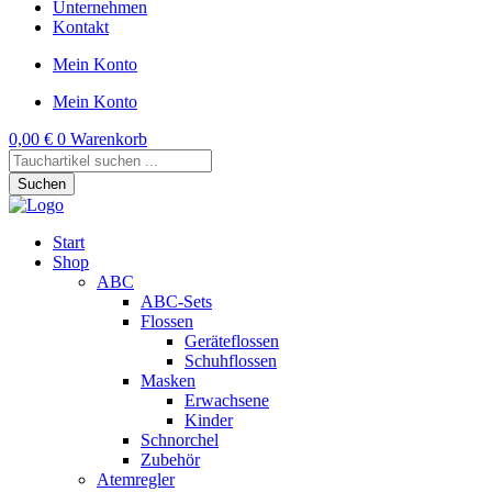
Unternehmen
Kontakt
Mein Konto
Mein Konto
0,00
€
0
Warenkorb
Products
search
Suchen
Start
Shop
ABC
ABC-Sets
Flossen
Geräteflossen
Schuhflossen
Masken
Erwachsene
Kinder
Schnorchel
Zubehör
Atemregler