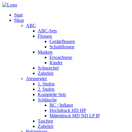
Start
Shop
ABC
ABC-Sets
Flossen
Geräteflossen
Schuhflossen
Masken
Erwachsene
Kinder
Schnorchel
Zubehör
Atemregler
1. Stufen
2. Stufen
Komplette Sets
Schläuche
BC / Inflator
Hochdruck HD HP
Mitteldruck MD ND LP IP
Taschen
Zubehör
Bekleidung