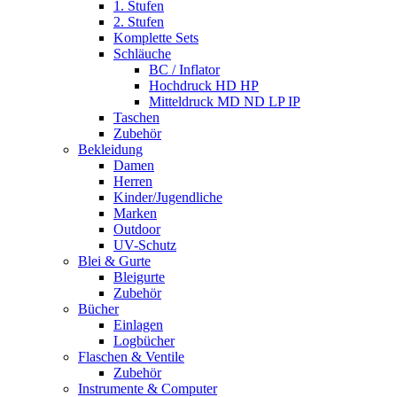
1. Stufen
2. Stufen
Komplette Sets
Schläuche
BC / Inflator
Hochdruck HD HP
Mitteldruck MD ND LP IP
Taschen
Zubehör
Bekleidung
Damen
Herren
Kinder/Jugendliche
Marken
Outdoor
UV-Schutz
Blei & Gurte
Bleigurte
Zubehör
Bücher
Einlagen
Logbücher
Flaschen & Ventile
Zubehör
Instrumente & Computer