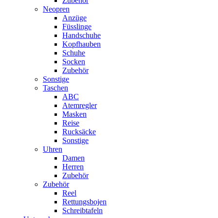
Zubehör
Neopren
Anzüge
Füsslinge
Handschuhe
Kopfhauben
Schuhe
Socken
Zubehör
Sonstige
Taschen
ABC
Atemregler
Masken
Reise
Rucksäcke
Sonstige
Uhren
Damen
Herren
Zubehör
Zubehör
Reel
Rettungsbojen
Schreibtafeln