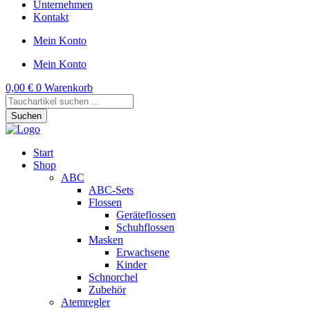
Unternehmen
Kontakt
Mein Konto
Mein Konto
0,00
€
0
Warenkorb
Products
search
Suchen
Start
Shop
ABC
ABC-Sets
Flossen
Geräteflossen
Schuhflossen
Masken
Erwachsene
Kinder
Schnorchel
Zubehör
Atemregler