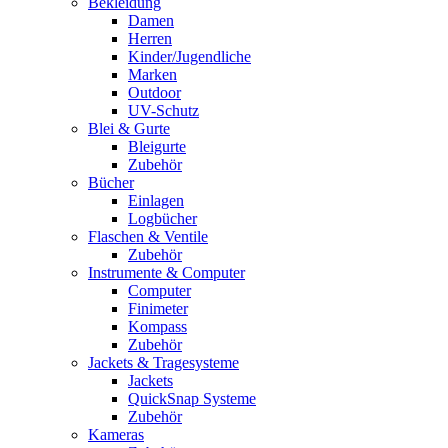
Bekleidung
Damen
Herren
Kinder/Jugendliche
Marken
Outdoor
UV-Schutz
Blei & Gurte
Bleigurte
Zubehör
Bücher
Einlagen
Logbücher
Flaschen & Ventile
Zubehör
Instrumente & Computer
Computer
Finimeter
Kompass
Zubehör
Jackets & Tragesysteme
Jackets
QuickSnap Systeme
Zubehör
Kameras