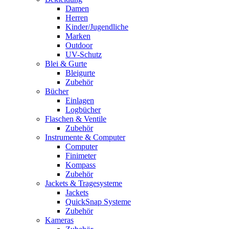
Damen
Herren
Kinder/Jugendliche
Marken
Outdoor
UV-Schutz
Blei & Gurte
Bleigurte
Zubehör
Bücher
Einlagen
Logbücher
Flaschen & Ventile
Zubehör
Instrumente & Computer
Computer
Finimeter
Kompass
Zubehör
Jackets & Tragesysteme
Jackets
QuickSnap Systeme
Zubehör
Kameras