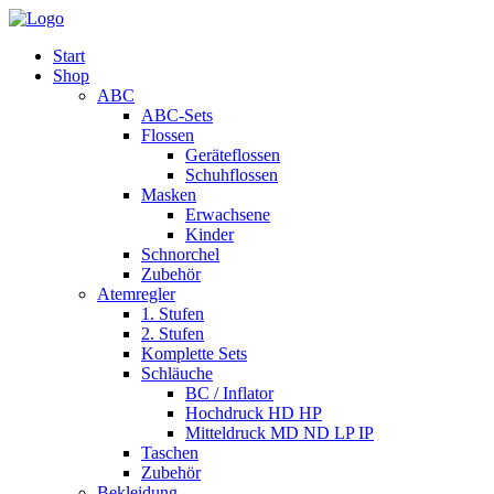
Start
Shop
ABC
ABC-Sets
Flossen
Geräteflossen
Schuhflossen
Masken
Erwachsene
Kinder
Schnorchel
Zubehör
Atemregler
1. Stufen
2. Stufen
Komplette Sets
Schläuche
BC / Inflator
Hochdruck HD HP
Mitteldruck MD ND LP IP
Taschen
Zubehör
Bekleidung