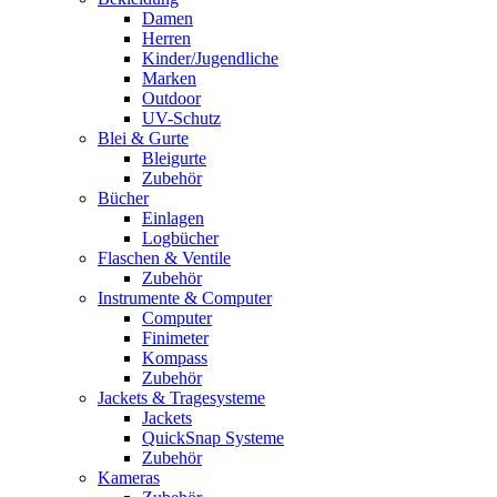
Damen
Herren
Kinder/Jugendliche
Marken
Outdoor
UV-Schutz
Blei & Gurte
Bleigurte
Zubehör
Bücher
Einlagen
Logbücher
Flaschen & Ventile
Zubehör
Instrumente & Computer
Computer
Finimeter
Kompass
Zubehör
Jackets & Tragesysteme
Jackets
QuickSnap Systeme
Zubehör
Kameras