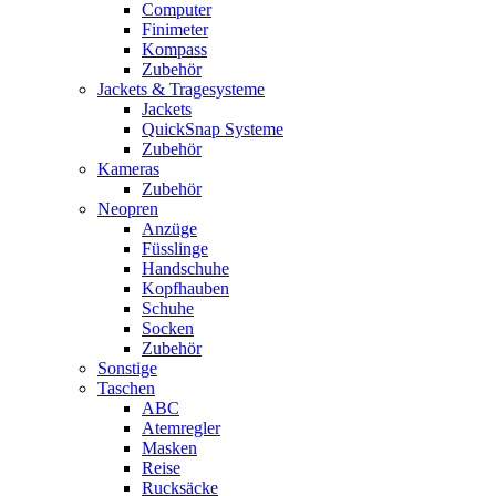
Computer
Finimeter
Kompass
Zubehör
Jackets & Tragesysteme
Jackets
QuickSnap Systeme
Zubehör
Kameras
Zubehör
Neopren
Anzüge
Füsslinge
Handschuhe
Kopfhauben
Schuhe
Socken
Zubehör
Sonstige
Taschen
ABC
Atemregler
Masken
Reise
Rucksäcke