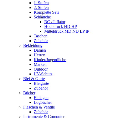
1. Stufen
2. Stufen
Komplette Sets
Schläuche
BC / Inflator
Hochdruck HD HP
Mitteldruck MD ND LP IP
Taschen
Zubehör
Bekleidung
Damen
Herren
Kinder/Jugendliche
Marken
Outdoor
UV-Schutz
Blei & Gurte
Bleigurte
Zubehör
Bücher
Einlagen
Logbücher
Flaschen & Ventile
Zubehör
Instrumente & Computer