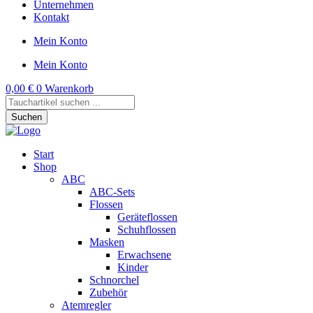
Unternehmen
Kontakt
Mein Konto
Mein Konto
0,00
€
0
Warenkorb
Products
search
Suchen
Start
Shop
ABC
ABC-Sets
Flossen
Geräteflossen
Schuhflossen
Masken
Erwachsene
Kinder
Schnorchel
Zubehör
Atemregler