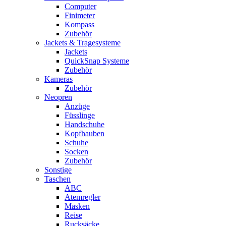
Computer
Finimeter
Kompass
Zubehör
Jackets & Tragesysteme
Jackets
QuickSnap Systeme
Zubehör
Kameras
Zubehör
Neopren
Anzüge
Füsslinge
Handschuhe
Kopfhauben
Schuhe
Socken
Zubehör
Sonstige
Taschen
ABC
Atemregler
Masken
Reise
Rucksäcke