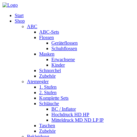
Start
Shop
ABC
ABC-Sets
Flossen
Geräteflossen
Schuhflossen
Masken
Erwachsene
Kinder
Schnorchel
Zubehör
Atemregler
1. Stufen
2. Stufen
Komplette Sets
Schläuche
BC / Inflator
Hochdruck HD HP
Mitteldruck MD ND LP IP
Taschen
Zubehör
Bekleidung