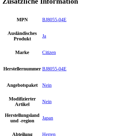
Zusätzliche Information
BJ8055-
04E
Eco-
MPN
BJ8055-04E
Drive
30bar
Taucher
Ausländisches
Ja
Uhr
Produkt
EcoZilla
Neu
Marke
Citizen
Menge
Herstellernummer
BJ8055-04E
Angebotspaket
Nein
Modifizierter
Nein
Artikel
Herstellungsland
Japan
und -region
Abteilung
Herren