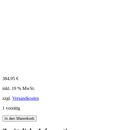
384,95
€
inkl. 19 % MwSt.
zzgl.
Versandkosten
1 vorrätig
Citizen
In den Warenkorb
Promaster
Marine