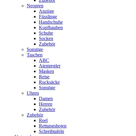
Zubehör
Neopren
Anzüge
Füsslinge
Handschuhe
Kopfhauben
Schuhe
Socken
Zubehör
Sonstige
Taschen
ABC
Atemregler
Masken
Reise
Rucksäcke
Sonstige
Uhren
Damen
Herren
Zubehör
Zubehör
Reel
Rettungsbojen
Schreibtafeln