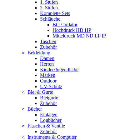
1. Stufen
2. Stufen
Komplette Sets
Schläuche
BC / Inflator
Hochdruck HD HP
Mitteldruck MD ND LP IP
Taschen
Zubehör
Bekleidung
Damen
Herren
Kinder/Jugendliche
Marken
Outdoor
UV-Schutz
Blei & Gurte
Bleigurte
Zubehör
Bücher
Einlagen
Logbücher
Flaschen & Ventile
Zubehör
Instrumente & Computer