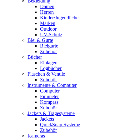
Bekleidung
Damen
Herren
Kinder/Jugendliche
Marken
Outdoor
UV-Schutz
Blei & Gurte
Bleigurte
Zubehör
Bücher
Einlagen
Logbücher
Flaschen & Ventile
Zubehör
Instrumente & Computer
Computer
Finimeter
Kompass
Zubehör
Jackets & Tragesysteme
Jackets
QuickSnap Systeme
Zubehör
Kameras